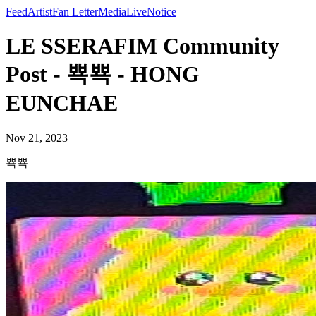
Feed
Artist
Fan Letter
Media
Live
Notice
LE SSERAFIM Community
Post - 뾱뾱 - HONG
EUNCHAE
Nov 21, 2023
뾱뾱