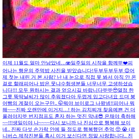
이제 11월도 얼마 안남았네…🫨
일주일의 시작을 함께🫶❤️
피
어나는 행운의 주먹밥 사진을 받았습니다!
두부두부두부 😌
어
제 첫눈 내린 거 본 사람? 난 내 눈으로 직접 못 봐서 아직 안 온
걸로 할래
피어나 밥은 뭇냐
수험생분들 너무너무 고생하셨습
니다!!! 모두 원하시는 결과 얻으시길 바랍니다🫶🫶🥹
열정 한
그릇 뚝딱
날씨가 많이 추워졌다아 두껍게 입고다녀요 드뎌 붕
어빵의 계절이 오는구만.. 🤭
뭐야 브이로그 나왔넹!!
피어나 뭐
해~~~
진짜 오랜만에 이거지…! 하는 김치찌개 찾음
예쁜 건 더
올려야지🫶 번지점프도 혼자 하는 멋진 막내😎 은채야 축하해
~~!!!
생일이야 나~~~~
다시 보니까 나 진심으로 행복해 보이
네.. 진짜 다섯 손가락 안에 들 정도로 행복했던 추억 🥺 😭 (르
니버스 제작진분들 혹시 이거 보신다면 정말 사랑합니다.. 진