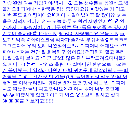
거랑 완전 다른 게임이야 역시…👏 모든 선수분들 응원하고 있
을게요!!!
피어나~~ 한국은 점심쯤인가요??👀 맛있는 거 먹고
이번 주도 화이팅이에요🫶
피어나 일어났어?? 잘 잤어?? ☺️ 뉴
욕은 저녁시간이에요~~ 오늘 하루도 완전 재밌었어 🥺 💕 인
가까지 다 봐줬지이…?! 너무 예쁜 무대들을 보여줄 수 있어서
기분이 좋더라 😊 Perfect Night 많이 사랑해줘요 오늘은 Npop
보기!! 약속 ☺️
아이스크림 먹다가 숟가락 부숴버림🍨ㅋㅋㅋㅋ
ㅋㅋ
드디어 우리 노래 나왔잖아요!!👀🫶 피어나 어때요~~~??
피어나~ 저는 건강 잘 회복하구 있어요!! 걱정하지 말고 우리
11월 1일에 보아요 🤍 곧 1PM!! 많은 관심부탁드려요
다녀올게
요 피어나!! 🥹🫶 - 샤인즈 올림 -
나 실바니안 랜덤으로 나오는
거 뜯어봤는데 양갈래 나왔어 대박 귀여운데 양갈래랑 나는 떼
어놓을 수 없는건가?
이번 겨울(?) 첫 붕어빵
진짜 말도 안 돼 어
떻게 또 이래
꾸라언니 귀여웡
인가 오면 항상 먹는 밥 🫶 피어
나도 따뜻한 국밥 먹고 만나요 🫡
피어나 밖에 너무 춥던데...
😭 😭 따뜻하게 있죠!? 이따가 봐요 🥺
솜브라 잘하고 싶다…
😓 😓 😓
귤 가보자고!!!!!!