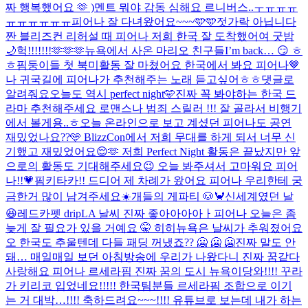
짜 행복했어요 🫶 )
멘트 뭐야 감동 심해요 르니버스..ㅜㅠㅠㅠ
ㅠㅠㅠㅠㅠㅠ
피어나 잘 다녀왔어요~~~🩵🩵
젓가락 아닙니다
짠 블리즈컨 리허설 때 피어나 저희 한국 잘 도착했어여 굿밤
🌙
헉!!!!!!!🫶🫶🫶
뉴욕에서 사온 마리오 친구들
I’m back… 😏 ㅎ
ㅎ
핌둥이들 첫 북미활동 잘 마쳤어요 한국에서 봐요 피어나🤎
나 귀국길에 피어나가 추천해주는 노래 듣고싶어ㅎㅎ댓글로
알려줘요
오늘도 역시 perfect night🩵
진짜 꼭 봐야하는 한국 드
라마 추천해주세요 로맨스나 범죄 스릴러 !!! 잘 골라서 비행기
에서 볼게용..ㅎ
오늘 온라인으로 보고 계셨던 피어나도 공연
재밌었나요??🩵 BlizzCon에서 저희 무대를 하게 되서 너무 신
기했고 재밌었어요😌🫶 저희 Perfect Night 활동은 끝났지만 앞
으로의 활동도 기대해주세요😉 오늘 봐주셔서 고마워요 피어
나!!💗
핌키타카!! 드디어 제 차례가 왔어요 피어나 우리한테 궁
금한거 많이 남겨주세요☀️
개들의 게파티 🐶🦀
신세계였던 날
😆
레드카펫 drip
LA 날씨 진짜 좋아아아아ㅏ
피어나 오늘은 좀
늦게 잘 필요가 있을 거예요 🤫 히히
뉴욕은 날씨가 추워졌어요
오 한국도 추울텐데 다들 패딩 꺼냈죠?? 🥶 🥶 🥶
진짜 말도 안
돼… 매일매일 보던 아침방송에 우리가 나왔다니 진짜 꿈같다
사랑해요 피어나 르세라핌 진짜 꿈의 도시 뉴욕이당
와!!!! 꾸라
가 키리코 입었네요!!!!! 한국팀분들 르세라핌 조합으로 이기
는 거 대박…!!!! 축하드려요~~~!!!! 유튜브로 보는데 내가 하는