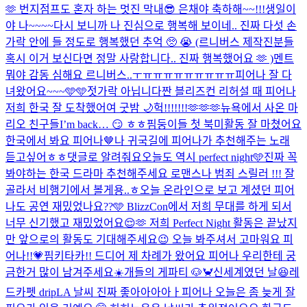
🫶 번지점프도 혼자 하는 멋진 막내😎 은채야 축하해~~!!!
생일이
야 나~~~~
다시 보니까 나 진심으로 행복해 보이네.. 진짜 다섯 손
가락 안에 들 정도로 행복했던 추억 🥺 😭 (르니버스 제작진분들
혹시 이거 보신다면 정말 사랑합니다.. 진짜 행복했어요 🫶 )
멘트
뭐야 감동 심해요 르니버스..ㅜㅠㅠㅠㅠㅠㅠㅠㅠㅠ
피어나 잘 다
녀왔어요~~~🩵🩵
젓가락 아닙니다
짠 블리즈컨 리허설 때 피어나
저희 한국 잘 도착했어여 굿밤 🌙
헉!!!!!!!🫶🫶🫶
뉴욕에서 사온 마
리오 친구들
I’m back… 😏 ㅎㅎ
핌둥이들 첫 북미활동 잘 마쳤어요
한국에서 봐요 피어나🤎
나 귀국길에 피어나가 추천해주는 노래
듣고싶어ㅎㅎ댓글로 알려줘요
오늘도 역시 perfect night🩵
진짜 꼭
봐야하는 한국 드라마 추천해주세요 로맨스나 범죄 스릴러 !!! 잘
골라서 비행기에서 볼게용..ㅎ
오늘 온라인으로 보고 계셨던 피어
나도 공연 재밌었나요??🩵 BlizzCon에서 저희 무대를 하게 되서
너무 신기했고 재밌었어요😌🫶 저희 Perfect Night 활동은 끝났지
만 앞으로의 활동도 기대해주세요😉 오늘 봐주셔서 고마워요 피
어나!!💗
핌키타카!! 드디어 제 차례가 왔어요 피어나 우리한테 궁
금한거 많이 남겨주세요☀️
개들의 게파티 🐶🦀
신세계였던 날😆
레
드카펫 drip
LA 날씨 진짜 좋아아아아ㅏ
피어나 오늘은 좀 늦게 잘