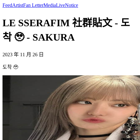
Feed
Artist
Fan Letter
Media
Live
Notice
LE SSERAFIM 社群貼文 - 도
착 🥹 - SAKURA
2023 年 11 月 26 日
도착 🥹