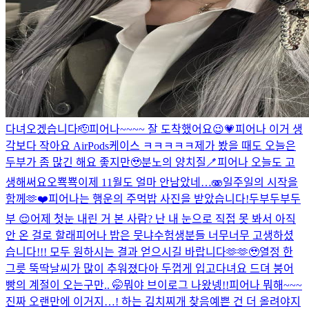
다녀오겠습니다🫡
피어나~~~~ 잘 도착했어요😉💗
피어나 이거 생
각보다 작아요 AirPods케이스 ㅋㅋㅋㅋㅋ
제가 봤을 때도 오늘은
두부가 좀 많긴 해요 좋지만🥹
분노의 양치질🪥
피어나 오늘도 고
생해써요오
뾱뾱
이제 11월도 얼마 안남았네…🫨
일주일의 시작을
함께🫶❤️
피어나는 행운의 주먹밥 사진을 받았습니다!
두부두부두
부 😌
어제 첫눈 내린 거 본 사람? 난 내 눈으로 직접 못 봐서 아직
안 온 걸로 할래
피어나 밥은 뭇냐
수험생분들 너무너무 고생하셨
습니다!!! 모두 원하시는 결과 얻으시길 바랍니다🫶🫶🥹
열정 한
그릇 뚝딱
날씨가 많이 추워졌다아 두껍게 입고다녀요 드뎌 붕어
빵의 계절이 오는구만.. 🤭
뭐야 브이로그 나왔넹!!
피어나 뭐해~~~
진짜 오랜만에 이거지…! 하는 김치찌개 찾음
예쁜 건 더 올려야지