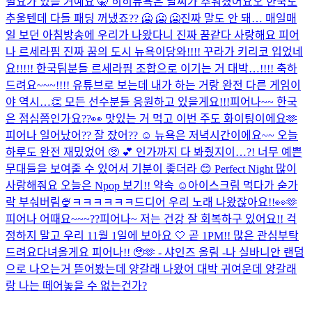
필요가 있을 거예요 🤫 히히
뉴욕은 날씨가 추워졌어요오 한국도
추울텐데 다들 패딩 꺼냈죠?? 🥶 🥶 🥶
진짜 말도 안 돼… 매일매
일 보던 아침방송에 우리가 나왔다니 진짜 꿈같다 사랑해요 피어
나 르세라핌 진짜 꿈의 도시 뉴욕이당
와!!!! 꾸라가 키리코 입었네
요!!!!! 한국팀분들 르세라핌 조합으로 이기는 거 대박…!!!! 축하
드려요~~~!!!! 유튜브로 보는데 내가 하는 거랑 완전 다른 게임이
야 역시…👏 모든 선수분들 응원하고 있을게요!!!
피어나~~ 한국
은 점심쯤인가요??👀 맛있는 거 먹고 이번 주도 화이팅이에요🫶
피어나 일어났어?? 잘 잤어?? ☺️ 뉴욕은 저녁시간이에요~~ 오늘
하루도 완전 재밌었어 🥺 💕 인가까지 다 봐줬지이…?! 너무 예쁜
무대들을 보여줄 수 있어서 기분이 좋더라 😊 Perfect Night 많이
사랑해줘요 오늘은 Npop 보기!! 약속 ☺️
아이스크림 먹다가 숟가
락 부숴버림🍨ㅋㅋㅋㅋㅋㅋ
드디어 우리 노래 나왔잖아요!!👀🫶
피어나 어때요~~~??
피어나~ 저는 건강 잘 회복하구 있어요!! 걱
정하지 말고 우리 11월 1일에 보아요 🤍 곧 1PM!! 많은 관심부탁
드려요
다녀올게요 피어나!! 🥹🫶 - 샤인즈 올림 -
나 실바니안 랜덤
으로 나오는거 뜯어봤는데 양갈래 나왔어 대박 귀여운데 양갈래
랑 나는 떼어놓을 수 없는건가?