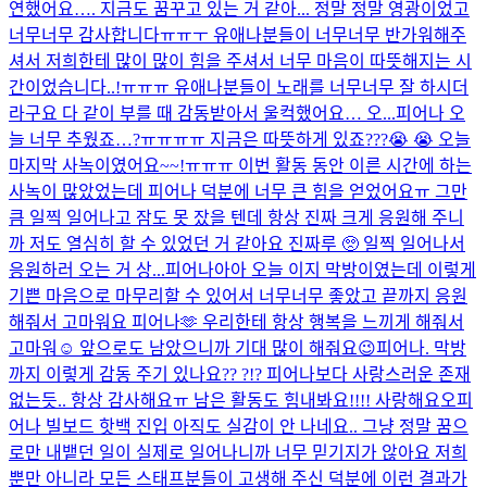
연했어요…. 지금도 꿈꾸고 있는 거 같아... 정말 정말 영광이었고
너무너무 감사합니다ㅠㅠㅜ 유애나분들이 너무너무 반가워해주
셔서 저희한테 많이 많이 힘을 주셔서 너무 마음이 따뜻해지는 시
간이었습니다..!ㅠㅠㅠ 유애나분들이 노래를 너무너무 잘 하시더
라구요 다 같이 부를 때 감동받아서 울컥했어요… 오...
피어나 오
늘 너무 추웠죠…?ㅠㅠㅠㅠ 지금은 따뜻하게 있죠???😭 😭 오늘
마지막 사녹이였어요~~!ㅠㅠㅠ 이번 활동 동안 이른 시간에 하는
사녹이 많았었는데 피어나 덕분에 너무 큰 힘을 얻었어요ㅠ 그만
큼 일찍 일어나고 잠도 못 잤을 텐데 항상 진짜 크게 응원해 주니
까 저도 열심히 할 수 있었던 거 같아요 진짜루 🥺 일찍 일어나서
응원하러 오는 거 상...
피어나아아 오늘 이지 막방이였는데 이렇게
기쁜 마음으로 마무리할 수 있어서 너무너무 좋았고 끝까지 응원
해줘서 고마워요 피어나🫶 우리한테 항상 행복을 느끼게 해줘서
고마워☺️ 앞으로도 남았으니까 기대 많이 해줘요😉
피어나. 막방
까지 이렇게 감동 주기 있나요?? ?!? 피어나보다 사랑스러운 존재
없는듯.. 항상 감사해요ㅠ 남은 활동도 힘내봐요!!!! 사랑해요오
피
어나 빌보드 핫백 진입 아직도 실감이 안 나네요.. 그냥 정말 꿈으
로만 내뱉던 일이 실제로 일어나니까 너무 믿기지가 않아요 저희
뿐만 아니라 모든 스태프분들이 고생해 주신 덕분에 이런 결과가