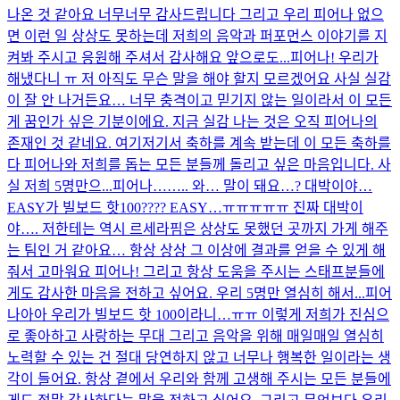
나온 것 같아요 너무너무 감사드립니다 그리고 우리 피어나 없으
면 이런 일 상상도 못하는데 저희의 음악과 퍼포먼스 이야기를 지
켜봐 주시고 응원해 주셔서 감사해요 앞으로도...
피어나! 우리가
해냈다니 ㅠ 저 아직도 무슨 말을 해야 할지 모르겠어요 사실 실감
이 잘 안 나거든요… 너무 충격이고 믿기지 않는 일이라서 이 모든
게 꿈인가 싶은 기분이에요. 지금 실감 나는 것은 오직 피어나의
존재인 것 같네요. 여기저기서 축하를 계속 받는데 이 모든 축하를
다 피어나와 저희를 돕는 모든 분들께 돌리고 싶은 마음입니다. 사
실 저희 5명만으...
피어나…….. 와… 말이 돼요…? 대박이야…
EASY가 빌보드 핫100???? EASY…ㅠㅠㅠㅠㅠ 진짜 대박이
야…. 저한테는 역시 르세라핌은 상상도 못했던 곳까지 가게 해주
는 팀인 거 같아요… 항상 상상 그 이상에 결과를 얻을 수 있게 해
줘서 고마워요 피어나! 그리고 항상 도움을 주시는 스태프분들에
게도 감사한 마음을 전하고 싶어요. 우리 5명만 열심히 해서...
피어
나아아 우리가 빌보드 핫 100이라니…ㅠㅠ 이렇게 저희가 진심으
로 좋아하고 사랑하는 무대 그리고 음악을 위해 매일매일 열심히
노력할 수 있는 건 절대 당연하지 않고 너무나 행복한 일이라는 생
각이 들어요. 항상 곁에서 우리와 함께 고생해 주시는 모든 분들에