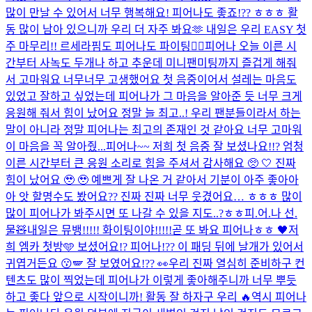
많이 만날 수 있어서 너무 행복해요! 피어나도 좋죠!?? ㅎㅎㅎ 활
동 많이 남아 있으니까 우리 더 자주 봐요🫶 내일은 우리 EASY 첫
주 마무리!! 르세라핌도 피어나도 파이팅❤️‍🔥
피어나 오늘 이른 시
간부터 사녹도 두개나 하고 추운데 미니팬미팅까지 즐겁게 해줘
서 고마워요 너무너무 고생했어요 첫 음중이어서 설레는 마음도
있었고 잘하고 싶었는데 피어나가 그 마음을 알아준 듯 너무 크게
응원해 줘서 힘이 났어요 정말 늘 최고..! 우리 팬분들이라서 하는
말이 아니라 정말 피어나는 최고의 존재인 것 같아요 너무 고마워
이 마음을 꼭 알아줬...
피어나~~ 저희 첫 음중 잘 보셨나요!!? 엄청
이른 시간부터 큰 응원 소리로 힘을 주셔서 감사해요 🥺 🤍 진짜
힘이 났어요 🥹 🥹 예쁘게 잘 나온 거 같아서 기분이 아주 좋아아
아 앗 할명수도 봤어요?? 진짜 진짜 너무 웃겼어요… ㅎㅎㅎ 많이
많이 피어나가 봐주시면 또 나갈 수 있을 지도..?ㅎㅎ
피.어.나 선.
물🧸
내일은 뮤뱅!!!!! 화이팅이야!!!!!
곧 또 봐요 피어나ㅎㅎ 🖤
저
희 엠카 첫방🩵 보셨어요!? 피어나!?? 이 패딩 뒤에 날개가 있어서
귀엽거든요 😗​🪽 잘 보였어요!?? 👀​
우리 진짜 열심히 준비하구 컨
텐츠도 많이 찍었는데 피어나가 이렇게 좋아해주니까 너무 뿌듯
하고 좋다 앞으로 시작이니까! 활동 잘 하자구 우리 🔥
역시 피어나