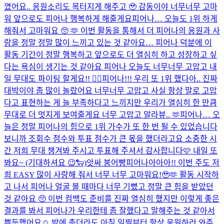
꼈어요.. 응원소리도 목터지게 해주고 🥹 감동이야 너무너무 고마
워 앞으로도 피어나 행복하게 해줄게요
피어나… 오늘도 1위 하게
해줘서 고마워요 🥺 🫶 이번 활동을 통해서 더 피어나의 응원과 사
랑을 정말 정말 많이 느끼고 있는 것 같아요… 피어나 덕분에 이
활동 기간이 정말 행복하고 앞으로도 더 열심히 하고 성장하고 싶
다는 욕심이 생기는 것 같아요 피어나 오늘도 너무너무 고맙고 내
일 무대도 파이팅 할게요!! ❤️‍🔥
피어나!!! 우리 또 1위 했다아.. 진짜
대박이야 좀 많이 놀랐어요 너무너무 고맙고 사실 항상 말로 고맙
다고 표현하는 게 늘 부족하다고 느끼지만 우리가 열심히 한 만큼
무대로 더 멋지게 보여줄게요 너무 고맙고 알라뷰.. 🫶
피어나… 오
늘은 정말 피어나의 힘으로 1위 가수가 또 한 번 될 수 있었습니다
보니까 조회수 점수와 투표 점수가 큰 몫을 했더라고요 소중한 시
간 저희 무대 챙겨봐 주시고 투표해 주셔서 감사합니다🩷 내일 또
봐요~ (기대하셔요 😉🐑)
앗싸 붕어빵
피어나아아아!! 이번 주도 저
희 EASY 많이 사랑해 줘서 너무 너무 고마워요!🥹🫶 활동 시작하
고 나서 피어나 얼굴 볼 때마다 너무 기뻤고 정말 큰 힘을 받았던
것 같아요 🥺 이번 컴백도 준비를 진짜 열심히 했지만 이렇게 좋은
결과를 봐서 피어나가 우리한테 좀 잘했다고 말해주는 것 같아서
뿌듯했어요☺️ 밖에 춥더라도 아침 일찍부터 항상 응원하러 와주...