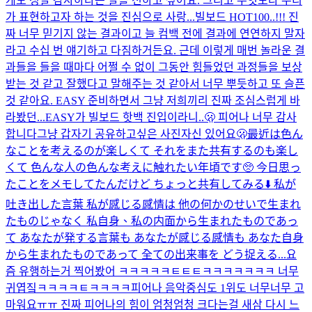
게도 정말 감사하다는 말을 전하고 싶어요. 그리고 무엇보다 우리
가 표현하고자 하는 것을 진심으로 사랑...
빌보드 HOT100..!!! 진
짜 너무 믿기지 않는 결과이고 늘 컴백 전에 결과에 연연하지 말자
라고 수십 번 얘기하고 다짐하거든요. 근데 이렇게 매번 놀라운 결
과들을 들을 때마다 어쩔 수 없이 그동안 힘들었던 과정들을 보상
받는 것 같고 잘했다고 말해주는 것 같아서 너무 뿌듯하고 또 슬픈
것 같아요. EASY 준비하면서 그냥 저희끼리 진짜 조심스럽게 바
라봤던...
EASY가 빌보드 핫백 진입이라니..🫢 피어나 너무 감사
합니다
그냥 갑자기 공유하고싶은 사진
자신 있어요
🫢
最近は色ん
なことを考えるのが楽しくて それをまた共有するのも楽し
くて 色んな人の色んな考えに触れたい年頃です🥺 今日思っ
たことをメモしてたんだけど ちょっと共有してみる⬇️ 私が
吐き出した言葉 私が感じる感情は 他の何かのせいで生まれ
たものじゃなく 私自身、私の内面から生まれたものであっ
て あなたが発する言葉も あなたが感じる感情も あなた自身
から生まれたものであって 全ての出来事を どう捉える...
요
즘 유행하는거 찍어봤어 ㅋㅋㅋㅋㅋㅌㅌㅌㅋㅋㅋㅋㅋㅋㅋ 너무
귀엽짘ㅋㅋㅋㅋㅌㅋㅋㅋㅋ
피어나 음악중심도 1위도 너무너무 고
마워요ㅠㅠ 진짜 피어나의 힘이 엄청엄청 크다는걸 새삼 다시 느