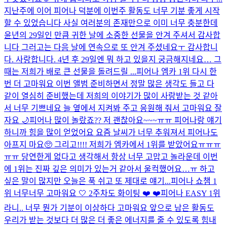
지난주에 이어 피어나 덕분에 이번주 활동도 너무 기분 좋게 시작
할 수 있었습니다 사실 여러분의 존재만으로 이미 너무 충분한데
윤년의 29일인 만큼 귀한 날에 소중한 선물을 안겨 주셔서 감사합
니다 그러고는 다음 날에 연속으로 또 안겨 주셨네요ㅜ 감사합니
다. 사랑합니다. 4년 후 29일엔 뭐 하고 있을지 궁금해지네요… 그
때는 저희가 배로 큰 선물을 돌려드릴 ...
피어나 엠카 1위 다시 한
번 더 고마워요 이번 앨범 준비하면서 정말 많은 생각도 들고 다
같이 열심히 준비했는데 저희의 이야기가 많이 사랑받는 것 같아
서 너무 기쁘네요 늘 옆에서 지켜봐 주고 응원해 줘서 고마워요 잘
자요 🌙
피어나 많이 놀랐죠?? 저 괜찮아요~~~ㅠㅠ 피어나랑 얘기
하니까 힘을 많이 얻었어요 요즘 날씨가 너무 추워져서 피어나도
아프지 마요🥺 그리고!!!! 저희가 엠카에서 1위를 받았어요ㅠㅠㅠ
ㅠㅠ 당연한게 없다고 생각해서 항상 너무 고맙고 놀라운데 이번
에 1위는 진짜 깊은 의미가 있는거 같아서 울컥했어요…ㅠ 하고
싶은 말이 많지만 오늘은 푹 쉬고 또 제대로 얘기...
피어나 쇼챔 1
위 너무너무 고마워요 🤍 2주차도 화이팅 ❤️ ❤️
피어나 EASY 1위
라니.. 너무 뭔가 기분이 이상하다 고마워요 앞으로 남은 활동도
우리가 받는 것보다 더 많은 더 좋은 에너지를 줄 수 있도록 힘내