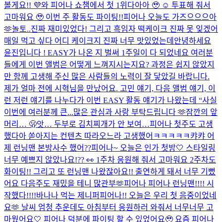
볼게요!! 💜
와 피어나 쇼챔에서 첫 1위다아아 🥹 ☺️ 투표해 줘서
고마워요 🥹 이번 주 활동도 파이팅!!
피어나 오늘도 가즈으으으아
🫶
놀토..진짜 재미있었다! 그리고 흑임자 떡케이크 진짜 못 잊겠어
매일 먹고 싶다 어디 케이크지 진짜 너무 맛있었는데
안녕하세요
윤진입니다 ! EASY가 나온 지 벌써 1주일이 다 되었네요 여러분
들에게 이번 앨범은 어떻게 느껴지시는지요? 과정은 쉽지 않았지
만 함께 고생해 주신 많은 사람들의 노력이 잘 닿았길 바랍니다.
제가 얼마 전에 시혁님을 만났어요. 고민 얘기, 다음 앨범 얘기, 이
런 저런 얘기를 나누다가 이번 EASY 활동 얘기가 나왔는데 “사실
이번에 여러분께 큰...
많은 관심과 사랑 부탁드립니다 🫶
잠깐의 앞
머리… 🫢
앗… 두부로 김치찌개가 안 보여…
피어나 첫주도 고생
했다아 쏟아지는 컨텐츠 따라오느라 고생했어ㅋㅋㅋㅋㅋ캬캬 어
제 런닝맨 본방사수 했어??
피어나~ 오늘은 인가 첫방🤍​ 스타일링
너무 예쁘지 않았나요!?? 👀​ 1주차 응원해 줘서 고마워요 2주차도
화이팅!! 그리고 또 런닝맨 나왔잖아요!! 출연하게 돼서 너무 기뻤
어요 다음주도 재밌을 테니 많관부🫶​
피어나 피어나 런닝맨!!!! 시
작했다!!!!
바나나 먹는 제니퍼
피어나!! 오늘은 우리 첫 음중이었네
요🫶 날씨 엄청 추운데도 아침부터 응원하러 와줘서 너무너무 고
마웠어요🤍 피어나 덕분에 파이팅 할 수 있었어요🥹 요즘 피어나