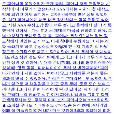
도 피어나의 응원소리가 크게 들려...
피어나 저희 연말무대 시
상식이 다 마무리 되었습니다! AAA에서는 저희의 첫 대상도
받게 되었고 어제 골디에선 피어나 덕분에 받은 상도 있었어
요. 일단 피어나에게 너무 너무 감사하다는 말을 전하고 싶어
요. 사실 AAA 수상소감 할때 너무 떨리고 울컥해서 잘 얘기 못
했던거 같아서... 다시 여기서 제대로 마음을 전하려고 해요. 그
날 수상하고 무대로 갈 때 올...
피어나~ 뭐해요? 나는 일본 잘
도착해서 맛있는 고기 먹고 이제 침대에 누웠어요. 어제는 진
짜 놀라기도 하고 수상소감도 어떻게 했는지 기억이 잘 안날
정도로 순간적으로 꿈꾼 느낌? 이었어. 우선, 우리의 첫 대상이
퍼포먼스 상인 것도 우리 팀에게 그리고 나에게 너무 의미있고
값진 상인 것 같아요. 무대를 준비할 때, 하나의 퍼포먼스를 완
성할 때, 많은 말을...
피어나아아아 우리 상 받았다아아! 피어
나가 언제나 저희 곁에서 변하지 않고 사랑해준 덕분에 좋은
결과를 받을 수 있었어요. 진심으로 고마워요... 또 상까지 받으
니까 앞으로 더 책임감을 가지고 좋은 무대, 좋은 모습 보여드
려야겠다고 다시 한번 다짐하게 된 것 같아요. 피어나한테 정
말 고맙다는걸 전하고 싶고 이건 피어나, 멤버들 그리고 함께
고생해주시는 모...
푸헤헤 이따 보자 피어나
오늘 AAA화이팅
🔥 스페셜 무대도 기대해줘요 꺄><
요즘 완전 최애 과자
커엽!
어때 잘 만들었지!
이거 내가 만든 쿠키야!!
해피 홀리데이 피어