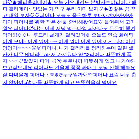
나🤍
🎄해피홀리데이🎄 오늘 가요대전도 본방사수야
피어나 해
피 홀리데이~ 맛있는 거 먹구 우리 이따 보자🤍🎄🎁
좋은 꿈 꾸
고 내일 보자🤍🤍
피어나 오늘도 좋은하루 보내애
꺄아아아아
아아 피어나를 위한 작은 선물 준비해봤어요🤍​ 들어줘서 고마
워요 피어나🥺​
나는 이제 저녁 먹는다잉 피어나도 든든히 챙겨
먹어!!!☺️☺️
내 후드티 날개가 달려있어☺️​ 오늘도 연습 화이팅
이게 모야~ 이게 뭐야~~~ 이게 뭐야 이게 뭐야 이게 뭐야 이건
멍멍이~~~~~😁🐶
피어나. 내가 갤러리를 정리하는데 밀린 셀
카가 너무 많더라 그래서 가져왔다 얍 🩵
피어나 따뜻하게 푹
자 ~~~ ♡
잘있지 피어나?🥹 추우니까 따뜻하게 입고 나가야돼
보고싶으네요.
피어나도 겨울에 꽁꽁 싸매고 모닝 산책 해봐요
잘 다녀올게 피어나ㅏ🩵❄️☃️
누구일까
🤍🩵
피어나 요즘 너무 춥
지 않아여..🥶​ 다들 따뜻하게 입고 뜨뜻한음식 먹어요