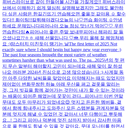
위버스라이브로 같이 만들어볼 시간을 가질게요!! 위버스라이
브에서 이해하기 쉽게 열심히 설명해보겠지만 그래도 불안하
다 싶은 사람은 한길긴뜨기 연습해오면 좋을것 같아용 ☺️ 할수
있다!! 화이팅!!
칼튀해야겠다
오늘의 나🤍
연습 화이팅 ☺️
안녕
하세요 운채입니다
피어나아 오늘 점심 맛난거 먹어🤍🤍 우린
연습한다잉🔥
피어나아 좋은 주말 보내🫶
피어나 해파리 잘 들
으셨나요??ㅎㅎ 새해 선물입니다 🤍🪼 우리 올해 잘 헤엄쳐봐
요 :)
맘스터치 미친듯이 땡기는 날
The first letter of 2025 Not
exactly sure where I should begin but happy new year everyone :)
The past four seasons brought the most variety of weather,
sometimes harsher than what was used to. The pa...
2025년의 첫 편
지 무슨 말부터 해야할지 고민이 되는데요 새해 맞이 잘 하셨
나요 여러분 2024년 진심으로 고생 많으셨습니다 :) 사계절 동
안 아주 다양한 날씨들을 맞았어요 미약해지는 때도 있었지만
제어없이 변화무쌍한 하늘 아래 우산을 펴고 겉옷을 말리는
것, 그저 빗길을 함께 걸어가는 것만이 내가 할 수 있는 것이라
는 배움이 되어준 해였는데 꿋꿋이 걷다...
피어나!!! 이번 연말
무대도 모두 마무리가 되었네요😌 멋지고 든든한 멤버들, 곁
에서 함께 힘내주시고 도와주신 모든 스텝분들 관계자분들 덕
분에 멋지게 해낼 수 있었던 것 같아서 너무 다행이고 뿌듯해
요...! 그리고 피어나 덕분에 멋진 상까지 받아서 감사한 마음
으로 올 한해도 힘낼 수 있을 것 같아요. 무대 모니터를 하면서