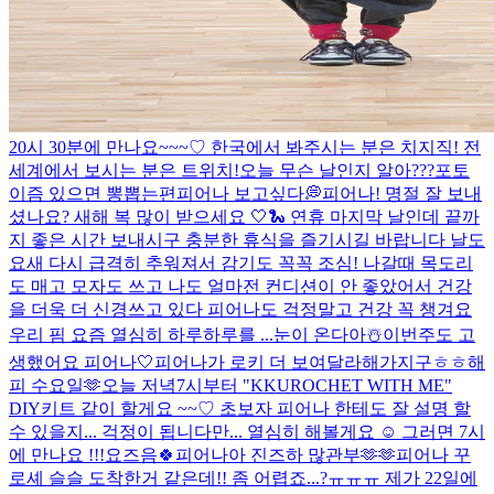
20시 30분에 만나요~~~♡ 한국에서 봐주시는 분은 치지직! 전
세계에서 보시는 분은 트위치!
오늘 무슨 날인지 알아???
포토
이즘 있으면 뽕뽑는편
피어나 보고싶다💭
피어나! 명절 잘 보내
셨나요? 새해 복 많이 받으세요 🤍🐍 연휴 마지막 날인데 끝까
지 좋은 시간 보내시구 충분한 휴식을 즐기시길 바랍니다 날도
요새 다시 급격히 추워져서 감기도 꼭꼭 조심! 나갈때 목도리
도 매고 모자도 쓰고 나도 얼마전 컨디션이 안 좋았어서 건강
을 더욱 더 신경쓰고 있다 피어나도 걱정말고 건강 꼭 챙겨요
우리 핌 요즘 열심히 하루하루를 ...
눈이 온다아☃️​
이번주도 고
생했어요 피어나🤍
피어나가 로키 더 보여달라해가지구ㅎㅎ
해
피 수요일🫶
오늘 저녁7시부터 "KKUROCHET WITH ME"
DIY키트 같이 할게요 ~~♡ 초보자 피어나 한테도 잘 설명 할
수 있을지... 걱정이 됩니다만... 열심히 해볼게요 ☺️ 그러면 7시
에 만나요 !!!
요즈음🍀
피어나아 진즈하 많관부🫶🫶
피어나 꾸
로셰 슬슬 도착한거 같은데!! 좀 어렵죠...?ㅠㅠㅠ 제가 22일에