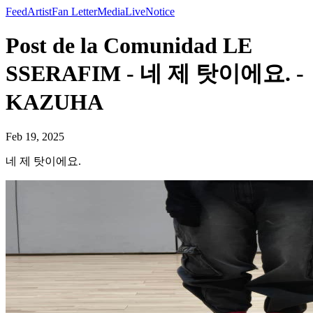
Feed
Artist
Fan Letter
Media
Live
Notice
Post de la Comunidad LE
SSERAFIM - 네 제 탓이에요. -
KAZUHA
Feb 19, 2025
네 제 탓이에요.