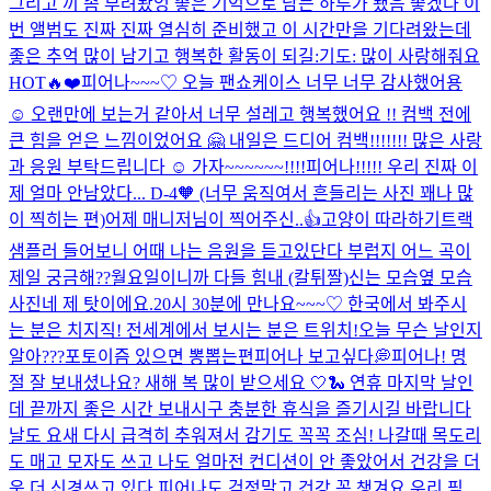
그리고 끼 좀 부려봤엉 좋은 기억으로 남는 하루가 됐음 좋겠다 이
번 앨범도 진짜 진짜 열심히 준비했고 이 시간만을 기다려왔는데
좋은 추억 많이 남기고 행복한 활동이 되길:기도: 많이 사랑해줘요
HOT🔥❤️
피어나~~~♡ 오늘 팬쇼케이스 너무 너무 감사했어용
☺️ 오랜만에 보는거 같아서 너무 설레고 행복했어요 !! 컴백 전에
큰 힘을 얻은 느낌이었어요 🤗 내일은 드디어 컴백!!!!!!! 많은 사랑
과 응원 부탁드립니다 ☺️ 가자~~~~~~!!!!
피어나!!!!! 우리 진짜 이
제 얼마 안남았다... D-4🧡 (너무 움직여서 흔들리는 사진 꽤나 많
이 찍히는 편)
어제 매니저님이 찍어주신..👍
고양이 따라하기
트랙
샘플러 들어보니 어때 나는 음원을 듣고있단다 부럽지 어느 곡이
제일 궁금해??
월요일이니까 다들 힘내 (칼튀짤)
신는 모습
옆 모습
사진
네 제 탓이에요.
20시 30분에 만나요~~~♡ 한국에서 봐주시
는 분은 치지직! 전세계에서 보시는 분은 트위치!
오늘 무슨 날인지
알아???
포토이즘 있으면 뽕뽑는편
피어나 보고싶다💭
피어나! 명
절 잘 보내셨나요? 새해 복 많이 받으세요 🤍🐍 연휴 마지막 날인
데 끝까지 좋은 시간 보내시구 충분한 휴식을 즐기시길 바랍니다
날도 요새 다시 급격히 추워져서 감기도 꼭꼭 조심! 나갈때 목도리
도 매고 모자도 쓰고 나도 얼마전 컨디션이 안 좋았어서 건강을 더
욱 더 신경쓰고 있다 피어나도 걱정말고 건강 꼭 챙겨요 우리 핌