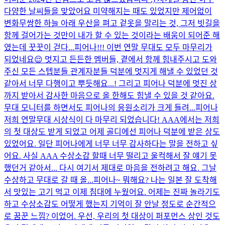
다양한 날씨들을 맞았어요 미약해지는 때도 있었지만 제어없이
변화무쌍한 하늘 아래 우산을 펴고 겉옷을 말리는 것, 그저 빗길을
함께 걸어가는 것만이 내가 할 수 있는 것이라는 배움이 되어준 해
였는데 꿋꿋이 걷다...
피어나!!! 이번 연말 무대도 모두 마무리가
되었네요😌 멋지고 든든한 멤버들, 곁에서 함께 힘내주시고 도와
주신 모든 스텝분들 관계자분들 덕분에 멋지게 해낼 수 있었던 것
같아서 너무 다행이고 뿌듯해요...! 그리고 피어나 덕분에 멋진 상
까지 받아서 감사한 마음으로 올 한해도 힘낼 수 있을 것 같아요.
무대 모니터를 하면서도 피어나의 응원소리가 크게 들려...
피어나
저희 연말무대 시상식이 다 마무리 되었습니다! AAA에서는 저희
의 첫 대상도 받게 되었고 어제 골디에선 피어나 덕분에 받은 상도
있었어요. 일단 피어나에게 너무 너무 감사하다는 말을 전하고 싶
어요. 사실 AAA 수상소감 할때 너무 떨리고 울컥해서 잘 얘기 못
했던거 같아서... 다시 여기서 제대로 마음을 전하려고 해요. 그날
수상하고 무대로 갈 때 올...
피어나~ 뭐해요? 나는 일본 잘 도착해
서 맛있는 고기 먹고 이제 침대에 누웠어요. 어제는 진짜 놀라기도
하고 수상소감도 어떻게 했는지 기억이 잘 안날 정도로 순간적으
로 꿈꾼 느낌? 이었어. 우선, 우리의 첫 대상이 퍼포먼스 상인 것도