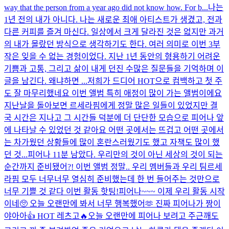
way that the person from a year ago did not know how. For b...
나는
1년 전의 내가 아니다. 나는 새로운 최애 아티스트가 생겼고, 전과
다른 커피를 즐겨 마신다. 일상에서 크게 달라진 것은 없지만 과거
의 내가 몰랐던 방식으로 생각하기도 한다. 여러 의미로 이번 3부
작은 잊을 수 없는 경험이었다. 지난 1년 동안의 형용하기 어려운
기쁨과 고통, 그리고 삶이 내게 던진 수많은 질문들을 기억하며 이
글을 남긴다. 왜냐하면 ...
저희가 드디어 HOT으로 컴백하고 첫 주
도 잘 마무리했네요 이번 앨범 특히 애정이 많이 가는 앨범이에요
지난날을 돌아보면 르세라핌에게 정말 많은 일들이 있었지만 결
국 시간은 지나고 그 시간들 덕분에 더 단단한 모습으로 피어나 앞
에 나타날 수 있었던 것 같아요 어떤 곳에서는 뜨겁고 어떤 곳에서
는 차가웠던 상황들에 많이 혼란스러웠기도 했고 자책도 많이 했
던 것...
피어나 11분 남았다. 우리만의 것이 아닌 세상의 것이 되는
순간까지 준비됐어?! 이번 앨범 정말.. 우리 멤버들과 우리 팀르세
라핌 모두 너무너무 열심히 준비했는데 한 번 들어주는 것만으로
너무 기쁠 것 같다 이번 활동 핫팅!
피어나~~~ 이제 우리 활동 시작
이네🥺 오늘 오랜만에 봐서 너무 행복했어🫶 진짜 피어나가 짱이
야아아👍 HOT 레츠고🔥
오늘 오랜만에 피어나 보려고 주근깨도