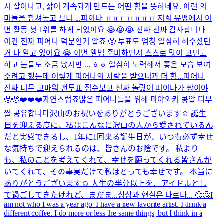
시 살아나고, 삶이 계속되게 만드는 어떤 힘을 뜻하네요. 이런 의
미들을 합쳐놓고 보니 ...
피어나 ㅠㅠㅠㅠㅠㅠㅠ 저희 뮤뱅에서 이
번 활동 첫 1위를 하게 되었어요 😭😭😭 진짜 진짜 감사합니다
이건 진짜 피어나 덕분인거 알죠 🥺 투표도 엄청 열심히 해주셨던
거 다 알고 있어요 😭 이번 앨범 준비하면서 스스로 많이 고민도
하고 눈물도 조금 났지만 ... ㅎㅎ 열심히 노력해서 좋은 모습 보여
주려고 했는데 이렇게 피어나의 사랑을 받으니까 더 힘...
피어나
진짜 너무 고마워 팬투표 점수보고 진짜 놀랐어 피어나가 짱이야
🥹🥹❤️❤️❤️
자연스럽죠
많은 피어나들을 위해 미야와키 콩알 띠부
씰 공유합니다
沢山のお祝いをありがとうございます☺️ 誕生
日を迎える度に、私はこんなに沢山の人から愛されているん
だと実感できるし、1年に1回来る誕生日が、いつも必ず幸せ
な気持ちで迎えられるのは、皆さんのお陰です。 私より
も、私のことを考えてくれて、幸せを願ってくれる皆さんが
いてくれて、その事実だけで私はとっても幸せです。 本当に
ありがとうございます☺️ 人生の半分以上を、アイドルとし
て過ごしてきたけれど、まだま...
상상과 현실은 다르다... 🙄🙄
I
am not who I was a year ago. I have a new favorite artist. I drink a
different coffee. I do more or less the same things, but I think in a