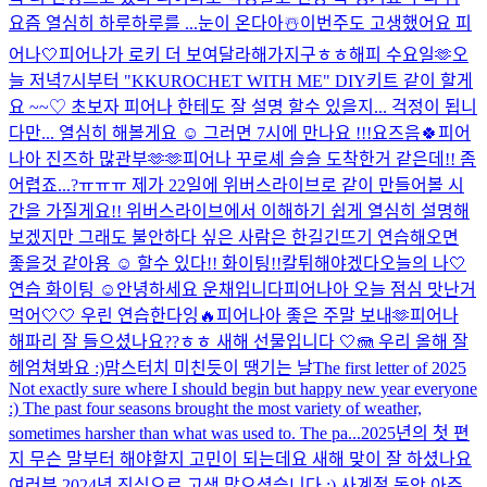
요즘 열심히 하루하루를 ...
눈이 온다아☃️​
이번주도 고생했어요 피
어나🤍
피어나가 로키 더 보여달라해가지구ㅎㅎ
해피 수요일🫶
오
늘 저녁7시부터 "KKUROCHET WITH ME" DIY키트 같이 할게
요 ~~♡ 초보자 피어나 한테도 잘 설명 할수 있을지... 걱정이 됩니
다만... 열심히 해볼게요 ☺️ 그러면 7시에 만나요 !!!
요즈음🍀
피어
나아 진즈하 많관부🫶🫶
피어나 꾸로셰 슬슬 도착한거 같은데!! 좀
어렵죠...?ㅠㅠㅠ 제가 22일에 위버스라이브로 같이 만들어볼 시
간을 가질게요!! 위버스라이브에서 이해하기 쉽게 열심히 설명해
보겠지만 그래도 불안하다 싶은 사람은 한길긴뜨기 연습해오면
좋을것 같아용 ☺️ 할수 있다!! 화이팅!!
칼튀해야겠다
오늘의 나🤍
연습 화이팅 ☺️
안녕하세요 운채입니다
피어나아 오늘 점심 맛난거
먹어🤍🤍 우린 연습한다잉🔥
피어나아 좋은 주말 보내🫶
피어나
해파리 잘 들으셨나요??ㅎㅎ 새해 선물입니다 🤍🪼 우리 올해 잘
헤엄쳐봐요 :)
맘스터치 미친듯이 땡기는 날
The first letter of 2025
Not exactly sure where I should begin but happy new year everyone
:) The past four seasons brought the most variety of weather,
sometimes harsher than what was used to. The pa...
2025년의 첫 편
지 무슨 말부터 해야할지 고민이 되는데요 새해 맞이 잘 하셨나요
여러분 2024년 진심으로 고생 많으셨습니다 :) 사계절 동안 아주