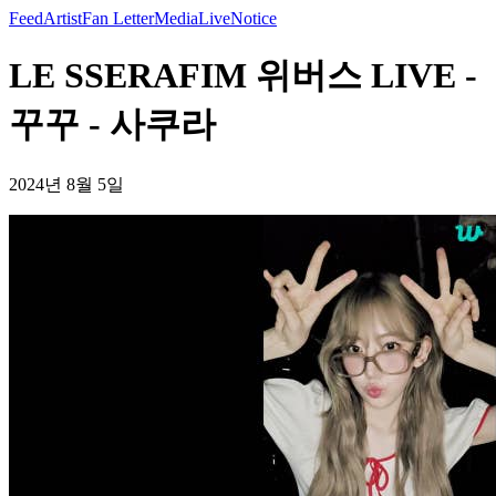
Feed
Artist
Fan Letter
Media
Live
Notice
LE SSERAFIM 위버스 LIVE -
꾸꾸 - 사쿠라
2024년 8월 5일