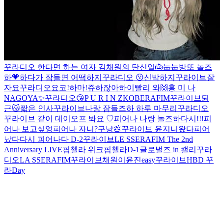
꾸라디오
한다면 하는 여자 김채원의 탄신일🎂
눕눕방
또 놀즈
하💗
하다가 잠들면 어떡하지
꾸라디오 😗
신박하지
꾸라이브
잘
자요
꾸라디오
요코!하마!
쥬하잖아
하이
빨리 와🙌
홍 미 나
NAGOYA✨️
꾸라디오😘
P U R I N Z
KOBERAFIM
꾸라이브
퇴
근😽
짧은 인사
꾸라이브
나랑 잠들즈하
하루 마무리
꾸라디오
꾸라이브 같이 데이오프 봐요 ♡
피어나 나랑 놀즈하
다시!!!
피
어나 보고싶엉
피어나 자니?
구냥💩
꾸라이브
윤지니왔다
피어
났다
다시
피어나다 D-2
꾸라이브
LE SSERAFIM The 2nd
Anniversary LIVE
핌첼라 위크
핌첼라
D-1
글로벌즈 in 캘리
꾸라
디오
LA SSERAFIM
꾸라이브
채원이
윤진easy
꾸라이브
HBD 꾸
라Day