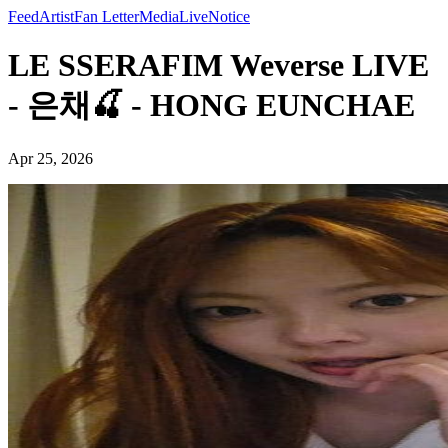
Feed
Artist
Fan Letter
Media
Live
Notice
LE SSERAFIM Weverse LIVE
- 은채🍒 - HONG EUNCHAE
Apr 25, 2026