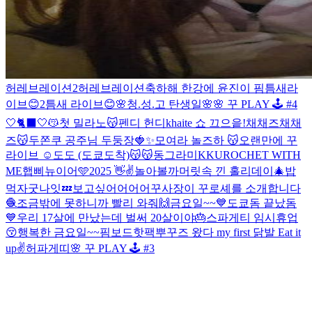
허레브레이션2
허레브레이션
축하해
한강에 윤진이 핌
틈새라
이브😊2
틈새 라이브😊
🌸청.성.고 탄생일🌸
🌸 꾸 PLAY 🕹️ #4
🤍
🐈‍⬛🤍
😽
첫 밀라노😽
펜디 헌디
khaite 쇼 끄으읕!
채채즈
채채
즈
😽
두쫀쿠 공주님 두둥장🍓✨️
모여라 놀즈하
😽
오랜만에 꾸
라이브 ☺️
도도 (도쿄도착)
😽
😽
동그라미
KKUROCHET WITH
ME
햅삐뉴이어🩵
2025 👋
✌️
놀아볼까
머릿속 낀 홀리데이🎄
밥
먹자
굿나잇💤
보고싶어어어어
꾸사장이 꾸로셰를 소개합니다
🧶
조금밖에 못하니까 빨리 와줘🙌
금요일~~
💙도쿄돔 끝났돔
💙
우리 17살에 만났는데 벌써 20살이야🎂
스파게티 임시휴업
😚
행복한 금요일~~
핌보드핫팩
뿌꾸즈 왔다
my first 닭발 Eat it
up✌️
허파게띠
🌸 꾸 PLAY 🕹️ #3