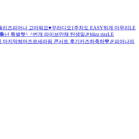
플리즈
피어나 고마워요♥️
꾸라디오
1주차도 EASY하게 마무리
LE
🧶
난 특별햇^_^
번개 라이브
만채 탄생일🎉
blizz rizz
LE
의 마지막
썸머즈
르세라핌 콘서트 후기
카즈하축하
💙🎉피어나의