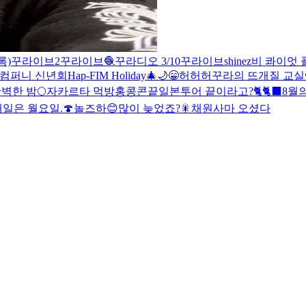
록)
꾸라이브2
꾸라이브🧶
꾸라디오 3/10
꾸라이브
shinez
비 콰이엇 
 컴퍼니 신년회
Hap-FIM Holiday🎄🌙
😁
허허허
꾸라의 뜨개질 교실
벽한 밤🌕
자카르타 먹방
홍콩콘끝
일본투어 끝이라고?🐈🐈‍⬛
8월
내일은 월요일.
🍄
놀즈하😊
많이 늦었죠?🎇
채원사마 오셨다