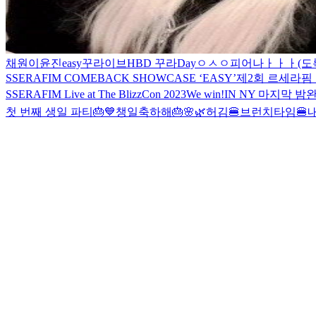
채원이
윤진easy
꾸라이브
HBD 꾸라Day
ㅇㅅㅇ
피어나ㅏㅏㅏ(도
SSERAFIM COMEBACK SHOWCASE ‘EASY’
제2회 르세라핌
SSERAFIM Live at The BlizzCon 2023
We win!
IN NY 마지막 밤
완
첫 번째 생일 파티🎂💙
챙일축하해🎂
🌸🌿
허김
🍔브런치타임🍔