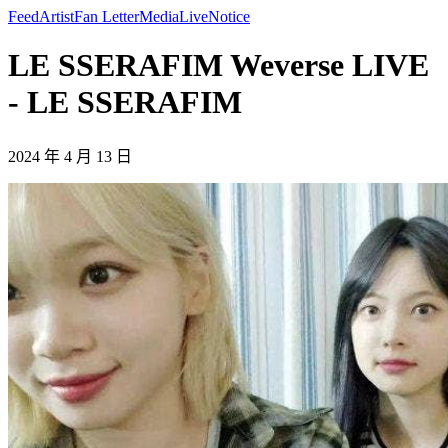
Feed
Artist
Fan Letter
Media
Live
Notice
LE SSERAFIM Weverse LIVE
- LE SSERAFIM
2024 年 4 月 13 日