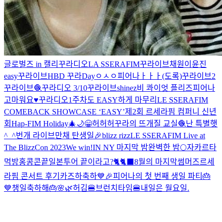
글로벌즈 in 캘리
꾸라디오
LA SSERAFIM
꾸라이브
채원이
윤진
easy
꾸라이브
HBD 꾸라Day
ㅇㅅㅇ
피어나ㅏㅏㅏ(도록)
꾸라이브2
꾸라이브🧶
꾸라디오 3/10
꾸라이브
shinez
비 콰이엇 플리즈
피어나
고마워요♥️
꾸라디오
1주차도 EASY하게 마무리
LE SSERAFIM
COMEBACK SHOWCASE ‘EASY’
제2회 르세라핌 컴퍼니 신년
회
Hap-FIM Holiday🎄🌙
😁
허허허
꾸라의 뜨개질 교실🧶
난 특별햇
^_^
번개 라이브
만채 탄생일🎉
blizz rizz
LE SSERAFIM Live at
The BlizzCon 2023
We win!
IN NY 마지막 밤
완벽한 밤🌕
자카르타
먹방
홍콩콘끝
일본투어 끝이라고?🐈🐈‍⬛
8월의 마지막
썸머즈
르세
라핌 콘서트 후기
카즈하축하
💙🎉피어나의 첫 번째 생일 파티🎂
💙
챙일축하해🎂
🌸🌿
허김
🍔브런치타임🍔
내일은 월요일.