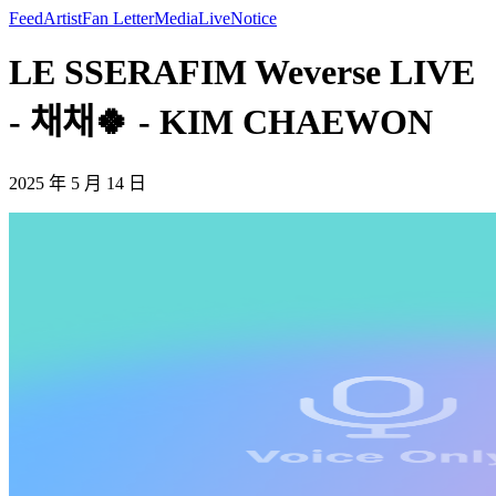
Feed
Artist
Fan Letter
Media
Live
Notice
LE SSERAFIM Weverse LIVE
- 채채🍀 - KIM CHAEWON
2025 年 5 月 14 日