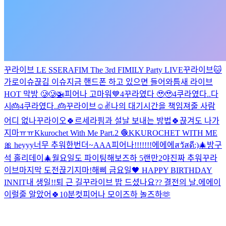
꾸라이브
LE SSERAFIM The 3rd FIMILY Party LIVE
꾸라이브
🐱
가로이슈
끊김 이슈
지금 핸드폰 하고 있으면 들어와
틈새 라이브
HOT 막방 🥲🥲
🚁
피어나 고마워💙
4꾸라였다 🥹🥹
4쿠라였다..다
시🎂
4쿠라였다..🎂
꾸라이브☺️
✌️
나의 대기시간을 책임져줄 사람
어디 없나
꾸라이오
🍀르세라핌과 설날 보내는 방법🍀
끊겨도 나가
지마ㅠㅠ
Kkurochet With Me Part.2 🧶
KKUROCHET WITH ME
🎀
heyyy
너무 추워
한번더~
AAA
피어나!!!!!!!
에에에
สวัสดี:)
🎄방구
석 홀리데이🎄
월요일도 파이팅해보즈하
5랜만2야
진짜 추워
꾸라
이브
마지막 도전
끊기지마!
해삐 금요일🖤
HAPPY BIRTHDAY
INNIT
내 생일!!
퇴 근 길
꾸라이브
밥 드셨나요??
결전의 날.
에에이
이럴줄 알았어
🍀
10분컷
피어나 모이즈하
놀즈하🫶