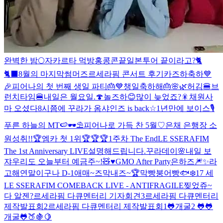
완벽한 밤🌕
자카르타 먹방
홍콩콘끝
일본투어 끝이라고?🐈
🐈‍⬛
8월의 마지막
썸머즈
르세라핌 콘서트 후기
카즈하축하
💙
🎉피어나의 첫 번째 생일 파티🎂💙
챙일축하해🎂
🌸🌿
허김
🍔브
런치타임🍔
내일은 월요일.
🍄
놀즈하😊
많이 늦었죠?🎇
채원사
마 오셨다
8시쯤에 꾸라가 옴
샤인즈 is back☆
1년만에 보이스🎙
푸른 하늘의 MT🍉🕶️⛱️
피어나로 가득 찬 5월♡
은채 은행장 소
원성취!!🏆
엠카 첫 1위🏆🏆🏆
1주차 The End
LE SSERAFIM
The 1st Anniversary LIVE
설명해드립니다.
꾸라데이🌸
내일 보
쟈
우리도 오늘부터 예금주~!🧸♥️
GMO After Party
은하즈🎆✨️라
고해
연말이구나 D-1
애매~즈
막내즈~
🏆
막빵붕어빵🐟
❄️
17 세
LE SSERAFIM COMEBACK LIVE - ANTIFRAGILE
찢었쥬~
다 알젠?
르세라핌 다큐멘터리 기자회견3
르세라핌 다큐멘터리
제작발표회2
르세라핌 다큐멘터리 제작발표회1
🐸개굴2 🐸
🐸
개굴🐸
🍑🍇🍋