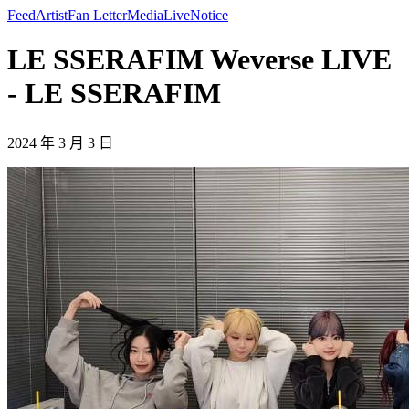
Feed
Artist
Fan Letter
Media
Live
Notice
LE SSERAFIM Weverse LIVE
- LE SSERAFIM
2024 年 3 月 3 日