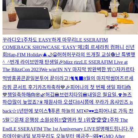
꾸라디오
1주차도 EASY하게 마무리
LE SSERAFIM
COMEBACK SHOWCASE ‘EASY’
제2회 르세라핌 컴퍼니 신년
회
Hap-FIM Holiday🎄🌙
😁
허허허
꾸라의 뜨개질 교실🧶
난 특별햇
^_^
번개 라이브
만채 탄생일🎉
blizz rizz
LE SSERAFIM Live at
The BlizzCon 2023
We win!
IN NY 마지막 밤
완벽한 밤🌕
자카르타
먹방
홍콩콘끝
일본투어 끝이라고?🐈🐈‍⬛
8월의 마지막
썸머즈
르세
라핌 콘서트 후기
카즈하축하
💙🎉피어나의 첫 번째 생일 파티🎂
💙
챙일축하해🎂
🌸🌿
허김
🍔브런치타임🍔
내일은 월요일.
🍄
놀즈
하😊
많이 늦었죠?🎇
채원사마 오셨다
8시쯤에 꾸라가 옴
샤인즈 is
back☆
1년만에 보이스🎙
푸른 하늘의 MT🍉🕶️⛱️
피어나로 가득 찬
5월♡
은채 은행장 소원성취!!🏆
엠카 첫 1위🏆🏆🏆
1주차 The
End
LE SSERAFIM The 1st Anniversary LIVE
설명해드립니다.
꾸
라데이🌸
내일 보쟈
우리도 오늘부터 예금주~!🧸♥️
GMO After