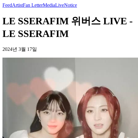
Feed
Artist
Fan Letter
Media
Live
Notice
LE SSERAFIM 위버스 LIVE -
LE SSERAFIM
2024년 3월 17일