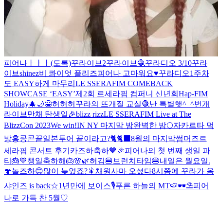
피어나ㅏㅏㅏ(도록)
꾸라이브2
꾸라이브🧶
꾸라디오 3/10
꾸라
이브
shinez
비 콰이엇 플리즈
피어나 고마워요♥️
꾸라디오
1주차
도 EASY하게 마무리
LE SSERAFIM COMEBACK
SHOWCASE ‘EASY’
제2회 르세라핌 컴퍼니 신년회
Hap-FIM
Holiday🎄🌙
😁
허허허
꾸라의 뜨개질 교실🧶
난 특별햇^_^
번개
라이브
만채 탄생일🎉
blizz rizz
LE SSERAFIM Live at The
BlizzCon 2023
We win!
IN NY 마지막 밤
완벽한 밤🌕
자카르타 먹
방
홍콩콘끝
일본투어 끝이라고?🐈🐈‍⬛
8월의 마지막
썸머즈
르
세라핌 콘서트 후기
카즈하축하
💙🎉피어나의 첫 번째 생일 파
티🎂💙
챙일축하해🎂
🌸🌿
허김
🍔브런치타임🍔
내일은 월요일.
🍄
놀즈하😊
많이 늦었죠?🎇
채원사마 오셨다
8시쯤에 꾸라가 옴
샤인즈 is back☆
1년만에 보이스🎙
푸른 하늘의 MT🍉🕶️⛱️
피어
나로 가득 찬 5월♡