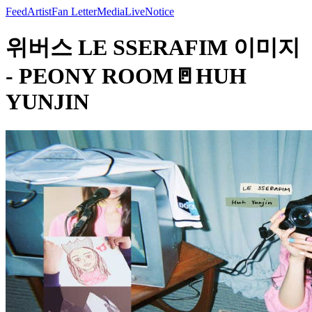
Feed
Artist
Fan Letter
Media
Live
Notice
위버스 LE SSERAFIM 이미지
- PEONY ROOM🚪HUH
YUNJIN