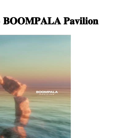
𝐀𝐋𝐀 𝐏𝐚𝐯𝐢𝐥𝐢𝐨𝐧