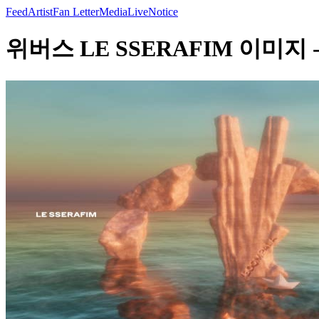
Feed
Artist
Fan Letter
Media
Live
Notice
위버스 LE SSERAFIM 이미지 - 𝐁𝐎𝐎𝐌