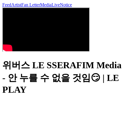
Feed
Artist
Fan Letter
Media
Live
Notice
위버스 LE SSERAFIM Media
- 안 누를 수 없을 것임😏 | LE
PLAY