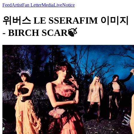
Feed
Artist
Fan Letter
Media
Live
Notice
위버스 LE SSERAFIM 이미지
- BIRCH SCAR🍃