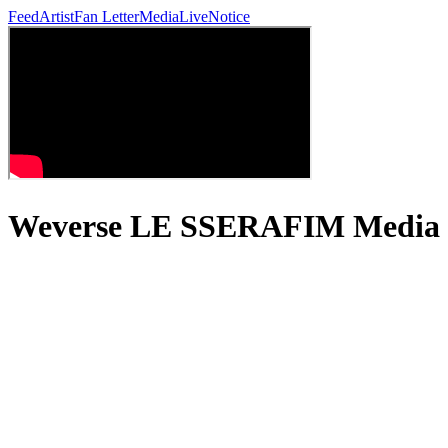
Feed
Artist
Fan Letter
Media
Live
Notice
Weverse LE SSERAFIM M