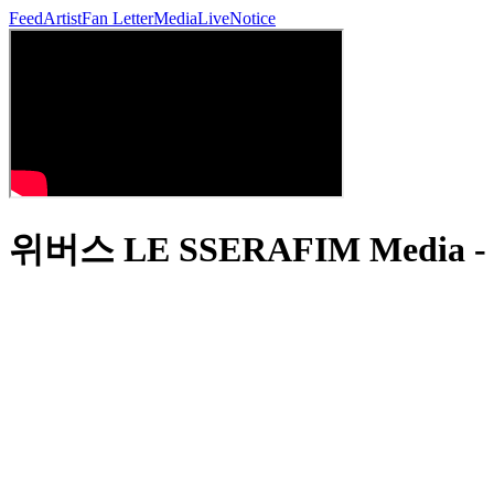
Feed
Artist
Fan Letter
Media
Live
Notice
위버스 LE SSERAFIM Media 