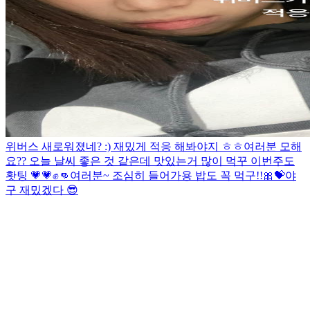
위버스 새로워졌네? :) 재밌게 적응 해봐야지 ㅎㅎ
여러분 모해
요?? 오늘 날씨 좋은 것 같은데 맛있는거 많이 먹꾸 이번주도
홧팅 💗💗✊👊
여러분~ 조심히 들어가용 밥도 꼭 먹구!!🎀💝
야
구 재밌겠다 😎