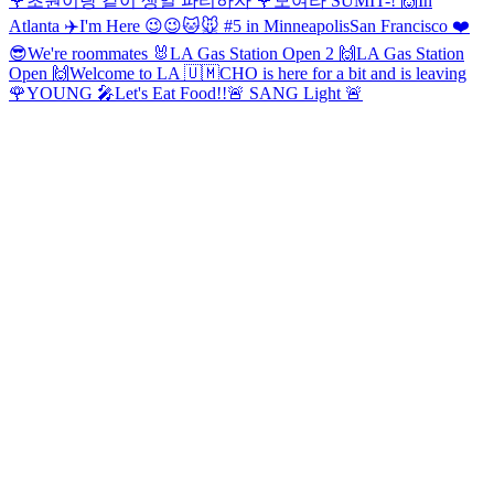
🌹
초원이랑 같이 생일 파티하자 🌹
모여라 SUMIT-! 🙌
In
Atlanta ✈️
I'm Here 😉😉
🐱🐭 #5 in Minneapolis
San Francisco ❤️
😎
We're roommates 🐰
LA Gas Station Open 2 🙌
LA Gas Station
Open 🙌
Welcome to LA 🇺🇲
CHO is here for a bit and is leaving
🌹
YOUNG 🎤
Let's Eat Food!!
🚨 SANG Light 🚨