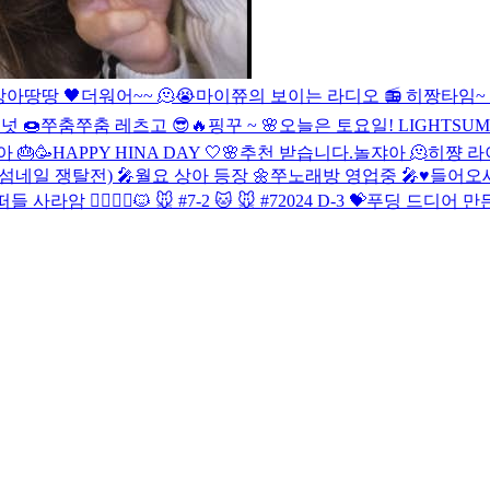
상아땅땅 🖤
더워어~~ 🫠😭
마이쮸의 보이는 라디오 📻
히짱타임~ 
넛 🍩
쭈춤쭈춤 레츠고 😎🔥
핑꾸 ~ 🌸
오늘은 토요일!
LIGHTSU
🎂🥳
HAPPY HINA DAY 🤍🌸
추천 받습니다.
놀쟈아 🫠
히쨩 라이
. 섬네일 쟁탈전) 🎤
월요 상아 등장 🌼
쭈노래방 영업중 🎤♥️
들어오세
 사라암 🙆‍♀️🙆‍♂️
🐱 🐭 #7-2
🐱 🐭 #7
2024 D-3 💝
푸딩 드디어 만든다