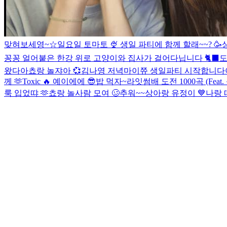
맞혀보세영~☆
일요일 토마토 🍨
생일 파티에 함께 할래~~? 🥳
꽁꽁 얼어붙은 한강 위로 고양이와 집사가 걸어다닙니다 🐈‍⬛️
도
왔다아
쵸랑 놀쟈아 💞
김나영 저녁
마이쮸 생일파티 시작합니다아 
께 🫶
Toxic 🔥
예이에에 😎
밥 먹자~
라잇썸배 도전 1000곡 (Feat
룩 입었땨 🫶
쵸랑 놀사람 모여 🥴
추워~~
상아랑 유정이 💙
나랑 떠들