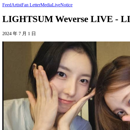
Feed
Artist
Fan Letter
Media
Live
Notice
LIGHTSUM Weverse LIVE - 
2024 年 7 月 1 日