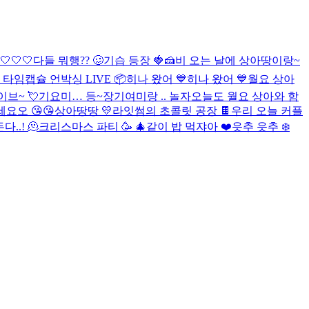
🤍🤍
다들 뭐행?? 🥴
기습 등장 🍓🍰
비 오는 날에 상아땅이랑~
M 타임캡슐 언박싱 LIVE 📦
히나 왔어 💙
히나 왔어 💙
월요 상아
브~ 💘
기요미… 등~장
기여미랑 .. 놀자
오늘도 월요 상아와 함
요오 😘😘
상아땅땅 💛
라잇썸의 초콜릿 공장 🍫
우리 오늘 커플
..! 🫠
크리스마스 파티 🥳 🎄
같이 밥 먹쟈아 ❤️
읏추 읏추 ❄️