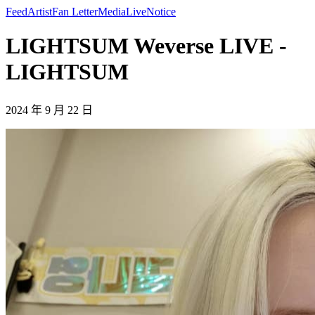
Feed
Artist
Fan Letter
Media
Live
Notice
LIGHTSUM Weverse LIVE -
LIGHTSUM
2024 年 9 月 22 日