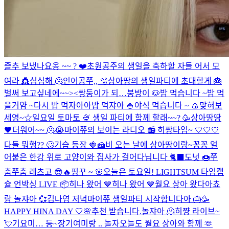
즐추 보냈나요옹 ~~ ? ❤️
초원공주의 생일을 축하할 자들 어서 모
여라 👸
심심해 🫠
인어공쭈,, 🫧
상아땅의 생일파티에 초대할게 🎂
벌써 보고싶네에~~><
쌍둥이가 되…
붕방이 🐶
밥 먹습니다 ~
밥 먹
을거얌 ~
다시 밥 먹자아아
밥 먹쟈아 🍚
야식 먹습니다 ~ 🍙
맞혀보
세영~☆
일요일 토마토 🍨
생일 파티에 함께 할래~~? 🥳
상아땅땅
🖤
더워어~~ 🫠😭
마이쮸의 보이는 라디오 📻
히짱타임~ 🤍🤍🤍
다들 뭐행?? 🥴
기습 등장 🍓🍰
비 오는 날에 상아땅이랑~
꽁꽁 얼
어붙은 한강 위로 고양이와 집사가 걸어다닙니다 🐈‍⬛️
도넛 🍩
쭈
춤쭈춤 레츠고 😎🔥
핑꾸 ~ 🌸
오늘은 토요일!
LIGHTSUM 타임캡
슐 언박싱 LIVE 📦
히나 왔어 💙
히나 왔어 💙
월요 상아 왔다아
쵸
랑 놀쟈아 💞
김나영 저녁
마이쮸 생일파티 시작합니다아 🎂🥳
HAPPY HINA DAY 🤍🌸
추천 받습니다.
놀쟈아 🫠
히쨩 라이브~
💘
기요미… 등~장
기여미랑 .. 놀자
오늘도 월요 상아와 함께 🫶