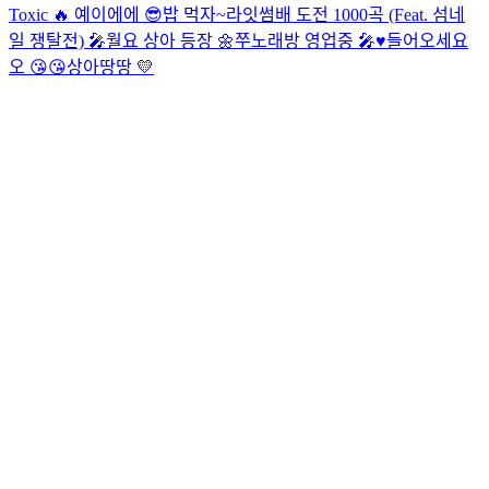
Toxic 🔥
예이에에 😎
밥 먹자~
라잇썸배 도전 1000곡 (Feat. 섬네
일 쟁탈전) 🎤
월요 상아 등장 🌼
쭈노래방 영업중 🎤♥️
들어오세요
오 😘😘
상아땅땅 💛