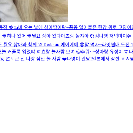
등장 🍓🍰
비 오는 날에 상아땅이랑~
꽁꽁 얼어붙은 한강 위로 고양이와
 💙
히나 왔어 💙
월요 상아 왔다아
쵸랑 놀쟈아 💞
김나영 저녁
마이쮸 
 월요 상아와 함께 🫶
Toxic 🔥
예이에에 😎
밥 먹자~
라잇썸배 도전 10
오늘 커플룩 입었땨 🫶
쵸랑 놀사람 모여 🥴
추워~~
상아랑 유정이 💙
나
뇽 🧸
퇴근 전 나랑 잠깐 놀 사람 ❤️
나영이 왔당!
일본에서 잠깐 ㅎㅎ
썸