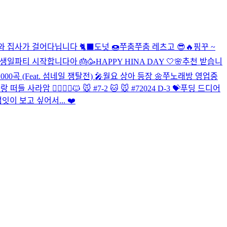
 집사가 걸어다닙니다 🐈‍⬛️
도넛 🍩
쭈춤쭈춤 레츠고 😎🔥
핑꾸 ~
생일파티 시작합니다아 🎂🥳
HAPPY HINA DAY 🤍🌸
추천 받습니
00곡 (Feat. 섬네일 쟁탈전) 🎤
월요 상아 등장 🌼
쭈노래방 영업중
랑 떠들 사라암 🙆‍♀️🙆‍♂️
🐱 🐭 #7-2
🐱 🐭 #7
2024 D-3 💝
푸딩 드디어
잇이 보고 싶어서... ❤️