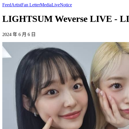
Feed
Artist
Fan Letter
Media
Live
Notice
LIGHTSUM Weverse LIVE - 
2024 年 6 月 6 日