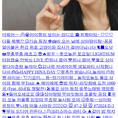
더워어~~ 🫠😭
마이쮸의 보이는 라디오 📻
히짱타임~ 🤍🤍🤍
다들 뭐행?? 🥴
기습 등장 🍓🍰
비 오는 날에 상아땅이랑~
꽁꽁
얼어붙은 한강 위로 고양이와 집사가 걸어다닙니다 🐈‍⬛️
도넛
🍩
쭈춤쭈춤 레츠고 😎🔥
핑꾸 ~ 🌸
오늘은 토요일!
LIGHTSUM
타임캡슐 언박싱 LIVE 📦
히나 왔어 💙
히나 왔어 💙
월요 상아
왔다아
쵸랑 놀쟈아 💞
김나영 저녁
마이쮸 생일파티 시작합니
다아 🎂🥳
HAPPY HINA DAY 🤍🌸
추천 받습니다.
놀쟈아 🫠
히
쨩 라이브~ 💘
기요미… 등~장
기여미랑 .. 놀자
오늘도 월요 상
아와 함께 🫶
Toxic 🔥
예이에에 😎
밥 먹자~
라잇썸배 도전 1000
곡 (Feat. 섬네일 쟁탈전) 🎤
월요 상아 등장 🌼
쭈노래방 영업중
🎤♥️
들어오세요오 😘😘
상아땅땅 💛
라잇썸의 초콜릿 공장 🍫
우
리 오늘 커플룩 입었땨 🫶
쵸랑 놀사람 모여 🥴
추워~~
상아랑
유정이 💙
나랑 떠들 사라암 🙆‍♀️🙆‍♂️
🐱 🐭 #7-2
🐱 🐭 #7
2024 D-3
💝
푸딩 드디어 만든다..! 🫠
크리스마스 파티 🥳 🎄
같이 밥 먹쟈
아 ❤️
읏추 읏추 ❄️
안뇽 🧸
퇴근 전 나랑 잠깐 놀 사람 ❤️
나영이