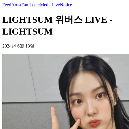
Feed
Artist
Fan Letter
Media
Live
Notice
LIGHTSUM 위버스 LIVE -
LIGHTSUM
2024년 6월 13일