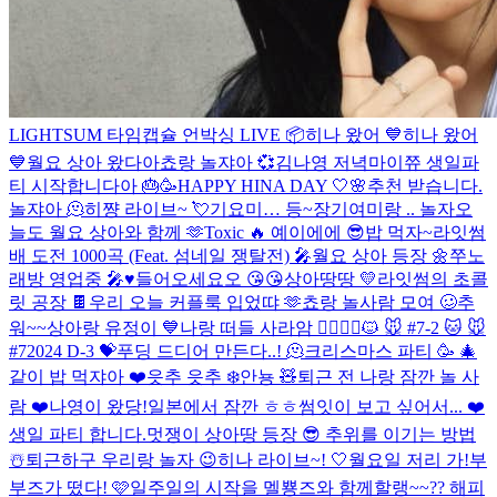
LIGHTSUM 타임캡슐 언박싱 LIVE 📦
히나 왔어 💙
히나 왔어
💙
월요 상아 왔다아
쵸랑 놀쟈아 💞
김나영 저녁
마이쮸 생일파
티 시작합니다아 🎂🥳
HAPPY HINA DAY 🤍🌸
추천 받습니다.
놀쟈아 🫠
히쨩 라이브~ 💘
기요미… 등~장
기여미랑 .. 놀자
오
늘도 월요 상아와 함께 🫶
Toxic 🔥
예이에에 😎
밥 먹자~
라잇썸
배 도전 1000곡 (Feat. 섬네일 쟁탈전) 🎤
월요 상아 등장 🌼
쭈노
래방 영업중 🎤♥️
들어오세요오 😘😘
상아땅땅 💛
라잇썸의 초콜
릿 공장 🍫
우리 오늘 커플룩 입었땨 🫶
쵸랑 놀사람 모여 🥴
추
워~~
상아랑 유정이 💙
나랑 떠들 사라암 🙆‍♀️🙆‍♂️
🐱 🐭 #7-2
🐱 🐭
#7
2024 D-3 💝
푸딩 드디어 만든다..! 🫠
크리스마스 파티 🥳 🎄
같이 밥 먹쟈아 ❤️
읏추 읏추 ❄️
안뇽 🧸
퇴근 전 나랑 잠깐 놀 사
람 ❤️
나영이 왔당!
일본에서 잠깐 ㅎㅎ
썸잇이 보고 싶어서... ❤️
생일 파티 합니다.
멋쟁이 상아땅 등장 😎
추위를 이기는 방법
☃️
퇴근하구 우리랑 놀자 😉
히나 라이브~! 🤍
월요일 저리 가!
부
부즈가 떴다! 🩷
일주일의 시작을 멜뿅즈와 함께할랭~~??
해피