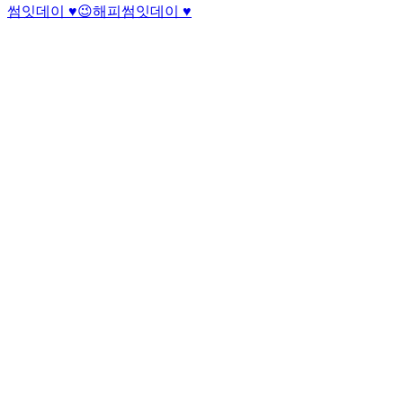
썸잇데이 ♥️😉
해피썸잇데이 ♥️