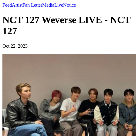
Feed
Artist
Fan Letter
Media
Live
Notice
NCT 127 Weverse LIVE - NCT
127
Oct 22, 2023