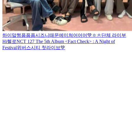
하이
맠쩡
풉풉
풉
시즈니때문에미쳐어어어💚
ㅎㅊ
단체 라이부
Hi
헬로
NCT 127 The 5th Album <Fact Check> : A Night of
Festival
위버스시티 첫라이브💚