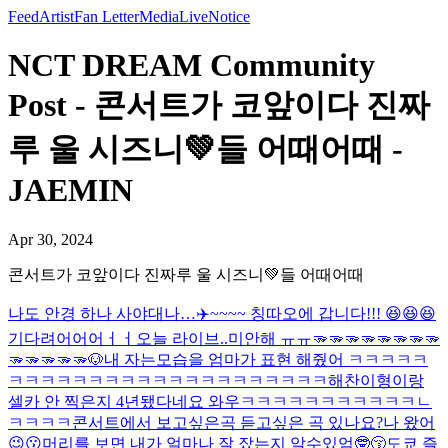
Feed
Artist
Fan Letter
Media
Live
Notice
NCT DREAM Community
Post - 콘서트가 코앞이다 진짜
루 울 시즈니💚들 어때어때 -
JAEMIN
Apr 30, 2024
콘서트가 코앞이다 진짜루 울 시즈니💚들 어때어때
나도 안경 하나 사야대나…
✈️~~~~ 칭따오에 갑니다!!! 😆😆😆
기다려어어어ㅓㅓ
오늘 라이브..미안해 ㅠㅠ
🫳🫳🫳🫳🫳🫳🫳🫳
🫳🫳🫳🫳🫳🐶
내 자는모습을 엄마가 표현 해줬어 ㅋㅋㅋㅋㅋ
ㅋㅋㅋㅋㅋㅋㅋㅋㅋㅋㅋㅋㅋㅋㅋㅋㅋㅋㅋㅋ
해찬이형이랑
셀카 안 찍은지 4년됐다네요 와우ㅋㅋㅋㅋㅋㅋㅋㅋㅋㅋㅋㄴ
ㅋㅋㅋㅋ
콘서트에서 보고싶은곡 듣고싶은 곡 있나요?
나 왔어
😉😗
머리를 보면 내가 얼마나 잘 잤는지 알수있엄🤓😚
도쿄 즐