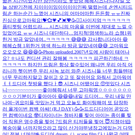
짧은 시간이었지만 잠깐이라도 웃었당 헤헤
시즈나!나사실 오
늘 상받기전에 지이이이잉이이이이인짜 떨렸는데 🎉엔시티드
림🎉 하는순간 느꼈어 시즈니의 어마어마한 든든함 ㅠㅠ진짜
진심으로고마워요!💝💞💗💕💓💖🥳🙇‍♂️
사이지엄ㅋㅋㅋㅋㅋㅋ
풉
티켓팅 어렵드라…. 시즈니의 마음을 이번에 제대로 느낄 수
있었어요 ㅠㅠ 시즈니 대단하다…엄지척!
염색하느라 쇼챔1위
한거 방금 알았네여..ㅋㅋㅋㅋㅋ 😅😅😅 감사합니다아아 😆
헤헤
쇼챔 1위한거 염색 하느라 방금 알았네여😅😅 고마워요
오오오오 😆😆😆🥳
Photo uploaded.
2007년도에 사람이 태어나
요? ㅎ
나도 컨디션 관리 잘해봄 ㅋㅋㅋㅋㅋ 피곤하긴하네 ㅋ
ㅋㅋㅋㅋㅋ 하지만 드림은 항상 할수있어 왜냐면 우리 아직 어
리니까 헷
이번주 우리 사녹 보러 와준 시즈니들 너무 힘들텐데
너무 무리하지말고 잘쉬고 오고 또 잘쉬어요 와줘서 고마워여
ㅕㅕ
드디어 첫방을 했다ㅏ😎 시즈니 어땠어요 🥺
멋있다 시즈
니~~~~~~~~~~~~~좋아해줘서 너무 고마워영ㅇㅇㅇㅇㅇㅇㅇ
ㅇㅇㅇ
기분이가 좋아아아 😆😆😆
내일 드디어… 우리 내일 만
나여~
귀요미들 맛있는거 먹고 오늘도 화이팅해여 또 답장하
러 올게
이번 컴백 아쌰! (R.J DAY) 🥳🥳
드드디디어어 곧있으
면 컴백이네요 🤓
디자이너는 청바지를 찢어 아이는 종이를 찢
어 직원은 영수증을 찢어 7드림은 티저들을 찢어 😇
지졍아!🐹
복숭아물 너까지먹으라고 많이 산거야🫶냉장고에있는거 다먹
어! 전부 너꺼야🤟
드디어 dream（）scape film 다 나왔군 어때