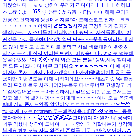
거웠습니다~~ ☺️☺️ 상하이 우리가 간다아아ㅏㅏㅏㅏ 헤헤
日
本に行くよ！🇯🇵 すぐ行くから待ってね~><
✈️ 헤헤 우리가
간당 (런쥔형에게 응원메세지를!)
아 드레스코드 진짜….ㅋㅋ
ㅋㅋㅋㅋㅋㅋㅋ 어쩌지 🚨🚨🚨🚨
사진첩 구경하다가 갑자기
생각났는데 시즈니들이 저장했거나 봤던 제 사진들중에서 어
떤것을 가장 좋아하나요?😚 일단 난
✈️~~~~😀
활동이라는게 잠
도 많이 못자고 밥도 제대로 못먹구 사실 생활패턴이 완전히
망가지는건데 진짜 여러분 보면서 버텼습니다.. 여러분 덕분에
웃을수있었구여..🥺🥹 우리 봐준 모든 분들! 생방,사녹 참여해
준 모든 시즈니! 다 너무 고마워요 🫳🫳🫳🫳🫳🫳🫳 이 에너지
이어서 콘서트까지 가져가겠습니다 아쌰!😆😃
이번활동은 끝
났지만 이번년도는 이제 시작이에요~~~~~~레츠기릿
2주 활동
우리 드리미들도 시즈니여러분들도 다 너무너무 고생많고 너
무감사했어요~~~~~아쉽긴하지만 앞으로 이번년도 콘서트도
있고 앨범 더 낼거니까~~~~기대돼~~~~~~~~
아니 오늘 음중생
방때 거의 콘서트인줄 알았어요 ㅋㅋㅋㅋㅋㅋㅋㅋ 크으🥹🥹
#0505에 3또는 nctdream 투표해주세욤!!!!🙇‍♂️🥳💖
오늘도 1등을
했다아아ㅏㅏㅏ 🥰🥰🥰🥰🥰🥰🥰 고마워여 아 뭔가 1위공략이
너무 약했나 생각이 드네여ㅜㅜ 나중엔 더 기깔나는거 생각해
볼게요 헤헤
오늘 사녹 와주신 준희들 너무 고마워여어어🥺🥹