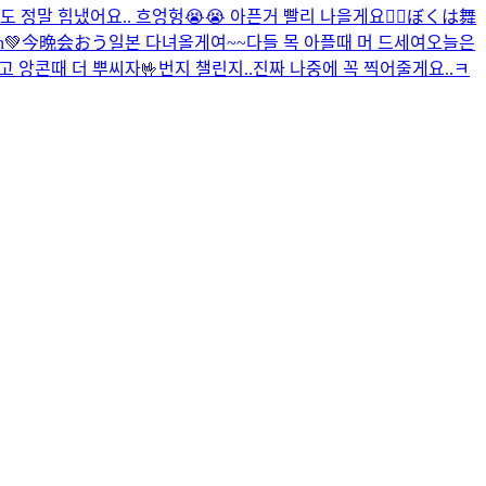
말 힘냈어요.. 흐엉헝😭😭 아픈거 빨리 나을게요🙂‍↕️
ぼくは舞
en💚今晩会おう
일본 다녀올게여~~
다들 목 아플때 머 드세여
오늘은
고 앙콘때 더 뿌씨자🤟
번지 챌린지..진짜 나중에 꼭 찍어줄게요..ㅋ