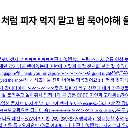
처럼 피자 먹지 말고 밥 묵어야해 울 
분탓이겠지..? ㅋㅋㅋㅋㅋㅋㅋ
已上传照片。
드림 스캐치 유툽 영상 보
민 작가님의 팬이였는데 이번에 이렇게 직접 전시회 보러 갈 수있어서
gapore💚
Thank you Singapore～～～～～～🤟
good night🥹😴🥱
oyed the show
태국 시즈니들 진짜 너어무 행복했어요!!!!! 평생 잊지 않
 갑니다아아 🛫🛫🛫🛫🛫🛫
좋은 챌린지 찍고 싶은데 내가 찾은것들은
 불러주고 놀아줘서 엄청나게 큰 감동 🙂‍↕️🙂‍↕️ 지인짜 고마워!!
🐱

일본 콘서트 마지막 날! 나고야 맥썸 노이스 🫨🫨🫨
😏
나고야 잘 갔
ㅋㅋ
도쿄돔으로 갑니다 슝! ✈️✈️✈️✈️✈️🛫🛫🛫🛫🛫🛸🛸🛸🛸
🐱
모두 안
니들 레전드였잖아!!!!! 🥹🥹🥹🥹🥹🥹🥹 행복하고 잊지못할 
고 물 들고오세요!!! 🥵🥵 이따봐ㅏㅏㅏ
已上传照片。
자카르타 우리