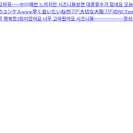
고마워~~~
🫶🏻
매번 느끼지만 시즈니들보면 대충할수가 없네요 오늘도 정
のユンケルwww
早く会いたいね🥹🇯🇵
大切な大阪🇯🇵のNCTz
무 행복한3일이었어요 너무 고마웠어요 시즈니들~~~~~~~~~~~잘쉬