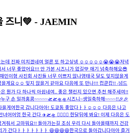
즈니💚 - JAEMIN
는데 진짜 미치겠네여 얼른 또 하고싶넹 ☺️☺️☺️☺️☺️😭😭😭
저녁
 너무 좋았어요!!! 안 가본 시즈니가 없길💚 애기 넘축하해요😎
재민이형 사진회 사진들 너무 이쁘지 않나영
태국 달도 잊지않을게
을게요☺️☺️ 잊지 않을거 같아요 다음에 또 만나!!! 컵쿤캅!! -넝드
 뭔가 다 하나씩 아쉽네여.. 좋은 챌린지 있으면 추천 해주세여!!

누구 손 일까
홍콩~~~~~🛫🛫🛸🛸
시즈니~생일축하해~~~~!!🎉🎉
다올게여
한국 갑니다아아! 도쿄돔 좋았다ㅏㅏ☺️☺️☺️ 다음은 나고
녀어어엉 한국 간다 ✈️🛫🛸 🙂‍↕️🙂‍↕️ 한달뒤에 봐요! 이제 다음은 도
추억 남겨줘서 고마워요!! 돌아가는길 조심 우리 다시 돌아올때까지 건강
가 간다ㅏㅏㅏㅏㅏㅏㅏ 😆😆😆😆
한국으로 돌아갑니다아아 즐거