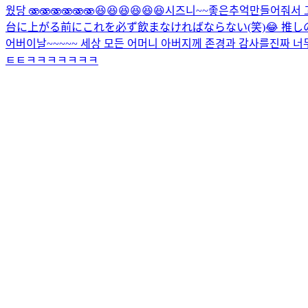
웠당 🫨🫨🫨🫨🫨🫨😆😆😆😆😆😆
시즈니~~좋은추억만들어줘서 
台に上がる前にこれを必ず飲まなければならない(笑)😂 推し
어버이날~~~~~ 세상 모든 어머니 아버지께 존경과 감사를
진짜 너
ㅌㅌㅋㅋㅋㅋㅋㅋㅋ