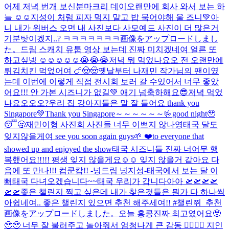
어제 저녁 번개 보신분
마크리 데이
오랜만에 회사 와서 보는 하
늘 ☺️☺️
지성이 처럼 피자 먹지 말고 밥 묵어야해 울 즈니💚
아
니 내가 위버스 오면 내 사진보다 사모예드 사진이 더 많은거
기분탓이겠지..? ㅋㅋㅋㅋㅋㅋㅋ
画像をアップロードしまし
た。
드림 스캐치 유툽 영상 보는데 진짜 미치겠네여 얼른 또
하고싶넹 ☺️☺️☺️☺️☺️😭😭😭
저녁 뭐 먹었나요오 전 오랜만에
튀김치킨 먹었어여 🍗🤠🤠
옛날부터 나재민 작가님의 팬이였
는데 이번에 이렇게 직접 전시회 보러 갈 수있어서 너무 좋았
어요!!! 안 가본 시즈니가 없길💚 애기 넘축하해요😎
저녁 먹었
나요오오오?
우리 집 강아지들은 말 잘 들어요 thank you
Singapore💚
Thank you Singapore～～～～～～🤟
good night🥹
😴🥱
재민이형 사진회 사진들 너무 이쁘지 않나영
태국 달도
잊지않을게여 see you soon again guys🌱 ❤️to everyone that
showed up and enjoyed the show
태국 시즈니들 진짜 너어무 행
복했어요!!!!! 평생 잊지 않을게요☺️☺️ 잊지 않을거 같아요 다
음에 또 만나!!! 컵쿤캅!! -넝드림 넝지성-
태국에서 보는 달 이
뻐
태국 다녀오겠습니다~~
태국 우리가 갑니다아아 🛫🛫🛫🛫
🛫🛫
좋은 챌린지 찍고 싶은데 내가 찾은것들은 뭔가 다 하나씩
아쉽네여.. 좋은 챌린지 있으면 추천 해주세여!! #챌린쮜_추천
画像をアップロードしました。
오늘 홍콩진짜 최고였어요🥹
🥹🥹 너무 잘 불러주고 놀아줘서 엄청나게 큰 감동 🙂‍↕️🙂‍↕️ 지인