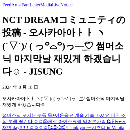
Feed
Artist
Fan Letter
Media
Live
Notice
NCT DREAMコミュニティの
投稿 - 오사카아아ㅏㅏ ヽ
(´▽`)/ ( っ꒪⌓꒪)っ—̳͟͞͞♡ 썸머소
닉 마지막날 재밌게 하겠습니
다☺️ - JISUNG
2024 年 8 月 18 日
오사카아아ㅏㅏ ヽ(´▽`)/ ( っ꒪⌓꒪)っ—̳͟͞͞♡ 썸머소닉 마지막날
재밌게 하겠습니다☺️
섬머소닉 오시는 분들 물+이온음료 계속 계속 마셔요 더위 조
심 초큼 떨린다 ☺️☺️😱
제로 아이스크림 먹어본사람 🙋🏻
👀👀
재민 day!!!!!! ☺️☺️☺️☺️
🥰
😁😁😁Thank you~~시즈니 in Manila