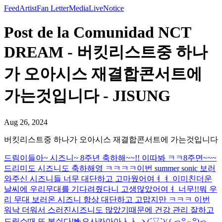
Feed
Artist
Fan Letter
Media
Live
Notice
Post de la Comunidad NCT
DREAM - 버킷리스트중 하나
가 오아시스 재결합콘서트에
가는것입니다 - JISUNG
Aug 26, 2024
버킷리스트중 하나가 오아시스 재결합콘서트에 가는것입니다
드림이들아~ 시즈니~ 8주년 축하해~~!! 이따봐 ㅋㅋ
8주면~~~
드리미도 시즈니도 축하해영 ㅋㅋㅋㅋ
이번 summer sonic 보러
와주신 시즈니들 너무 대단하고 고마웠어여ㅕㅕ 이미친더운
날씨에 우리무대를 기다려줬다니 고생많았어여ㅕ 너무!!뭐 우
리 무대 보러온 시즈니 항상 대단하고 고맙지만 ㅋㅋㅋ 이번
워낙 더워서 스러진시즈니도 많았기때문에 건강 관리 잘하고
드림쇼때 또 봅싀다!🤟
오사카아아ㅏㅏ ヽ(´▽`)/ ( っ꒪⌓꒪)っ