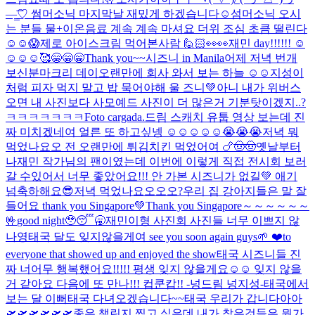
—̳͟͞͞♡ 썸머소닉 마지막날 재밌게 하겠습니다☺️
섬머소닉 오시
는 분들 물+이온음료 계속 계속 마셔요 더위 조심 초큼 떨린다
☺️☺️😱
제로 아이스크림 먹어본사람 🙋🏻
👀👀
재민 day!!!!!! ☺️
☺️☺️☺️
🥰
😁😁😁Thank you~~시즈니 in Manila
어제 저녁 번개
보신분
마크리 데이
오랜만에 회사 와서 보는 하늘 ☺️☺️
지성이
처럼 피자 먹지 말고 밥 묵어야해 울 즈니💚
아니 내가 위버스
오면 내 사진보다 사모예드 사진이 더 많은거 기분탓이겠지..?
ㅋㅋㅋㅋㅋㅋㅋ
Foto cargada.
드림 스캐치 유툽 영상 보는데 진
짜 미치겠네여 얼른 또 하고싶넹 ☺️☺️☺️☺️☺️😭😭😭
저녁 뭐
먹었나요오 전 오랜만에 튀김치킨 먹었어여 🍗🤠🤠
옛날부터
나재민 작가님의 팬이였는데 이번에 이렇게 직접 전시회 보러
갈 수있어서 너무 좋았어요!!! 안 가본 시즈니가 없길💚 애기
넘축하해요😎
저녁 먹었나요오오오?
우리 집 강아지들은 말 잘
들어요 thank you Singapore💚
Thank you Singapore～～～～～～
🤟
good night🥹😴🥱
재민이형 사진회 사진들 너무 이쁘지 않
나영
태국 달도 잊지않을게여 see you soon again guys🌱 ❤️to
everyone that showed up and enjoyed the show
태국 시즈니들 진
짜 너어무 행복했어요!!!!! 평생 잊지 않을게요☺️☺️ 잊지 않을
거 같아요 다음에 또 만나!!! 컵쿤캅!! -넝드림 넝지성-
태국에서
보는 달 이뻐
태국 다녀오겠습니다~~
태국 우리가 갑니다아아
🛫🛫🛫🛫🛫🛫
좋은 챌린지 찍고 싶은데 내가 찾은것들은 뭔가