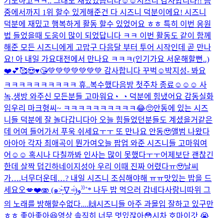
기도하고ㅋㅋ.. 그래도 재밌었습니다☺️☺️
시즈니 감사합니다!! 음
중에서까지 1위 할수 있게해준건 다 시즈니 덕분이에요! 시즈니
덕분에 재밌고 행복하게 활동 할수 있었어요 ㅎㅎ 특히 이번 응원
법 들었을때 도움이 많이 되었답니다 ㅋㅋ 이번 활동도 같이 함께
해준 모든 시즈니에게 고맙구 다음달 부터 투어 시작인데 곧 만나
요! 아 내일 가요대전에서 만나요 ㅋㅋㅋ(인기가요 서운해할뻔..)
❤️💕🥰😍♥️😘💚💚💚💚💚💚💚 감사합니다 꾸벅☺️
박지성- 봐요
ㅋㅋㅋㅋㅋㅋㅋㅋㅋㅋ 휴..복수했다
음방 첫주차 종료☺️☺️☺️ 사
녹,생방 와주신 모든분들 고마워요◔_◔ 덕분에 힘냈어요 감동실화
임
우리 마크형씨~ ㅋㅋㅋㅋㅋㅋㅋㅋㅋㅋ😂🥺
안동에 있는 시즈
니들 덕분에 잘 놀다갑니다아 오늘 힘들었던분들도 계셨을거같은
데 어여 들어가서 푸욱 쉬세요ㅜㅜ 또 만나요 안동🥹
앨범 나왔다
아아아 각자 최애곡이 뭔가여
오늘 팝업 와준 시즈니들 고마워여
어☺️☺️ 혹시나 다칠까봐 인사는 많이 못했다ㅜㅜ
어제보단 괜찮긴
한데 살짝 덥긴하네이
지성아 우리 이때 진짜 어렸다ㅠ🥹
날씨
가….너무더운데…? 내일 시즈니 조심해야해 ㅠㅠ
맛있는 밥을 드
세요오💋❤️🫨 (๑˃̶͈̀∇˂̶͈́)و⁾⁾˚* 나두 밥 먹으러 갑네다
사랑니따위 그
의 노래를 방해할수없다....🙌
시즈니들 아주 과몰입 잘하고 있구만
ㅎㅎ 좋아좋아😆
영상 솔직히 너무 멋있잖아😳
시차 호마이갓 😭