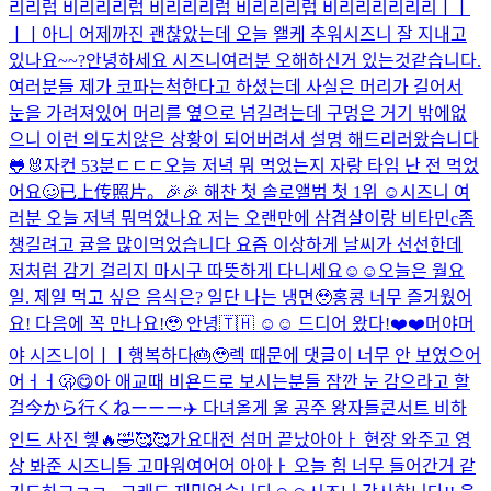
리리럽 비리리리럽 비리리리럽 비리리리럽 비리리리리리리ㅣㅣ
ㅣㅣ
아니 어제까진 괜찮았는데 오늘 왤케 추워
시즈니 잘 지내고
있나요~~?
안녕하세요 시즈니여러분 오해하신거 있는것같습니다.
여러분들 제가 코파는척한다고 하셨는데 사실은 머리가 길어서
눈을 가려져있어 머리를 옆으로 넘길려는데 구멍은 거기 밖에없
으니 이런 의도치않은 상황이 되어버려서 설명 해드리러왔습니다
🐸🐰
자컨 53분ㄷㄷㄷ
오늘 저녁 뭐 먹었는지 자랑 타임 난 전 먹었
어요🥴
已上传照片。
🎉🎉 해찬 첫 솔로앨범 첫 1위 ☺️
시즈니 여
러분 오늘 저녁 뭐먹었나요 저는 오랜만에 삼겹살이랑 비타민c좀
챙길려고 귤을 많이먹었습니다 요즘 이상하게 날씨가 선선한데
저처럼 감기 걸리지 마시구 따뜻하게 다니세요☺️☺️
오늘은 월요
일. 제일 먹고 싶은 음식은? 일단 나는 냉면🥹
홍콩 너무 즐거웠어
요! 다음에 꼭 만나요!🥹 안녕
🇹🇭 ☺️☺️ 드디어 왔다!❤️❤️
머야머
야 시즈니이ㅣㅣ
행복하다🎂🥹
렉 때문에 댓글이 너무 안 보였으어
어ㅓㅓ
🫢😋
아 애교때 비욘드로 보시는분들 잠깐 눈 감으라고 할
걸
今から行くねーーー✈️ 다녀올게 울 공주 왕자들
콘서트 비하
인드 사진 헿🔥
🤣🥰🥰
가요대전 섬머 끝났아아ㅏ 현장 와주고 영
상 봐준 시즈니들 고마워여어어 아아ㅏ 오늘 힘 너무 들어간거 같