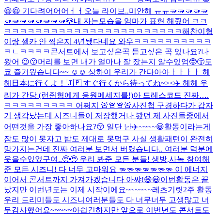
😆😆 기다려어어어ㅓㅓ
오늘 라이브..미안해 ㅠㅠ
🫳🫳🫳🫳🫳
🫳🫳🫳🫳🫳🫳🫳🫳🐶
내 자는모습을 엄마가 표현 해줬어 ㅋㅋ
ㅋㅋㅋㅋㅋㅋㅋㅋㅋㅋㅋㅋㅋㅋㅋㅋㅋㅋㅋㅋㅋㅋㅋ
해찬이형
이랑 셀카 안 찍은지 4년됐다네요 와우ㅋㅋㅋㅋㅋㅋㅋㅋㅋㅋ
ㅋㄴㅋㅋㅋㅋ
콘서트에서 보고싶은곡 듣고싶은 곡 있나요?
나
왔어 😉😗
머리를 보면 내가 얼마나 잘 잤는지 알수있엄🤓😚
도
쿄 즐거웠습니다~~ ☺️☺️ 상하이 우리가 간다아아ㅏㅏㅏㅏ 헤
헤
日本に行くよ！🇯🇵 すぐ行くから待ってね~><
✈️ 헤헤 우
리가 간당 (런쥔형에게 응원메세지를!)
아 드레스코드 진짜….
ㅋㅋㅋㅋㅋㅋㅋㅋㅋ 어쩌지 🚨🚨🚨🚨
사진첩 구경하다가 갑자
기 생각났는데 시즈니들이 저장했거나 봤던 제 사진들중에서
어떤것을 가장 좋아하나요?😚 일단 난
✈️~~~~😀
활동이라는게
잠도 많이 못자고 밥도 제대로 못먹구 사실 생활패턴이 완전히
망가지는건데 진짜 여러분 보면서 버텼습니다.. 여러분 덕분에
웃을수있었구여..🥺🥹 우리 봐준 모든 분들! 생방,사녹 참여해
준 모든 시즈니! 다 너무 고마워요 🫳🫳🫳🫳🫳🫳🫳 이 에너지
이어서 콘서트까지 가져가겠습니다 아쌰!😆😃
이번활동은 끝
났지만 이번년도는 이제 시작이에요~~~~~~레츠기릿
2주 활동
우리 드리미들도 시즈니여러분들도 다 너무너무 고생많고 너
무감사했어요~~~~~아쉽긴하지만 앞으로 이번년도 콘서트도