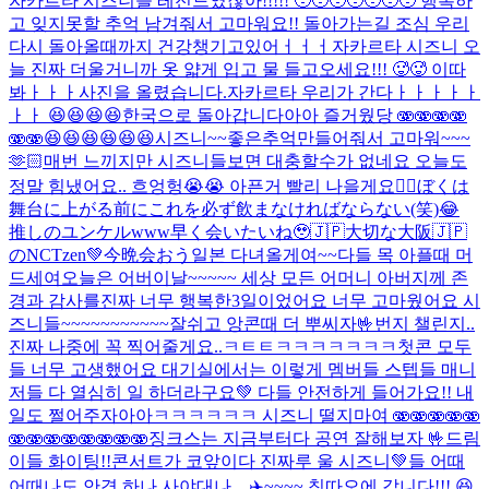
자카르타 시즈니들 레전드였잖아!!!!! 🥹🥹🥹🥹🥹🥹🥹 행복하
고 잊지못할 추억 남겨줘서 고마워요!! 돌아가는길 조심 우리
다시 돌아올때까지 건강챙기고있어ㅓㅓㅓ
자카르타 시즈니 오
늘 진짜 더울거니까 옷 얇게 입고 물 들고오세요!!! 🥵🥵 이따
봐ㅏㅏㅏ
사진을 올렸습니다.
자카르타 우리가 간다ㅏㅏㅏㅏㅏ
ㅏㅏ 😆😆😆😆
한국으로 돌아갑니다아아 즐거웠당 🫨🫨🫨🫨
🫨🫨😆😆😆😆😆😆
시즈니~~좋은추억만들어줘서 고마워~~~
🫶🏻
매번 느끼지만 시즈니들보면 대충할수가 없네요 오늘도
정말 힘냈어요.. 흐엉헝😭😭 아픈거 빨리 나을게요🙂‍↕️
ぼくは
舞台に上がる前にこれを必ず飲まなければならない(笑)😂
推しのユンケルwww
早く会いたいね🥹🇯🇵
大切な大阪🇯🇵
のNCTzen💚今晩会おう
일본 다녀올게여~~
다들 목 아플때 머
드세여
오늘은 어버이날~~~~~ 세상 모든 어머니 아버지께 존
경과 감사를
진짜 너무 행복한3일이었어요 너무 고마웠어요 시
즈니들~~~~~~~~~~~잘쉬고 앙콘때 더 뿌씨자🤟
번지 챌린지..
진짜 나중에 꼭 찍어줄게요..ㅋㅌㅌㅋㅋㅋㅋㅋㅋㅋ
첫콘 모두
들 너무 고생했어요 대기실에서는 이렇게 멤버들 스텝들 매니
저들 다 열심히 일 하더라구요💚 다들 안전하게 들어가요!! 내
일도 쩔어주자아아
ㅋㅋㅋㅋㅋㅋ 시즈니 떨지마여 🫨🫨🫨🫨🫨
🫨🫨🫨🫨🫨🫨🫨🫨
징크스는 지금부터다 공연 잘해보자 🤟
드림
이들 화이팅!!
콘서트가 코앞이다 진짜루 울 시즈니💚들 어때
어때
나도 안경 하나 사야대나…
✈️~~~~ 칭따오에 갑니다!!! 😆