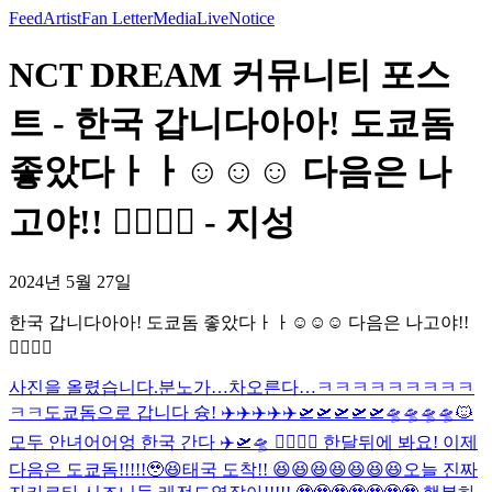
Feed
Artist
Fan Letter
Media
Live
Notice
NCT DREAM 커뮤니티 포스
트 - 한국 갑니다아아! 도쿄돔
좋았다ㅏㅏ☺️☺️☺️ 다음은 나
고야!! 🙂‍↕️🙂‍↕️ - 지성
2024년 5월 27일
한국 갑니다아아! 도쿄돔 좋았다ㅏㅏ☺️☺️☺️ 다음은 나고야!!
🙂‍↕️🙂‍↕️
사진을 올렸습니다.
분노가…차오른다…
ㅋㅋㅋㅋㅋㅋㅋㅋㅋ
ㅋㅋ
도쿄돔으로 갑니다 슝! ✈️✈️✈️✈️✈️🛫🛫🛫🛫🛫🛸🛸🛸🛸
🐱
모두 안녀어어엉 한국 간다 ✈️🛫🛸 🙂‍↕️🙂‍↕️ 한달뒤에 봐요! 이제
다음은 도쿄돔!!!!!🥹😆
태국 도착!! 😆😆😆😆😆😆😆
오늘 진짜