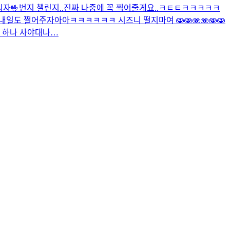
씨자🤟
번지 챌린지..진짜 나중에 꼭 찍어줄게요..ㅋㅌㅌㅋㅋㅋㅋㅋ
! 내일도 쩔어주자아아
ㅋㅋㅋㅋㅋㅋ 시즈니 떨지마여 🫨🫨🫨🫨🫨🫨
 하나 사야대나…