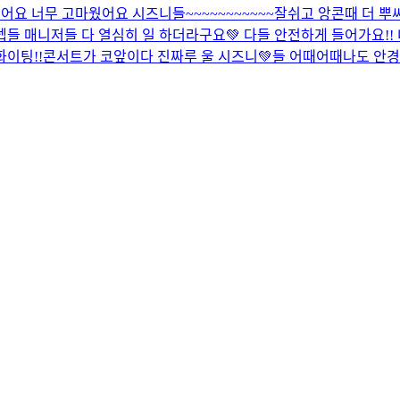
어요 너무 고마웠어요 시즈니들~~~~~~~~~~~잘쉬고 앙콘때 더 뿌
들 매니저들 다 열심히 일 하더라구요💚 다들 안전하게 들어가요!
화이팅!!
콘서트가 코앞이다 진짜루 울 시즈니💚들 어때어때
나도 안경