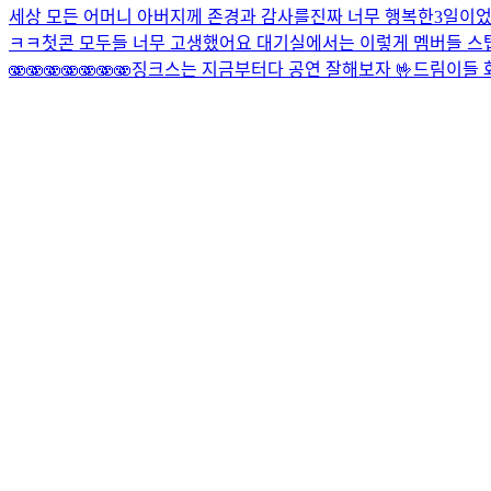
세상 모든 어머니 아버지께 존경과 감사를
진짜 너무 행복한3일이었
ㅋㅋ
첫콘 모두들 너무 고생했어요 대기실에서는 이렇게 멤버들 스텝
🫨🫨🫨🫨🫨🫨🫨
징크스는 지금부터다 공연 잘해보자 🤟
드림이들 