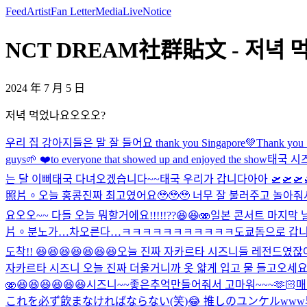
Feed
Artist
Fan Letter
Media
Live
Notice
NCT DREAM社群貼文 - 저녁 먹
2024 年 7 月 5 日
저녁 먹었나요오오오?
우리 집 강아지들은 말 잘 들어요 thank you Singapore💚
Thank yo
guys🌱 ❤️to everyone that showed up and enjoyed the show
태국 시즈
는 달 이뻐
태국 다녀오겠습니다~~
태국 우리가 갑니다아아 🛫🛫🛫
照片。
오늘 홍콩진짜 최고였어요🥹🥹🥹 너무 잘 불러주고 놀아줘서 엄청
요오오~~ 다들 오늘 뭐할거에요!!!!!??😆😆🫨
일본 콘서트 마지막 날!
片。
분노가…차오른다…
ㅋㅋㅋㅋㅋㅋㅋㅋㅋㅋㅋ
도쿄돔으로 갑니다 슝
도착!! 😆😆😆😆😆😆😆
오늘 진짜 자카르타 시즈니들 레전드였잖아!
자카르타 시즈니 오늘 진짜 더울거니까 옷 얇게 입고 물 들고오세요!!
🫨😆😆😆😆😆😆
시즈니~~좋은추억만들어줘서 고마워~~~
🫶🏻
매
これを必ず飲まなければならない(笑)😂 推しのユンケルwww