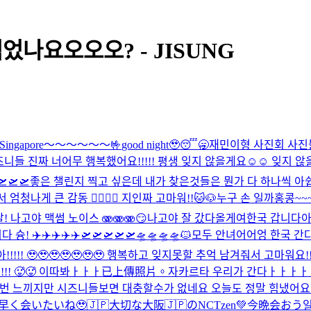
었나요오오오? - JISUNG
u Singapore～～～～～～🤟
good night🥹😴🥱
재민이형 사진회 사진
니들 진짜 너어무 행복했어요!!!!! 평생 잊지 않을게요☺️☺️ 잊지 않을
🛫🛫
좋은 챌린지 찍고 싶은데 내가 찾은것들은 뭔가 다 하나씩 아쉽
나게 큰 감동 🙂‍↕️🙂‍↕️ 지인짜 고마워!!
🐱🐶
누구 손 일까
홍콩~~~
 나고야 맥썸 노이스 🫨🫨🫨
😏
나고야 잘 갔다올게여
한국 갑니다아아!
! ✈️✈️✈️✈️✈️🛫🛫🛫🛫🛫🛸🛸🛸🛸
🐱
모두 안녀어어엉 한국 간다 ✈️
!!!! 🥹🥹🥹🥹🥹🥹🥹 행복하고 잊지못할 추억 남겨줘서 고
! 🥵🥵 이따봐ㅏㅏㅏ
已上傳照片。
자카르타 우리가 간다ㅏㅏㅏㅏㅏㅏ
번 느끼지만 시즈니들보면 대충할수가 없네요 오늘도 정말 힘냈어요.. 흐
早く会いたいね🥹🇯🇵
大切な大阪🇯🇵のNCTzen💚今晩会おう