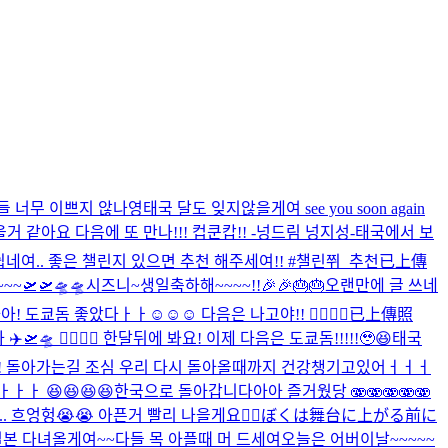
들 너무 이쁘지 않나영
태국 달도 잊지않을게여 see you soon again
거 같아요 다음에 또 만나!!! 컵쿤캅!! -넝드림 넝지성-
태국에서 보
네여.. 좋은 챌린지 있으면 추천 해주세여!! #챌린쮜_추천
已上傳
~~🛫🛫🛸🛸
시즈니~생일축하해~~~~!!🎉🎉🎂🎂
오랜만에 글 쓰네
 도쿄돔 좋았다ㅏㅏ☺️☺️☺️ 다음은 나고야!! 🙂‍↕️🙂‍↕️
已上傳照
🛸 🙂‍↕️🙂‍↕️ 한달뒤에 봐요! 이제 다음은 도쿄돔!!!!!🥹😆
태국
마워요!! 돌아가는길 조심 우리 다시 돌아올때까지 건강챙기고있어ㅓㅓㅓ
ㅏ 😆😆😆😆
한국으로 돌아갑니다아아 즐거웠당 🫨🫨🫨🫨🫨
엉헝😭😭 아픈거 빨리 나을게요🙂‍↕️
ぼくは舞台に上がる前に
일본 다녀올게여~~
다들 목 아플때 머 드세여
오늘은 어버이날~~~~~