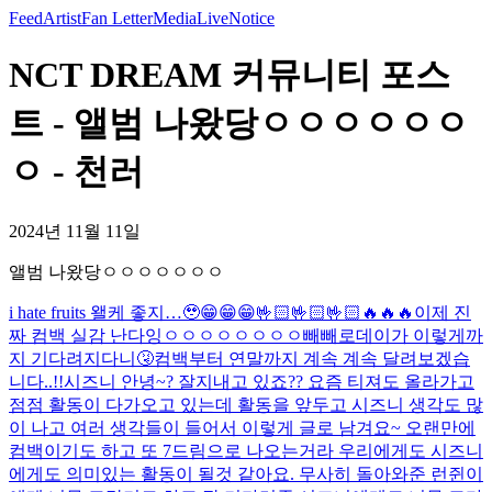
Feed
Artist
Fan Letter
Media
Live
Notice
NCT DREAM 커뮤니티 포스
트 - 앨범 나왔당ㅇㅇㅇㅇㅇㅇ
ㅇ - 천러
2024년 11월 11일
앨범 나왔당ㅇㅇㅇㅇㅇㅇㅇ
i hate fruits 왤케 좋지…🥹
😁😁😁🤟🏻🤟🏻🤟🏻🔥🔥🔥
이제 진
짜 컴백 실감 난다잉ㅇㅇㅇㅇㅇㅇㅇㅇ
빼빼로데이가 이렇게까
지 기다려지다니🤧
컴백부터 연말까지 계속 계속 달려보겠습
니다..!!
시즈니 안녕~? 잘지내고 있죠?? 요즘 티져도 올라가고
점점 활동이 다가오고 있는데 활동을 앞두고 시즈니 생각도 많
이 나고 여러 생각들이 들어서 이렇게 글로 남겨요~ 오랜만에
컴백이기도 하고 또 7드림으로 나오는거라 우리에게도 시즈니
에게도 의미있는 활동이 될것 같아요. 무사히 돌아와준 런쥔이