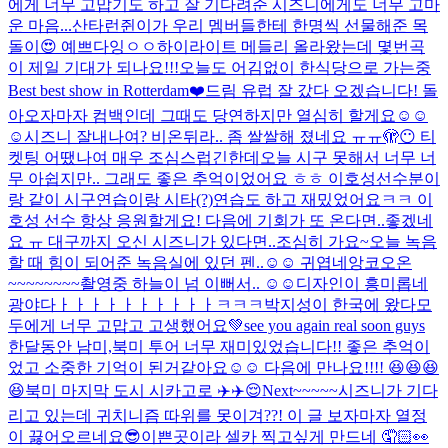
에게 너무 고맙기도 하고 잘 기다려준 시즈니에게도 너무 고마
운 마음...
산타런쥔이가 우리 멤버들한테 한명씩 선물해준 목
돌이😍 예쁘다잉ㅇㅇ
하이라이트 메들리 올라왔는데 몇번곡
이 제일 기대가 되나요!!!
오늘도 어김없이 한식당으로 가는중
Best best show in Rotterdam❤️
드림 유럽 잘 갔다 오겠습니다! 돌
아오자마자 컴백인데 그때도 당연하지만 열심히 할게요☺️☺️
☺️
시즈니 잘내나여? 비온뒤라.. 좀 쌀쌀해 졌네요 ㅠㅠ
🫣😶 티
켓팅 어땠나여 매우 조심스럽긴한데
오늘 시구 못해서 너무 너
무 아쉽지만.. 그래도 좋은 추억이었어요 ㅎㅎ 이호성선수분이
랑 같이 시구연습이랑 시타(?)연습도 하고 재밌었어요ㅋㅋ 이
호성 선수 항상 응원할게요! 다음에 기회가 또 온다면..좋겠네
요 ㅠ 대구까지 오신 시즈니가 있다면..조심히 가요~
오늘 녹음
할 때 힘이 되어준 녹음실에 있던 펜..☺️☺️ 귀엽네
앙코오온
~~~~~~~~
촬영중 하늘이 넘 이뻐서.. ☺️☺️
디자인이 흥미롭네
광야다ㅏㅏㅏㅏㅏㅏㅏㅏㅏㅏㅋㅋㅋ
박지성이 한국에 왔다
모
두에게 너무 고맙고 고생했어요💚see you again real soon guys
한달동안 남미,북미 투어 너무 재미있었습니다!! 좋은 추억이
었고 소중한 기억이 된거같아요☺️☺️ 다음에 만나요!!!! 😆😆😆
😆
북미 마지막 도시 시카고로 ✈️✈️😌
Next~~~~~
시즈니가 기다
리고 있는데 귀치니즘 따위를 못이겨??! 이 글 보자마자 열정
이 끓어오르네요
😎
이쁜곳이라 셀카 찍고싶게 만드네 🤦🏻👀