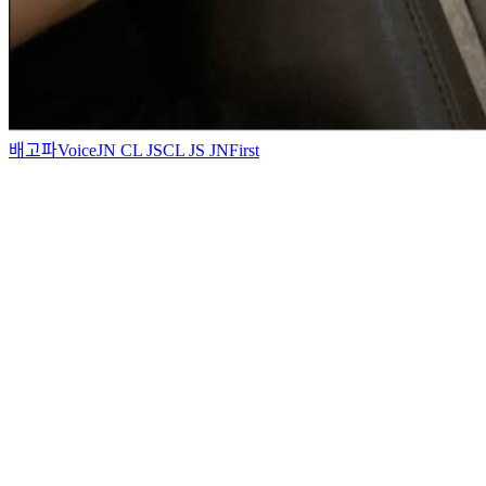
배고파
Voice
JN CL JS
CL JS JN
First