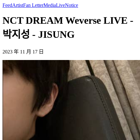
Feed
Artist
Fan Letter
Media
Live
Notice
NCT DREAM Weverse LIVE -
박지성 - JISUNG
2023 年 11 月 17 日