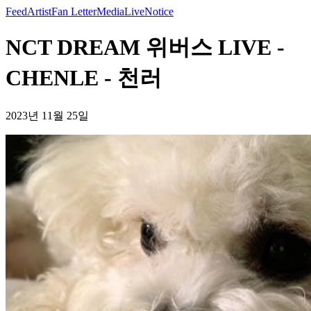
Feed
Artist
Fan Letter
Media
Live
Notice
NCT DREAM 위버스 LIVE -
CHENLE - 천러
2023년 11월 25일