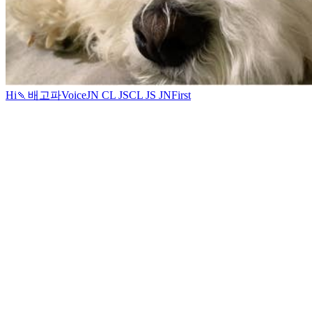
Hi
🍡
배고파
Voice
JN CL JS
CL JS JN
First