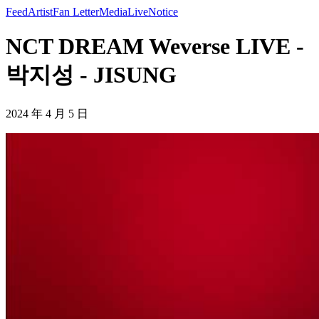
Feed
Artist
Fan Letter
Media
Live
Notice
NCT DREAM Weverse LIVE -
박지성 - JISUNG
2024 年 4 月 5 日