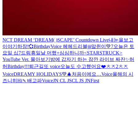
NCT DREAM ‘DREAM( )SCAPE’ Countdown Live
내눈을보고
이야기하장!💞
Birthday
Voice 헤헤
드리블jjj
맠쥔이💚
7
오늘은 토
요일 십7드림
휴일날 머했+심심하니까
<STARSTRUCK>
YouTube Ver. 몰아보기
밤에 갑자기 하는 잠깐 라이브 짜잔✨
허
허
Birthday!!!
퇴근길
또 voice
오늘도 수고했어요❤️
ㅊㅈ2
ㅊㅈ
Voice
DREAMY HOLIDAYS💚🎄
처음이에요…
Voice
올해의 시
즈니
히
Hi
🍡
배고파
Voice
JN CL JS
CL JS JN
First