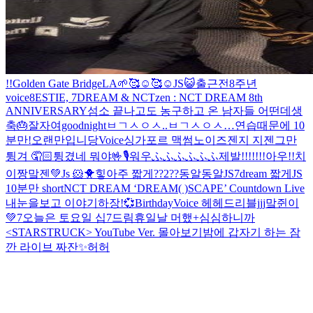
!!
Golden Gate Bridge
LA🌱
🥰☺️🥰☺️
JS😺
출근전
8주년
voice
8ESTIE, 7DREAM & NCTzen : NCT DREAM 8th
ANNIVERSARY
섬소 끝나고도 농구하고 온 남자들 어떤데
생
축🎂
잘자여goodnight
ㅂㄱㅅㅇㅅ..
ㅂㄱㅅㅇㅅ…
연습때문에 10
분만!
오랜만입니당
Voice
싱가포르 맥썸노이즈
젠지 지젠
그만
튕겨 🤦🏻
튕겼네 뭐야
🤟
🎙️
워우
ふふふ
ふふふ
제발!!!!!!!
아우!!
치
이짱
맠젠💚
Js 🐹🐥
힣
아주 짧게
??2
??
동알동알
JS
7dream 짧게
JS
10분만 short
NCT DREAM ‘DREAM( )SCAPE’ Countdown Live
내눈을보고 이야기하장!💞
Birthday
Voice 헤헤
드리블jjj
맠쥔이
💚
7
오늘은 토요일 십7드림
휴일날 머했+심심하니까
<STARSTRUCK> YouTube Ver. 몰아보기
밤에 갑자기 하는 잠
깐 라이브 짜잔✨
허허