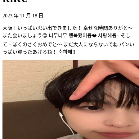
2023 年 11 月 18 日
大阪！いっぱい思い出できました！ 幸せな時間ありがと〜
また会いましょう😊 너무너무 행복했어용❤️ 사랑해용~ そし
て、ぼくのさくおめでと〜 まだ大人にならないでね パンい
っぱい買ったあげるね！ 축하해!!