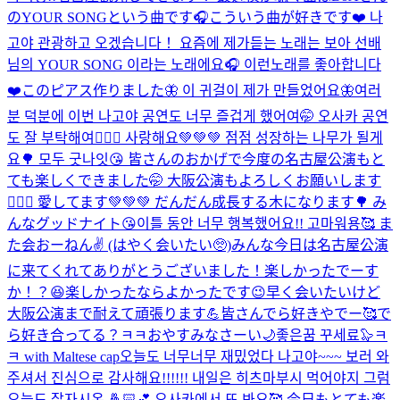
のYOUR SONGという曲です🎧こういう曲が好きです❤️ 나
고야 관광하고 오겠습니다！ 요즘에 제가듣는 노래는 보아 선배
님의 YOUR SONG 이라는 노래에요🎧 이런노래를 좋아합니다
❤️
このピアス作りました🦋 이 귀걸이 제가 만들었어요🦋
여러
분 덕분에 이번 나고야 공연도 너무 즐겁게 했어여🤭 오사카 공연
도 잘 부탁해여🙇🏻‍♂️ 사랑해요💚💚💚 점점 성장하는 나무가 될게
요🌳 모두 굿나잇😘 皆さんのおかげで今度の名古屋公演もと
ても楽しくできました🤭 大阪公演もよろしくお願いします
🙇🏻‍♂️ 愛してます💚💚💚 だんだん成長する木になります🌳 み
んなグッドナイト😘
이틀 동안 너무 행복했어요!! 고마워용🥰 ま
た会おーねん✌️ (はやく会いたい🥺)
みんな今日は名古屋公演
に来てくれてありがとうございました！楽しかったでーす
か！？😆楽しかったならよかったです😉早く会いたいけど
大阪公演まで耐えて頑張ります💪皆さんでら好きやでー🥰で
ら好き合ってる？ㅋㅋおやすみなさーい🌙좋은꿈 꾸세료🦭ㅋ
ㅋ with Maltese cap
오늘도 너무너무 재밌었다 나고야~~~ 보러 와
주셔서 진심으로 감사해요!!!!!! 내일은 히츠마부시 먹어야지 그럼
오늘도 잘자시온 🤞🏻💕 오사카에서 또 봐요🥰 今日もとても楽