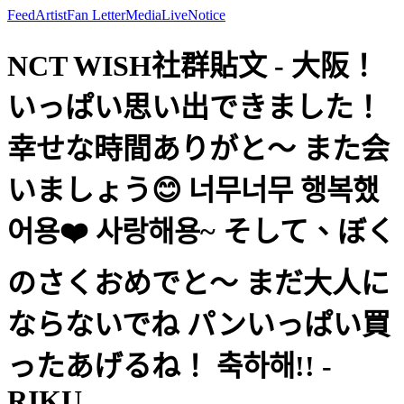
Feed
Artist
Fan Letter
Media
Live
Notice
NCT WISH社群貼文 - 大阪！
いっぱい思い出できました！
幸せな時間ありがと〜 また会
いましょう😊 너무너무 행복했
어용❤️ 사랑해용~ そして、ぼく
のさくおめでと〜 まだ大人に
ならないでね パンいっぱい買
ったあげるね！ 축하해!! -
RIKU