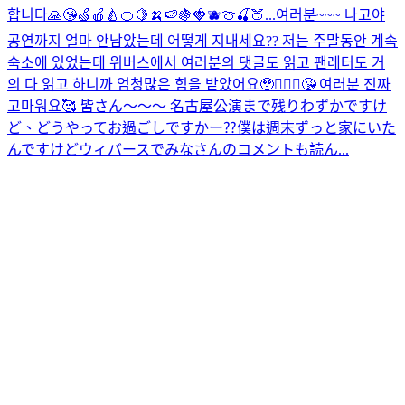
합니다🙏😘🍏🍎🍐🍊🍋🍌🍉🍇🍓🫐🍈🍒🍑...
여러분~~~ 나고야
공연까지 얼마 안남았는데 어떻게 지내세요?? 저는 주말동안 계속
숙소에 있었는데 위버스에서 여러분의 댓글도 읽고 팬레터도 거
의 다 읽고 하니까 엄청많은 힘을 받았어요🥹🙇🏻‍♂️😘 여러분 진짜
고마워요🥰 皆さん〜〜〜 名古屋公演まで残りわずかですけ
ど、どうやってお過ごしですかー⁇僕は週末ずっと家にいた
んですけどウィバースでみなさんのコメントも読ん...