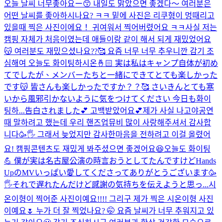
오늘 날씨 너무좋아요ー😙 내일도 맑았으면 좋겠다〜 여러분은
어떤 날씨를 좋아하시나요? ㅋㅋ 밑에 사진은 리쿠형이 멍때리고
있을때 찍은 사진이에요！ 귀여워서 찍어버렸어요 ㅋㅋ
사실 저는
캠핑 자체가 처음이였는데 애들이랑 같이 해서 되게 재밌었어요
😽 여러분도 재밌으셨나요??🥰 요즘 너무 너무 추우니깐 감기 조
심해여 오늘도 화이팅하시온🤞🏻 実は私はキャンプ自体が初め
てでしたが、メンバーたちと一緒にできてとても楽しかった
です😽 皆さんも楽しかったですか？？🥰 さいきんとても寒
いから風邪引かないように気をつけてください 今日も화이
팅하...
告白されました💕 고백받았어요💕
제가 사실 나고야공연
때 말하려고 했는데 우리 핸즈업뮤비 많이 사랑해주셔서 감사합
니다🥳🖐️ 그래서 늦었지만 감사한마음을 전하려고 이걸 올렸어
요! 캠핑콘텐츠도 재밌게 봐주셨으면 좋겠어요😆오늘도 화이팅
💪 僕が実は名古屋公演の時言おうとしてたんですけどHands
UpのMVいっぱい愛してくださってありがとうございます🥳
🖐️それで遅れたんだけど感謝の気持ちを伝えようと思っ...
시
온이형이 찍어준 사진이예요!!!! 그리구 제가 찍은 시온이형 사진
이예요🌷 누가 더 잘 찍었나요? 🤭 요즘 날씨가 너무 추워지고 있