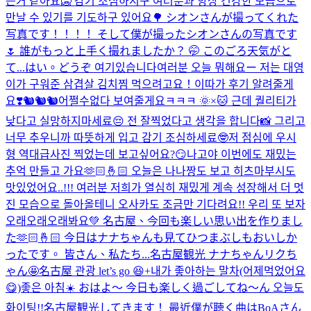
는거 같아요🥶 감기 조심하시구 여러분과 항상 건강한 모습으로
만날 수 있기를 기도하구 있어요🌳 シオンさんが撮ってくれた
写真です！！！！ そして僕が撮ったシオンさんの写真です
🌷 誰がもっと上手く撮れましたか？ 🤭 このごろ天気がと
て...
はい。どうぞ 여기있습니다
여러분 오늘 뭐해요ー 저는 대영
이가 구워준 삼겹살 김치찜 먹으려고요！이따가 후기 알려줄게
요❣️
🐿️🐿️🐿️
어쩔수없다 보여줄게요ㅋㅋㅋ 🌞×🐱 근데 퀄리티가
낮다고 실망하지마세료😔 전 잘찍었다고 생각을 합니다📸 그리고
너무 추우니까 따뜻하게 입고 감기 조심하세료🤓
저 점심에 우시
형 역대급사진 찍었는데 보고싶어요?😏
나고야 이번에도 재밌는
추억 만들고 가요🫶🏻🤞🏻 오늘은 나나짱도 보고 히츠마부시도
맛있었어요..!!! 여러분 저희가 열심히 재밌게 계속 성장해서 더 멋
진 모습으로 돌아올테니 오사카도 조금만 기다려요!! 우리 또 보자
오래오래오래봐요💚 名古屋、今回も楽しい思い出を作りまし
た🫶🏻🤞🏻 今日はナナちゃんも見てひつまぶしもおいしか
ったです。 皆さん、私たち...
名古屋観光 ナナちゃんリクち
ゃん🤩
名古屋 관광 let’s go 😆+내가 좋아하는 말차(어제먹었어요
😋)
좋은 아침☀️ おはよ〜 今日も楽しく過ごしてね〜ん 오늘도
화이팅!!
名古屋観光してきます！ 最近僕が聴く曲はBoAさん