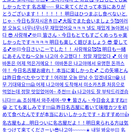
しかったです 名古屋~~~ 見に来てくださって本当にありが
とうございます！！！！！！ 明日はひつまぶし食べないと.
じゃ、今日も잘자시온🤞🏻💕大阪でまた会いましょう🥰
여러
분 오늘도 너무너무너무 재밌었어요ㅋㅋㅋ 낼도 재밌게 놀아봅시
다 😎 사랑해💕🫶🏻 皆さん、今日もとてもすごくめっちゃ楽
しかったですㅋㅋㅋㅋ 明日も楽しく遊びましょう 😎 愛して
る💕🫶🏻
今日さいこーでした！！ 사랑해요🥰🥰 明日も一緒
にあそんでね〜
오늘 나고야 수고했다！ 정말 재밌었다 💕 이 야
바톤은 어제 먹은거예요！ 야바톤은 나고야에서 유명한 돈까스
야！ 今日名古屋お疲れ！ 本当に楽しかった💕 この矢場とん
は昨日食べたやつです！
여러분 오늘 만날 수 있겠네요!!😁 너
무 기대돼요!!!🤗 어제 나고야에 도착해서 미소카츠를 처음으로
먹었는데 정말 맛있었어여~ 추천!!! 👍 나고야도 잘 부탁드리겠습
니다!!! 🙏 조심해서 와주세여~💚🌳 皆さん、今日会えますね!!
😁 とても楽しみです!!!🤗 昨日名古屋に着いて味噌カツを初
めて食べたんですが本当においしかったです。おすすめ!!!👍
名古屋もよ...
明日ついに名古屋だよ！！明日来られる方は気
をつけて来てくださーい😎
나고야~~~~~☀️ 내일 봐요🫶🏻 名