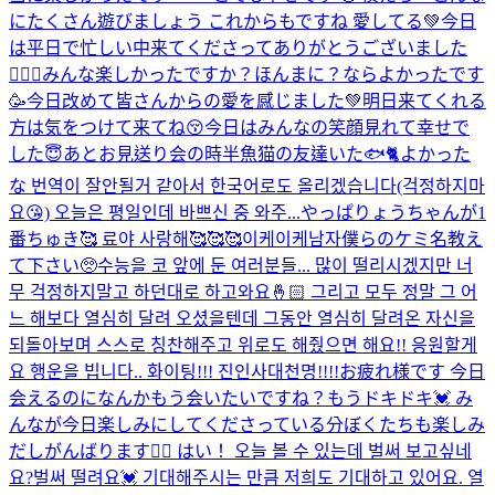
にたくさん遊びましょう これからもですね 愛してる💚
今日
は平日で忙しい中来てくださってありがとうございました
🙇🏻‍♂️みんな楽しかったですか？ほんまに？ならよかったです
🥳今日改めて皆さんからの愛を感じました💚明日来てくれる
方は気をつけて来てね😚今日はみんなの笑顔見れて幸せで
した😇あとお見送り会の時半魚猫の友達いた🐟🐈よかった
な 번역이 잘안될거 같아서 한국어로도 올리겠습니다(걱정하지마
요😘) 오늘은 평일인데 바쁘신 중 와주...
やっぱりょうちゃんが1
番ちゅき🥰 료야 사랑해🥰🥰🥰
이케이케남자
僕らのケミ名教え
て下さい🥺
수능을 코 앞에 둔 여러분들... 많이 떨리시겠지만 너
무 걱정하지말고 하던대로 하고와요🤞🏻 그리고 모두 정말 그 어
느 해보다 열심히 달려 오셨을텐데 그동안 열심히 달려온 자신을
되돌아보며 스스로 칭찬해주고 위로도 해줬으면 해요!! 응원할게
요 행운을 빕니다.. 화이팅!!! 진인사대천명!!!!
お疲れ様です 今日
会えるのになんかもう会いたいですね？もうドキドキ💓 み
んなが今日楽しみにしてくださっている分ぼくたちも楽しみ
だしがんばります❤️‍🔥 はい！ 오늘 볼 수 있는데 벌써 보고싶네
요?벌써 떨려요💓 기대해주시는 만큼 저희도 기대하고 있어요. 열