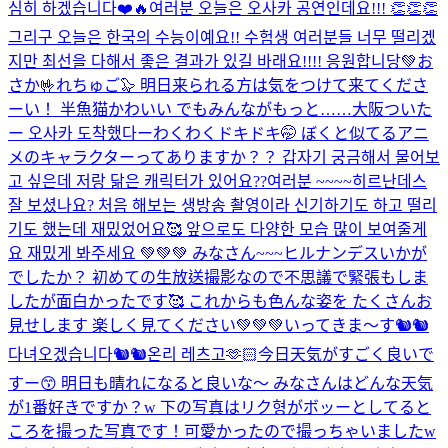
심히 하겠습니다❤️🔥
여러분 오늘은 오사카 공연인데요!!! 👏👏👏
그리구 오늘은 한국의 수능이예요!! 수험생 여러분들 너무 떨리겠
지만 최선을 다해서 좋은 결과가 있길 바래요!!!! 응원합니당💚
お
さか🤟れちゅご🦭 明日来られる方は気をつけて来てくださ
ーい！ 半魚猫かわいい でもみんながもっと……
大阪ついた
ー 오사카 도착했다ー
わくわくドキドキ🤭 ぼくと似てるアニ
メのキャラクターってありますか？？ 갑자기 궁금해서 물어보
고 싶은데 저랑 닮은 캐릭터가 있어요??
여러분 ~~~~히르난데스
잘 보셨나요? 처음 해보는 생방송 촬영이라 신기하기도 하고 떨리
기도 했는데 재밌었어요🥰 앞으로도 다양한 모습 많이 보여줄게
요 재밌게 봐주세요 💚💚💚 みなさん~~~ヒルナンデスいかが
でしたか？ 初めての生放送撮影なので不思議で緊張もしま
したが面白かったです🥰 これからも色んな姿を たくさんお
見せします 楽しく見てください💚💚💚
いってきま〜す🐿🐿
다녀오겠습니다🐿🐿
온리 레츠고🫶🏻
今日天気がすごく良いで
すー😙 明日も晴れになると良いな〜 みなさんはどんな天気
が1番好きですか？w 下の写真はリク형がボッーとしてると
ころを撮った写真です！可愛かったので撮っちゃいましたw