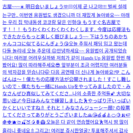
古屋~~~☀️ 明日会いましょう🫶🏻
이제 곧 나고야!!! 벌써 설레
는구만.. 이번엔 응원법도 생겼으니까 더 재밌게 놀아봐요~~ 아래
는 우리 집 막내동생 코코랑 닮은 인형😘 もうすぐ名古屋で
す！！！ もうわくわくわくわくわくします.. 今度は応援法も
できたからもっと楽しく遊びましょう~~ 下はうちのあかち
ゃんココに似てるにんぎょう😘
오늘 추워서 패딩 입고 왔는데
다들 놀리네 오늘 추운데 😐
안녕하세요~~ 응원법이 공개되었습
니다! 여러분 어려우실까봐 저희가 같이 Hands Up 응원법 한번 해
봤어요! 많이 따라해주세요😎 앞부분이 조금 어렵지만 여러분들
의 박자감을 믿습니다🤭 다음 공연때 더 신나게 놀아봐요!💚 こん
ばんは〜！僕たちの応援方法が公開されました！すこし難し
いので、僕たちも一緒にHands Upをやってみましたので、み
なさんぜひ真似してみてくださ...
나의 소중한 추억들🌠 大切な
思い出🌌
今日はみんなで練習しました🕺やっぱり汗いっぱい
かくといいですね🚿 それと！みなさんジューシー顔? の投票
してくださってありがとうございました🙏😘🍏🍎🍐🍊🍋🍌🍉
🍇🍓🫐🍈🍒🍑🥭🍍🥝 오늘은 다 같이 연습했어요🕺역시 땀 많이
흘리니 좋네요🚿그리고! 여러분 쥬시한얼굴? 투표해주셔서 감사