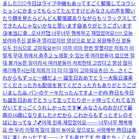
ました🙇🏻‍♂️今日はライブ中継もあってすごく緊張してユウシ
ヒョンにかまってもらってたんですけどみなさんの声を聞い
たり顔を見たらどんどん緊張感ありながらもリラックスして
できたんじゃないかなと思います😆ありがとうございます
😘本当に幸...
오사카🥰 너무너무 행복하고 재밌었어요!!!!! 오늘
보러와주신 분들과 멀리있지만 영상으로 보고 응원해주신 분들
모두 진심으로 고마워요🫶🏻 아까 이미 한번 말했지만 저희가 이
렇게 무대 위에서 춤추고 노래할 수 있는게 여러분들이 없으면 절
대 불가능한 일이라서 여러분들이 저희한테 고맙다고 항상 많이
얘기해주시는데 저희가 더 더 더 많이 고마워요🤞🏻 스...
さくこ
れからもずっと一緒だよー 誕生日おめでとうー
大阪公演来
てくださった方も配信を見てくださった方もありがとうござ
いました🙇 パンのケーキだったんですよー🥐🎂 昨日も今日
も誕生日おめでとうって言ってたりボード持ってくれてる方
がいてすっごくうれしかったです💓 みなさんのおかげで最
高の16歳になりました🎉だから これからもずっとオレのそ
ばにおってな⤴︎💕
어제 진짜 재밌었어요~~~~ 너무너무 행복해
요 🥹 우리 이렇게 많이 많이 놀아요 앞으로도 사랑해💚 昨日は本
当に楽しかったです~~~~ とても幸せです 🥹 僕たち、こんな