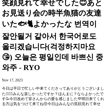
笑顔見れて幸せでした😇あと
お見送り会の時半魚猫の友達
いた🐟🐈よかったな 번역이
잘안될거 같아서 한국어로도
올리겠습니다(걱정하지마요
😘) 오늘은 평일인데 바쁘신 중
와주 - RYO
Nov 17, 2023
今日は平日で忙しい中来てくださってありがとうございまし
た🙇🏻‍♂️みんな楽しかったですか？ほんまに？ならよかったで
す🥳今日改めて皆さんからの愛を感じました💚明日来てくれ
る方は気をつけて来てね😚今日はみんなの笑顔見れて幸せ