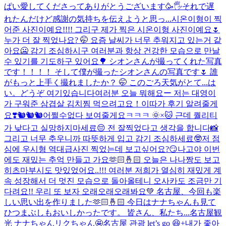
ぱい愛してくださってありがとうございます🥳🖐️それで遅
れたんだけど感謝の気持ちを伝えようと思っ...
시온이형이 찍
어준 사진이예요!!!! 그리구 제가 찍은 시온이형 사진이예요🌷
누가 더 잘 찍었나요? 🤭 요즘 날씨가 너무 추워지고 있는거 같
아요🥶 감기 조심하시구 여러분과 항상 건강한 모습으로 만날
수 있기를 기도하구 있어요🌳 シオンさんが撮ってくれた写真
です！！！！ そして僕が撮ったシオンさんの写真です🌷 誰
がもっと上手く撮れましたか？ 🤭 このごろ天気がとて...
は
い。どうぞ 여기있습니다
여러분 오늘 뭐해요ー 저는 대영이
가 구워준 삼겹살 김치찜 먹으려고요！이따가 후기 알려줄게
요❣️
🐿️🐿️🐿️
어쩔수없다 보여줄게요ㅋㅋㅋ 🌞×🐱 근데 퀄리티
가 낮다고 실망하지마세료😔 전 잘찍었다고 생각을 합니다📸
그리고 너무 추우니까 따뜻하게 입고 감기 조심하세료🤓
저 점
심에 우시형 역대급사진 찍었는데 보고싶어요?😏
나고야 이번
에도 재밌는 추억 만들고 가요🫶🏻🤞🏻 오늘은 나나짱도 보고
히츠마부시도 맛있었어요..!!! 여러분 저희가 열심히 재밌게 계
속 성장해서 더 멋진 모습으로 돌아올테니 오사카도 조금만 기
다려요!! 우리 또 보자 오래오래오래봐요💚 名古屋、今回も楽
しい思い出を作りました🫶🏻🤞🏻 今日はナナちゃんも見て
ひつまぶしもおいしかったです。 皆さん、私たち...
名古屋観
光 ナナちゃんリクちゃん🤩
名古屋 관광 let’s go 😆+내가 좋아