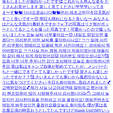
張もしましたが面白かったです🥰 これからも色んな姿を た
くさんお見せします 楽しく見てください💚💚💚
いってき
ま〜す🐿🐿 다녀오겠습니다🐿🐿
온리 레츠고🫶🏻
今日天気が
すごく良いですー😙 明日も晴れになると良いな〜 みなさん
はどんな天気が1番好きですか？w 下の写真はリク형がボッ
ーとしてるところを撮った写真です！可愛かったので撮っち
ゃいましたw 오늘 날씨 너무좋아요ー😙 내일도 맑았으면 좋
겠다〜 여러분은 어떤 날씨를 좋아하시나요? ㅋㅋ 밑에 사진
은 리쿠형이 멍때리고 있을때 찍은 사진이에요！ 귀여워서 찍
어버렸어요 ㅋㅋ
사실 저는 캠핑 자체가 처음이였는데 애들이
랑 같이 해서 되게 재밌었어요😽 여러분도 재밌으셨나요??🥰
요즘 너무 너무 추우니깐 감기 조심해여 오늘도 화이팅하시온
🤞🏻 実は私はキャンプ自体が初めてでしたが、メンバーた
ちと一緒にできてとても楽しかったです😽 皆さんも楽しか
ったですか？？🥰 さいきんとても寒いから風邪引かないよ
うに気をつけてください 今日も화이팅하...
告白されました💕
고백받았어요💕
제가 사실 나고야공연때 말하려고 했는데 우
리 핸즈업뮤비 많이 사랑해주셔서 감사합니다🥳🖐️ 그래서 늦
었지만 감사한마음을 전하려고 이걸 올렸어요! 캠핑콘텐츠도
재밌게 봐주셨으면 좋겠어요😆오늘도 화이팅💪 僕が実は名
古屋公演の時言おうとしてたんですけどHands UpのMVいっ