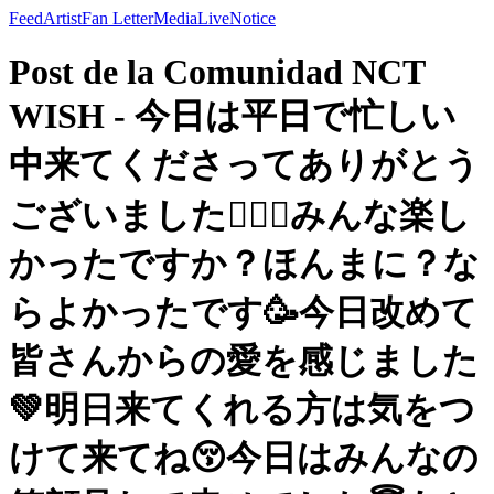
Feed
Artist
Fan Letter
Media
Live
Notice
Post de la Comunidad NCT
WISH - 今日は平日で忙しい
中来てくださってありがとう
ございました🙇🏻‍♂️みんな楽し
かったですか？ほんまに？な
らよかったです🥳今日改めて
皆さんからの愛を感じました
💚明日来てくれる方は気をつ
けて来てね😚今日はみんなの