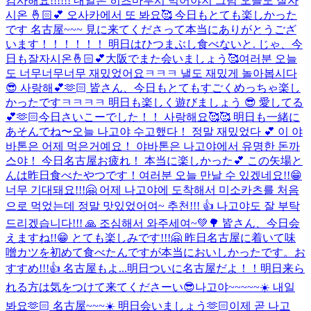
감사해요!!!!!! 내일은 히츠마부시 먹어야지 그럼 오늘도 잘자
시온 🤞🏻💕 오사카에서 또 봐요🥰 今日もとても楽しかった
です 名古屋~~~ 見に来てくださって本当にありがとうござ
います！！！！！！ 明日はひつまぶし食べないと. じゃ、今
日も잘자시온🤞🏻💕大阪でまた会いましょう🥰
여러분 오늘
도 너무너무너무 재밌었어요ㅋㅋㅋ 낼도 재밌게 놀아봅시다
😎 사랑해💕🫶🏻 皆さん、今日もとてもすごくめっちゃ楽し
かったですㅋㅋㅋㅋ 明日も楽しく遊びましょう 😎 愛してる
💕🫶🏻
今日さいこーでした！！ 사랑해요🥰🥰 明日も一緒に
あそんでね〜
오늘 나고야 수고했다！ 정말 재밌었다 💕 이 야
바톤은 어제 먹은거예요！ 야바톤은 나고야에서 유명한 돈까
스야！ 今日名古屋お疲れ！ 本当に楽しかった💕 この矢場と
んは昨日食べたやつです！
여러분 오늘 만날 수 있겠네요!!😁
너무 기대돼요!!!🤗 어제 나고야에 도착해서 미소카츠를 처음
으로 먹었는데 정말 맛있었어여~ 추천!!! 👍 나고야도 잘 부탁
드리겠습니다!!! 🙏 조심해서 와주세여~💚🌳 皆さん、今日会
えますね!!😁 とても楽しみです!!!🤗 昨日名古屋に着いて味
噌カツを初めて食べたんですが本当においしかったです。お
すすめ!!!👍 名古屋もよ...
明日ついに名古屋だよ！！明日来ら
れる方は気をつけて来てくださーい😎
나고야~~~~~☀️ 내일
봐요🫶🏻 名古屋~~~☀️ 明日会いましょう🫶🏻
이제 곧 나고