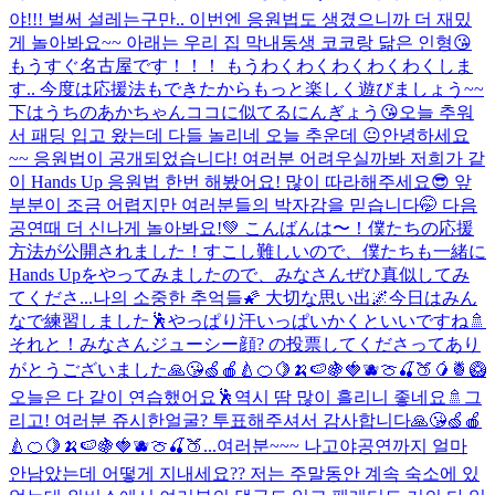
야!!! 벌써 설레는구만.. 이번엔 응원법도 생겼으니까 더 재밌
게 놀아봐요~~ 아래는 우리 집 막내동생 코코랑 닮은 인형😘
もうすぐ名古屋です！！！ もうわくわくわくわくわくしま
す.. 今度は応援法もできたからもっと楽しく遊びましょう~~
下はうちのあかちゃんココに似てるにんぎょう😘
오늘 추워
서 패딩 입고 왔는데 다들 놀리네 오늘 추운데 😐
안녕하세요
~~ 응원법이 공개되었습니다! 여러분 어려우실까봐 저희가 같
이 Hands Up 응원법 한번 해봤어요! 많이 따라해주세요😎 앞
부분이 조금 어렵지만 여러분들의 박자감을 믿습니다🤭 다음
공연때 더 신나게 놀아봐요!💚 こんばんは〜！僕たちの応援
方法が公開されました！すこし難しいので、僕たちも一緒に
Hands Upをやってみましたので、みなさんぜひ真似してみ
てくださ...
나의 소중한 추억들🌠 大切な思い出🌌
今日はみん
なで練習しました🕺やっぱり汗いっぱいかくといいですね🚿
それと！みなさんジューシー顔? の投票してくださってあり
がとうございました🙏😘🍏🍎🍐🍊🍋🍌🍉🍇🍓🫐🍈🍒🍑🥭🍍🥝
오늘은 다 같이 연습했어요🕺역시 땀 많이 흘리니 좋네요🚿그
리고! 여러분 쥬시한얼굴? 투표해주셔서 감사합니다🙏😘🍏🍎
🍐🍊🍋🍌🍉🍇🍓🫐🍈🍒🍑...
여러분~~~ 나고야공연까지 얼마
안남았는데 어떻게 지내세요?? 저는 주말동안 계속 숙소에 있