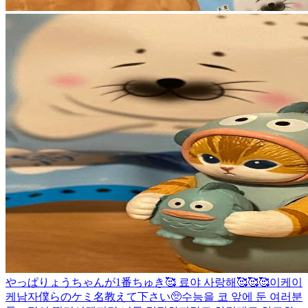
やっぱりょうちゃんが1番ちゅき🥰 료야 사랑해🥰🥰🥰
이케이
케남자
僕らのケミ名教えて下さい🥺
수능을 코 앞에 둔 여러분