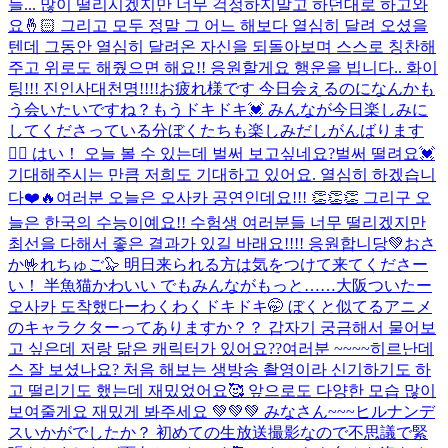
들... 많이 떨리시겠지만 너무 걱정하지말고 하던대로 하고와
요🤞🏻 그리고 모두 정말 그 어느 해보다 열심히 달려 오셨을
텐데 그동안 열심히 달려온 자신을 되돌아보며 스스로 칭찬해
주고 위로도 해줬으면 해요!! 응원할게요 행운을 빕니다.. 화이
팅!!! 진인사대천명!!!!
お疲れ様です 今日会えるのになんかも
う会いたいですね？もうドキドキ💓 みんなが今日楽しみに
してくださっている分ぼくたちも楽しみだしがんばります
❤️‍🔥 はい！ 오늘 볼 수 있는데 벌써 보고싶네요?벌써 떨려요💓
기대해주시는 만큼 저희도 기대하고 있어요. 열심히 하겠습니
다❤️🔥
여러분 오늘은 오사카 공연인데요!!! 👏👏👏 그리구 오
늘은 한국의 수능이예요!! 수험생 여러분들 너무 떨리겠지만
최선을 다해서 좋은 결과가 있길 바래요!!!! 응원합니당💚
おさ
か🤟れちゅご🦭 明日来られる方は気をつけて来てくださー
い！ 半魚猫かわいい でもみんながもっと……
大阪ついたー
오사카 도착했다ー
わくわくドキドキ🤭 ぼくと似てるアニメ
のキャラクターってありますか？？ 갑자기 궁금해서 물어보
고 싶은데 저랑 닮은 캐릭터가 있어요??
여러분 ~~~~히르난데
스 잘 보셨나요? 처음 해보는 생방송 촬영이라 신기하기도 하
고 떨리기도 했는데 재밌었어요🥰 앞으로도 다양한 모습 많이
보여줄게요 재밌게 봐주세요 💚💚💚 みなさん~~~ヒルナンデ
スいかがでしたか？ 初めての生放送撮影なので不思議で緊