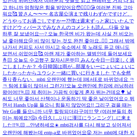
었는데 위버스에서 여러분의 댓글도 읽고 팬레터도 거의 다 읽
고 하니까 엄청많은 힘을 받았어요🥹🙇🏻‍♂️😘 여러분 진짜 고마
워요🥰 皆さん〜〜〜 名古屋公演まで残りわずかですけど、
どうやってお過ごしですかー⁇僕は週末ずっと家にいたんで
すけどウィバースでみなさんのコメントも読ん...
다들 오늘
하루 잘 보냈어요~~? 오늘 한국엔 비가 왔는데 사실 전 비오는
날 좋아해요🫢 비 많이 맞는 것도 완전 좋아요..😶‍🌫️ 그래서 밖에
나가서 커피도 사서 마시고 숙소에서 쭉 노래도 듣고 애니도
보면서 쉬었어요🥰 아랜 제가 좋아하는 앨범인데 들어보세요
🤞🏻 오늘도 수고했구 잘자시온🫶🏻 みんな今日一日楽しく過
ごしましたか？ 今日韓国は雨が...
部屋をいーにょいにょいに
したかったからユウシと一緒に買いに行きました でも全然
香り香らない、
mbti 오랜만에 했는데 I에서E로 바뀌었네요 ㅋ
ㅋ 팀에 E들이 많아서 그런가?
오늘 오랜만에 한강에 러닝하러
왔어여!!🏃🏻 제 취미는 가끔씩 이렇게 혼자 뛰는건데요🌳 날
씨도 너무 좋아서 산책이나 운동하기 딱 좋은 날이었어요☺️ 뛰
면서 Hands Up을 들으니 힘들지 않았어요!! 그리구 걸을 때는
We Go를 들으니까 너무 힐링되더라구여!!! 💚 (여러분들의 취
미는 뭐예요?🤔) 今日久しぶりに漢江にランニングしに来ま
した!!🏃🏻 ...
안녕하세요☀️ mbti검사를 다시 해보고 싶어져서
오랜만에 해봤는데 entp-a로 바뀌었어요😲 저는 mbti에 대한 지