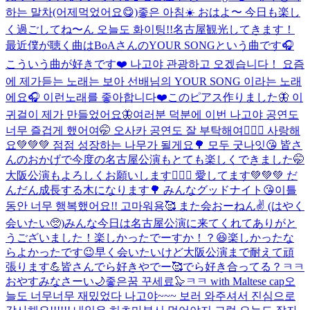
하는 말차(어제먹었어요😋)
좋은 아침☀️ おはよ〜 今日も楽し
く過ごしてね〜ん 오늘도 화이팅!!
名古屋観光してきます！
最近僕が聴く曲はBoAさんのYOUR SONGという曲です🎧
こういう曲が好きです❤️ 나고야 관광하고 오겠습니다！ 요즘
에 제가듣는 노래는 보아 선배님의 YOUR SONG 이라는 노래
에요🎧 이런노래를 좋아합니다❤️
このピアス作りました🦋 이
귀걸이 제가 만들었어요🦋
여러분 덕분에 이번 나고야 공연도
너무 즐겁게 했어여🤭 오사카 공연도 잘 부탁해여🙇🏻‍♂️ 사랑해
요💚💚💚 점점 성장하는 나무가 될게요🌳 모두 굿나잇😘 皆さ
んのおかげで今度の名古屋公演もとても楽しくできました🤭
大阪公演もよろしくお願いします🙇🏻‍♂️ 愛してます💚💚💚 だ
んだん成長する木になります🌳 みんなグッドナイト😘
이틀
동안 너무 행복했어요!! 고마워용🥰 また会おーねん✌️ (はやく
会いたい🥺)
みんな今日は名古屋公演に来てくれてありがと
うございました！楽しかったでーすか！？😆楽しかったな
らよかったです😉早く会いたいけど大阪公演まで耐えて頑
張ります💪皆さんでら好きやでー🥰でら好き合ってる？ㅋㅋ
おやすみなさーい🌙좋은꿈 꾸세료🦭ㅋㅋ with Maltese cap
오
늘도 너무너무 재밌었다 나고야~~~ 보러 와주셔서 진심으로