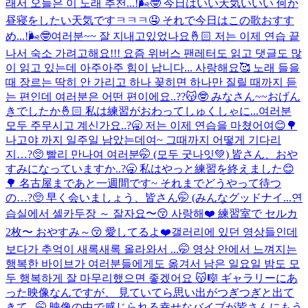
래서 오늘은 이 노래 추천...!🌬️🤓 今日はいい天気いいい 何か
昼寝をしたい天気ですㅋㅋㅋ🤤 それで今日はこの歌おすす
め...!🌬🤓
여러분~~ 잘 지내고있었나요🤞🏻 저는 이제 연습 끝
나서 숙소 가려고해요!!! 요즘 위버스 팬레터도 읽고 댓글도 많
이 읽고 있는데 아주아주 힘이 납니다... 사랑해요🥰 노래 들을
때 장르는 딱히 안 가리고 하나 꽂히면 하나만 질릴 때까지 듣
는 편인데 여러분은 어떤 편이에요..??😽🤓 みなさん~~おげん
きでしたか🤞🏻 私は練習がおわってしゅくしゃに...
여러분
모두 주무시고 계신가요..?🥱 저는 이제 연습을 마쳤어여😊🌳
나고야 까지 일주일 남았는데여~ 그때까지 어떻게 기다리
지…?🥺 빨리 만나여 여러분🤭 (모두 굿나잇💚) 皆さん、おや
すみになっていますか..?🥱 私はやっと練習を終えました😊
🌳 名古屋まであと一週間です~ それまでどうやって待つ
の…?🥺 早く会いましょう、皆さん🤭 (みんなグッドナイ...
연
습실에서 셀카두장 ～ 잘자요〜😚 사랑해❤️ 練習室で セルカ
2枚〜 おやすみ～😚 愛してるよ❤️
갤러리에 있던 영상들인데
보다가 추억이 새록새록 올라와서 ...🤭 영상 안에서 느껴지는
행복한 바이브가 여러분들에게도 옮겨서 남은 일요일 밤도 모
두 행복하게 잘 마무리했으면 좋겠어요 😽🎼 ギャラリーにあ
った映像なんですが、 見ていてら思い出がつぎつぎと出て
きて...🤭 映像の中で感じられる幸せなバイブが皆さんにもう