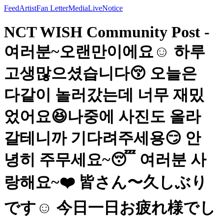
Feed
Artist
Fan Letter
Media
Live
Notice
NCT WISH Community Post -
여러분~오랜만이에요☺️ 하루
고생많으셨습니다😚 오늘은
다같이 놀러갔는데 너무 재밌
었어요😆나중에 사진도 올라
갈테니까 기다려주세용😏 안
녕히 주무세요~😴 여러분 사
랑해요~❤️ 皆さん〜久しぶり
です☺️ 今日一日お疲れ様でし