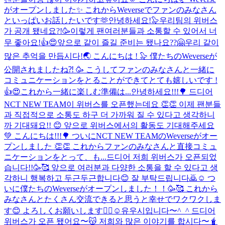
がオープンしました✨ これからWeverseでファンのみなさん
といっぱいお話したいです🫶
안녕하세요!🦭우리팀의 위버스
가 공개 됐네요?!🥳이렇게 팬여러분들과 소통할 수 있어서 너
무 좋아요!👍😍앞으로 같이 즐길 준비는 됐나요??🤗우리 같이
많은 추억을 만듭시다!🌏 こんにちは ! 🦭 僕たちのWeverseが
公開されましたね⁈ 🥳 こうしてファンのみなさんと一緒に
コミュニケーションをとることができてとても嬉しいです !
👍😍これから一緒に楽しむ準備は...
안녕하세요!!!🌳 드디어
NCT NEW TEAM이 위버스를 오픈했는데요 👏👏 이제 팬분들
과 직접적으로 소통도 하구 더 가까워 질 수 있다고 생각하니
까 기대돼요!! 😊 앞으로 위버스에서의 활동도 기대해주세요
💚 こんにちは!!!🌳 ついにNCT NEW TEAMのWeverseがオー
プンしました 👏👏 これからファンのみなさんと直接コミュ
ニケーションをとって、も...
드디어 저희 위버스가 오픈되었
습니다!!🥳🥰 앞으로 여러분과 다양한 소통을 할 수 있다고 생
각하니 행복하고 두근두근합니다😊 잘 부탁드립니다🙇☺️ つ
いに僕たちのWeverseがオープンしました！！🥳🥰 これから
みなさんとたくさん交流できると思うと幸せでワクワクしま
す😊 よろしくお願いします🙇‍♂☺
유우시입니다〜^_^ 드디어
위버스가 오픈 됐어요〜😽 저희와 많은 이야기를 합시다〜🧋