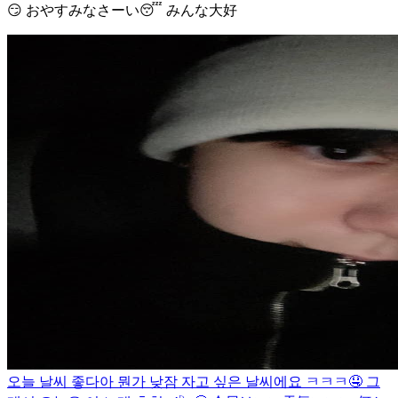
😏 おやすみなさーい😴 みんな大好
오늘 날씨 좋다아 뭔가 낮잠 자고 싶은 날씨에요 ㅋㅋㅋ🤤 그