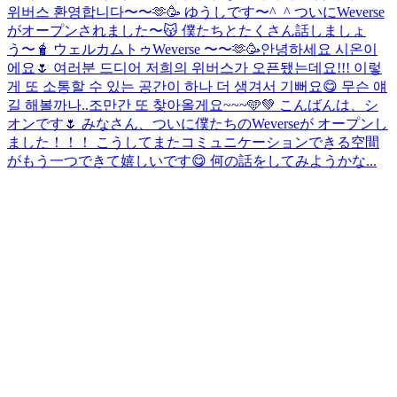
위버스 환영합니다〜〜🫶🥳 ゆうしです〜^_^ ついにWeverse
がオープンされました〜😽 僕たちとたくさん話しましょ
う〜🧋 ウェルカムトゥWeverse 〜〜🫶🥳
안녕하세요 시온이
에요🌷 여러분 드디어 저희의 위버스가 오픈됐는데요!!! 이렇
게 또 소통할 수 있는 공간이 하나 더 생겨서 기뻐요😋 무슨 얘
길 해볼까나..조만간 또 찾아올게요~~~🩵💚 こんばんは、シ
オンです🌷 みなさん、ついに僕たちのWeverseが オープンし
ました！！！ こうしてまたコミュニケーションできる空間
がもう一つできて嬉しいです😋 何の話をしてみようかな...