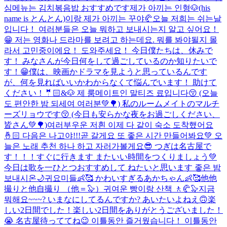
심메뉴는 김치볶음밥 おすすめです
제가 아끼는 인형🐶(his
name is とんとん)이랑 제가 아끼는 꾸야🥐
오늘 저희는 쉬는날
입니다！ 여러분들은 오늘 뭐하고 보내시는지 알고 싶어요！
😁 저는 영화나 드라마를 보려고 하는데요. 뭐를 봐야될지 몰
라서 고민중이에요！ 도와주세요！ 今日僕たちは、休みで
す！ みなさんが今日何をして過ごしているのか知りたいで
す！😁僕は、映画かドラマを見ようと思っているんです
が、何を見ればいいかわからなくて悩んでいます！ 助けて
ください！
🤵🏻&🐶 제 룸메이트인 말티즈 료입니다😚 (오늘
도 편안한 밤 되세여 여러분💚🌳) 私のルームメイトのマルチ
ーズリョウです😚 (今日も安らかな夜をお過ごしください、
皆さん💚🌳)
여러부우운 저흰 이제 다 같이 숙소 도착했어요
🤞🏻 다음은 나고야!!!곧 갈게요 또 좋은 시간 만들어봐요💚 오
늘은 노래 추천 하나 하고 자러가볼게요😎 つぎは名古屋で
す！！！すぐに行きます またいい時間をつくりましょう💚
今日は歌を一ひとつおすすめして ねたいと思います 좋은 밤
보내시온🌙
귀요미들👶🥰 かわいすぎるあかちゃん👶🥰
他他
撮りと他自撮り （他＝🦭）
귀여운 빵이랑 산책 🚶🥐🦭
지금
뭐해요~~~? いまなにしてるんですか? あいたいよねえ🙃
楽
しい2日間でした！楽しい2日間をありがとうございました！
😭 名古屋待っててね😉 이틀동안 즐거웠습니다！ 이틀동안