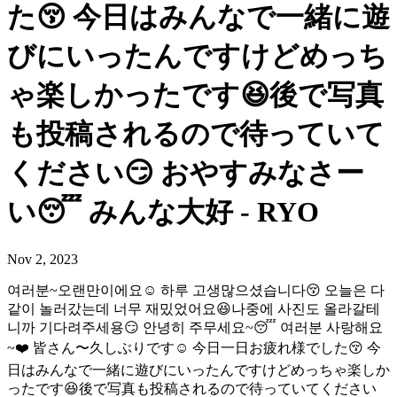
た😚 今日はみんなで一緒に遊
びにいったんですけどめっち
ゃ楽しかったです😆後で写真
も投稿されるので待っていて
ください😏 おやすみなさー
い😴 みんな大好 - RYO
Nov 2, 2023
여러분~오랜만이에요☺️ 하루 고생많으셨습니다😚 오늘은 다
같이 놀러갔는데 너무 재밌었어요😆나중에 사진도 올라갈테
니까 기다려주세용😏 안녕히 주무세요~😴 여러분 사랑해요
~❤️ 皆さん〜久しぶりです☺️ 今日一日お疲れ様でした😚 今
日はみんなで一緒に遊びにいったんですけどめっちゃ楽しか
ったです😆後で写真も投稿されるので待っていてください