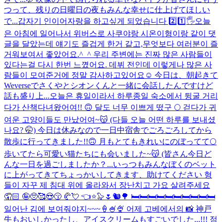
つって、残りの日曜日の夜もみんな幸せに仕上げてほしい
で...
갑자기 인이어자랑을 하고싶게 되었습니다 2️⃣1️⃣🖐️
오늘
은 아침에 일어나서 위버스로 사쿠야랑 시온이형이랑 같이 댓
글을 달았는데 얘기도 즐겁게 한거 같고,무엇보다 여러분이 즐
거워보여서 좋았어요.^_^ 우리 주변에는 진짜 많은 사람들이
있다는걸 다시 한번 느꼈어요. 데뷔 전인데 이렇게나 많은 사
람들이 모여준거에 정말 감사하고있어요☺️ 今日は、朝起きて
Weverseでさくやとシオンくんと一緒に会話したんですけど
話も盛り上...
오늘은 휴일이라서 하루종일 숙소에서 뒹굴 거리
다가 산책다녀왔어여!! 🙃 달도 너무 이쁘게 떴구 🌕 걷다가 귀
여운 고양이들도 만났어여~😽 (다들 오늘 어떤 하루를 보내셨
나요? 🤭) 今日は休みなので一日中宿舎でごろごろしてから
散歩に行ってきました!!🙃 月もとてもきれいにのぼってて🌕
歩いてたら可愛い猫たちにも会いました~😽 (皆さん今日ど
んな一日を過ごしましたか？...
いっつもみんなぼくのベット
に上がってきてちょっかいしてきます、助けてください 형
들이 자꾸 제 침대 위에 올라와서 장난치고 가요 살려주세요
🤦🏻 🤪🥺🥰😍😚 🥐💘 👈⭐️🦭🌷🐿🌳 🛏🛏🛏🛏🛏🛏🛏🛏🛏🛏
일어난 김에 보여줘야지~~~🍦🍧🍨 어제 고베에서의 📸 神戸
牛もおいしかったし、アイスクリームもすごいでした...!!! 점