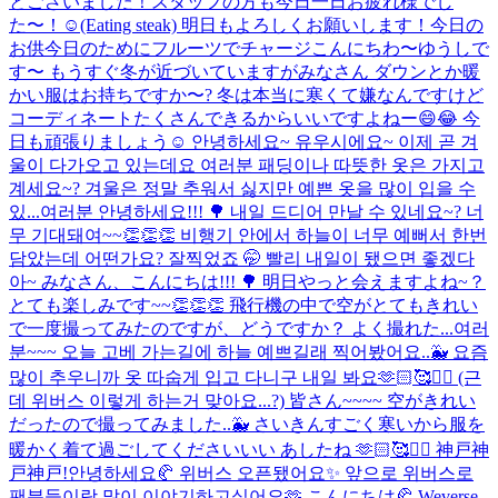
とございました！スタッフの方も今日一日お疲れ様でし
た〜！☺(Eating steak) 明日もよろしくお願いします！
今日の
お供
今日のためにフルーツでチャージ
こんにちわ〜ゆうしで
す〜 もうすぐ冬が近づいていますがみなさん ダウンとか暖
かい服はお持ちですか〜? 冬は本当に寒くて嫌なんですけど
コーディネートたくさんできるからいいですよねー😄😂 今
日も頑張りましょう☺️ 안녕하세요~ 유우시에요~ 이제 곧 겨
울이 다가오고 있는데요 여러분 패딩이나 따뜻한 옷은 가지고
계세요~? 겨울은 정말 추워서 싫지만 예쁜 옷을 많이 입을 수
있...
여러분 안녕하세요!!! 🌳 내일 드디어 만날 수 있네요~? 너
무 기대돼여~~👏👏👏 비행기 안에서 하늘이 너무 예뻐서 한번
담았는데 어떤가요? 잘찍었죠 🤭 빨리 내일이 됐으면 좋겠다
아~ みなさん、こんにちは!!! 🌳 明日やっと会えますよね~？
とても楽しみです~~👏👏👏 飛行機の中で空がとてもきれい
で一度撮ってみたのですが、どうですか？ よく撮れた...
여러
분~~~ 오늘 고베 가는길에 하늘 예쁘길래 찍어봤어요..🐳 요즘
많이 추우니까 옷 따숩게 입고 다니구 내일 봐요🫶🏻🥰✌🏻 (근
데 위버스 이렇게 하는거 맞아요...?) 皆さん~~~~ 空がきれい
だったので撮ってみました..🐳 さいきんすごく寒いから服を
暖かく着て過ごしてくださいいい あしたね 🫶🏻🥰✌🏻 神戸神
戸神戸!
안녕하세요🥐 위버스 오픈됐어요✨ 앞으로 위버스로
팬분들이랑 많이 이야기하고싶어요🫶 こんにちは🥐 Weverse