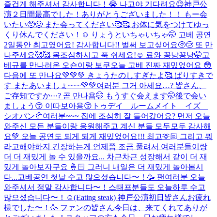
즐겁게 해주셔서 감사합니다！😭 나고야 기다려요😉
神戸公
演２日間最高でした！ありがとうございました！！ もー会
いたい🥺😢 また会ってください🥰🥰 お体に気をつけてゆっ
くり休んでください！☺️ りょうといちゃいちゃ🤭 고베 공연
2일동안 최고였어요! 감사합니다!! 벌써 보고싶어요🥺😢 또 만
나주세요🥰🥰 몸조심하시고 푹 쉬세요!☺️ 료와 꽁냥꽁냥🤭
고
베규를 만나러온 오숀이랑 보쿠
오늘 고베 진짜 재밌었어요 😳
다음에 또 만나요💚💚💚 きょうたのしすぎたよ🥰 ばりすきで
す またあいましょ~~~💚💚
여러분 그거 아세요…? 皆さん、
ご存知ですか···? 곧 만나욥🤭 もうすぐ会えます🤭
後で会い
ましょう😙 이따보아용😙
トゥデイ ルームメイト イズ
シオパン🥐
여러분~~~ 집에 조심히 잘 들어갔어요? 먼저 오늘
와주신 모든 분들이랑 응원해주고 계신 분들 모두모두 감사해
요💚 오늘 공연도 되게 되게 재밌었어요!!! 최고🫶🏻 그리고 뭐
라고해야하지 긴장하는게 언제쯤 조금 풀려서 여러분들이랑
더 더 재밌게 놀 수 있을까요... 차근차근 성장해서 같이 더 재
밌게 놀아보자구요 🤞🏻 그러니 내일은 더 재밌게 놀아봅시
다...
고베공연 첫날 수고 많으셨습니다〜！🥳 팬여러분 오늘
와주셔서 정말 감사합니다〜！스태프분들도 오늘하루 수고
많으셨습니다〜！☺️(Eating steak) 神戸公演初日皆さんお疲れ
様でした〜！🥳 ファンの皆さん今日は、来てくれてありが