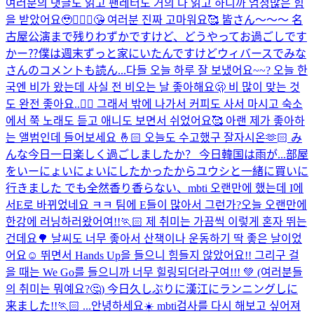
여러분의 댓글도 읽고 팬레터도 거의 다 읽고 하니까 엄청많은 힘
을 받았어요🥹🙇🏻‍♂️😘 여러분 진짜 고마워요🥰 皆さん〜〜〜 名
古屋公演まで残りわずかですけど、どうやってお過ごしです
かー⁇僕は週末ずっと家にいたんですけどウィバースでみな
さんのコメントも読ん...
다들 오늘 하루 잘 보냈어요~~? 오늘 한
국엔 비가 왔는데 사실 전 비오는 날 좋아해요🫢 비 많이 맞는 것
도 완전 좋아요..😶‍🌫️ 그래서 밖에 나가서 커피도 사서 마시고 숙소
에서 쭉 노래도 듣고 애니도 보면서 쉬었어요🥰 아랜 제가 좋아하
는 앨범인데 들어보세요 🤞🏻 오늘도 수고했구 잘자시온🫶🏻 み
んな今日一日楽しく過ごしましたか？ 今日韓国は雨が...
部屋
をいーにょいにょいにしたかったからユウシと一緒に買いに
行きました でも全然香り香らない、
mbti 오랜만에 했는데 I에
서E로 바뀌었네요 ㅋㅋ 팀에 E들이 많아서 그런가?
오늘 오랜만에
한강에 러닝하러왔어여!!🏃🏻 제 취미는 가끔씩 이렇게 혼자 뛰는
건데요🌳 날씨도 너무 좋아서 산책이나 운동하기 딱 좋은 날이었
어요☺️ 뛰면서 Hands Up을 들으니 힘들지 않았어요!! 그리구 걸
을 때는 We Go를 들으니까 너무 힐링되더라구여!!! 💚 (여러분들
의 취미는 뭐예요?🤔) 今日久しぶりに漢江にランニングしに
来ました!!🏃🏻 ...
안녕하세요☀️ mbti검사를 다시 해보고 싶어져