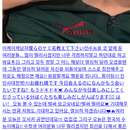
이케이케남자
僕らのケミ名教えて下さい🥺
수능을 코 앞에 둔
여러분들... 많이 떨리시겠지만 너무 걱정하지말고 하던대로 하고
와요🤞🏻 그리고 모두 정말 그 어느 해보다 열심히 달려 오셨을텐
데 그동안 열심히 달려온 자신을 되돌아보며 스스로 칭찬해주고
위로도 해줬으면 해요!! 응원할게요 행운을 빕니다.. 화이팅!!! 진
인사대천명!!!!
お疲れ様です 今日会えるのになんかもう会い
たいですね？もうドキドキ💓 みんなが今日楽しみにしてく
ださっている分ぼくたちも楽しみだしがんばります❤️‍🔥 は
い！ 오늘 볼 수 있는데 벌써 보고싶네요?벌써 떨려요💓 기대해주
시는 만큼 저희도 기대하고 있어요. 열심히 하겠습니다❤️🔥
여러
분 오늘은 오사카 공연인데요!!! 👏👏👏 그리구 오늘은 한국의 수
능이예요!! 수험생 여러분들 너무 떨리겠지만 최선을 다해서 좋은