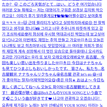
たか？ 🤭 このごろ天気がとて...
はい。どうぞ 여기있습니다
여러분 오늘 뭐해요ー 저는 대영이가 구워준 삼겹살 김치찜 먹으
려고요！이따가 후기 알려줄게요❣️
🐿️🐿️🐿️
어쩔수없다 보여줄게
요ㅋㅋㅋ 🌞×🐱 근데 퀄리티가 낮다고 실망하지마세료😔 전 잘찍
었다고 생각을 합니다📸 그리고 너무 추우니까 따뜻하게 입고 감
기 조심하세료🤓
저 점심에 우시형 역대급사진 찍었는데 보고싶어
요?😏
나고야 이번에도 재밌는 추억 만들고 가요🫶🏻🤞🏻 오늘은
나나짱도 보고 히츠마부시도 맛있었어요..!!! 여러분 저희가 열심
히 재밌게 계속 성장해서 더 멋진 모습으로 돌아올테니 오사카도
조금만 기다려요!! 우리 또 보자 오래오래오래봐요💚 名古屋、今
回も楽しい思い出を作りました🫶🏻🤞🏻 今日はナナちゃん
も見てひつまぶしもおいしかったです。 皆さん、私たち...
名
古屋観光 ナナちゃんリクちゃん🤩
名古屋 관광 let’s go 😆+내
가 좋아하는 말차(어제먹었어요😋)
좋은 아침☀️ おはよ〜 今日も
楽しく過ごしてね〜ん 오늘도 화이팅!!
名古屋観光してきま
す！ 最近僕が聴く曲はBoAさんのYOUR SONGという曲で
す🎧こういう曲が好きです❤️ 나고야 관광하고 오겠습니다！
요즘에 제가듣는 노래는 보아 선배님의 YOUR SONG 이라는 노