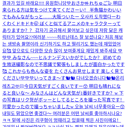
결과가 있길 바래요!!!! 응원합니당💚
おさか🤟れちゅご🦭 明日
来られる方は気をつけて来てくださーい！ 半魚猫かわいい
でもみんながもっと……
大阪ついたー 오사카 도착했다ー
わ
くわくドキドキ🤭 ぼくと似てるアニメのキャラクターって
ありますか？？ 갑자기 궁금해서 물어보고 싶은데 저랑 닮은 캐
릭터가 있어요??
여러분 ~~~~히르난데스 잘 보셨나요? 처음 해보
는 생방송 촬영이라 신기하기도 하고 떨리기도 했는데 재밌었어
요🥰 앞으로도 다양한 모습 많이 보여줄게요 재밌게 봐주세요 💚
💚💚 みなさん~~~ヒルナンデスいかがでしたか？ 初めての
生放送撮影なので不思議で緊張もしましたが面白かったです
🥰 これからも色んな姿を たくさんお見せします 楽しく見て
ください💚💚💚
いってきま〜す🐿🐿 다녀오겠습니다🐿🐿
온리
레츠고🫶🏻
今日天気がすごく良いですー😙 明日も晴れにな
ると良いな〜 みなさんはどんな天気が1番好きですか？w 下
の写真はリク형がボッーとしてるところを撮った写真です！
可愛かったので撮っちゃいましたw 오늘 날씨 너무좋아요ー😙
내일도 맑았으면 좋겠다〜 여러분은 어떤 날씨를 좋아하시나요?
ㅋㅋ 밑에 사진은 리쿠형이 멍때리고 있을때 찍은 사진이에요！