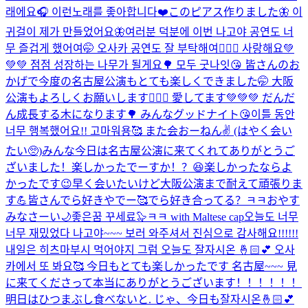
래에요🎧 이런노래를 좋아합니다❤️
このピアス作りました🦋 이
귀걸이 제가 만들었어요🦋
여러분 덕분에 이번 나고야 공연도 너
무 즐겁게 했어여🤭 오사카 공연도 잘 부탁해여🙇🏻‍♂️ 사랑해요💚
💚💚 점점 성장하는 나무가 될게요🌳 모두 굿나잇😘 皆さんのお
かげで今度の名古屋公演もとても楽しくできました🤭 大阪
公演もよろしくお願いします🙇🏻‍♂️ 愛してます💚💚💚 だんだ
ん成長する木になります🌳 みんなグッドナイト😘
이틀 동안
너무 행복했어요!! 고마워용🥰 また会おーねん✌️ (はやく会い
たい🥺)
みんな今日は名古屋公演に来てくれてありがとうご
ざいました！楽しかったでーすか！？😆楽しかったならよ
かったです😉早く会いたいけど大阪公演まで耐えて頑張りま
す💪皆さんでら好きやでー🥰でら好き合ってる？ㅋㅋおやす
みなさーい🌙좋은꿈 꾸세료🦭ㅋㅋ with Maltese cap
오늘도 너무
너무 재밌었다 나고야~~~ 보러 와주셔서 진심으로 감사해요!!!!!!
내일은 히츠마부시 먹어야지 그럼 오늘도 잘자시온 🤞🏻💕 오사
카에서 또 봐요🥰 今日もとても楽しかったです 名古屋~~~ 見
に来てくださって本当にありがとうございます！！！！！！
明日はひつまぶし食べないと. じゃ、今日も잘자시온🤞🏻💕