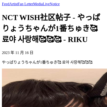
Feed
Artist
Fan Letter
Media
Live
Notice
NCT WISH社区帖子 - やっぱ
りょうちゃんが1番ちゅき🥰
료야 사랑해🥰🥰🥰 - RIKU
2023 年 11 月 16 日
やっぱりょうちゃんが1番ちゅき🥰 료야 사랑해🥰🥰🥰