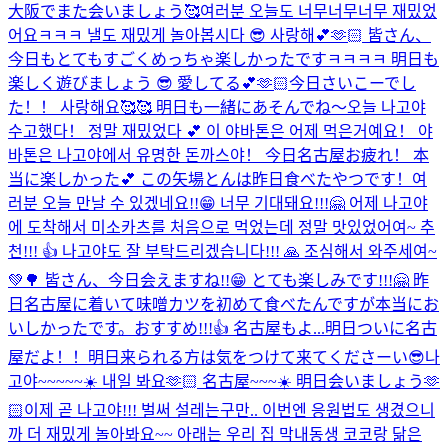
大阪でまた会いましょう🥰
여러분 오늘도 너무너무너무 재밌었
어요ㅋㅋㅋ 낼도 재밌게 놀아봅시다 😎 사랑해💕🫶🏻 皆さん、
今日もとてもすごくめっちゃ楽しかったですㅋㅋㅋㅋ 明日も
楽しく遊びましょう 😎 愛してる💕🫶🏻
今日さいこーでし
た！！ 사랑해요🥰🥰 明日も一緒にあそんでね〜
오늘 나고야
수고했다！ 정말 재밌었다 💕 이 야바톤은 어제 먹은거예요！ 야
바톤은 나고야에서 유명한 돈까스야！ 今日名古屋お疲れ！ 本
当に楽しかった💕 この矢場とんは昨日食べたやつです！
여
러분 오늘 만날 수 있겠네요!!😁 너무 기대돼요!!!🤗 어제 나고야
에 도착해서 미소카츠를 처음으로 먹었는데 정말 맛있었어여~ 추
천!!! 👍 나고야도 잘 부탁드리겠습니다!!! 🙏 조심해서 와주세여~
💚🌳 皆さん、今日会えますね!!😁 とても楽しみです!!!🤗 昨
日名古屋に着いて味噌カツを初めて食べたんですが本当にお
いしかったです。おすすめ!!!👍 名古屋もよ...
明日ついに名古
屋だよ！！明日来られる方は気をつけて来てくださーい😎
나
고야~~~~~☀️ 내일 봐요🫶🏻 名古屋~~~☀️ 明日会いましょう🫶
🏻
이제 곧 나고야!!! 벌써 설레는구만.. 이번엔 응원법도 생겼으니
까 더 재밌게 놀아봐요~~ 아래는 우리 집 막내동생 코코랑 닮은