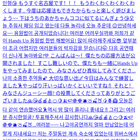
인형😘 もうすぐ名古屋です！！！ もうわくわくわくわくわ
くします.. 今度は応援法もできたからもっと楽しく遊びまし
ょう~~ 下はうちのあかちゃんココに似てるにんぎょう😘
오
늘 추워서 패딩 입고 왔는데 다들 놀리네 오늘 추운데 😐
안녕하세
요~~ 응원법이 공개되었습니다! 여러분 어려우실까봐 저희가 같
이 Hands Up 응원법 한번 해봤어요! 많이 따라해주세요😎 앞부분
이 조금 어렵지만 여러분들의 박자감을 믿습니다🤭 다음 공연때
더 신나게 놀아봐요!💚 こんばんは〜！僕たちの応援方法が公
開されました！すこし難しいので、僕たちも一緒にHands Up
をやってみましたので、みなさんぜひ真似してみてくださ...
나의 소중한 추억들🌠 大切な思い出🌌
今日はみんなで練習し
ました🕺やっぱり汗いっぱいかくといいですね🚿 それと！
みなさんジューシー顔? の投票してくださってありがとうご
ざいました🙏😘🍏🍎🍐🍊🍋🍌🍉🍇🍓🫐🍈🍒🍑🥭🍍🥝 오늘은
다 같이 연습했어요🕺역시 땀 많이 흘리니 좋네요🚿그리고! 여러
분 쥬시한얼굴? 투표해주셔서 감사합니다🙏😘🍏🍎🍐🍊🍋🍌🍉
🍇🍓🫐🍈🍒🍑...
여러분~~~ 나고야공연까지 얼마 안남았는데 어
떻게 지내세요?? 저는 주말동안 계속 숙소에 있었는데 위버스에서