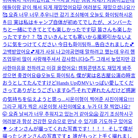
귀여워서 찍어버렸어요 ㅋㅋ
사실 저는 캠핑 자체가 처음이였는데
애들이랑 같이 해서 되게 재밌었어요😽 여러분도 재밌으셨나요??
🥰 요즘 너무 너무 추우니깐 감기 조심해여 오늘도 화이팅하시온
🤞🏻 実は私はキャンプ自体が初めてでしたが、メンバーた
ちと一緒にできてとても楽しかったです😽 皆さんも楽しか
ったですか？？🥰 さいきんとても寒いから風邪引かないよ
うに気をつけてください 今日も화이팅하...
告白されました💕
고백받았어요💕
제가 사실 나고야공연때 말하려고 했는데 우리 핸
즈업뮤비 많이 사랑해주셔서 감사합니다🥳🖐️ 그래서 늦었지만 감
사한마음을 전하려고 이걸 올렸어요! 캠핑콘텐츠도 재밌게 봐주
셨으면 좋겠어요😆오늘도 화이팅💪 僕が実は名古屋公演の時言
おうとしてたんですけどHands UpのMVいっぱい愛してくだ
さってありがとうございます🥳🖐️それで遅れたんだけど感謝
の気持ちを伝えようと思っ...
시온이형이 찍어준 사진이예요!!!!
그리구 제가 찍은 시온이형 사진이예요🌷 누가 더 잘 찍었나요?
🤭 요즘 날씨가 너무 추워지고 있는거 같아요🥶 감기 조심하시구
여러분과 항상 건강한 모습으로 만날 수 있기를 기도하구 있어요
🌳 シオンさんが撮ってくれた写真です！！！！ そして僕が
撮ったシオンさんの写真です🌷 誰がもっと上手く撮れまし