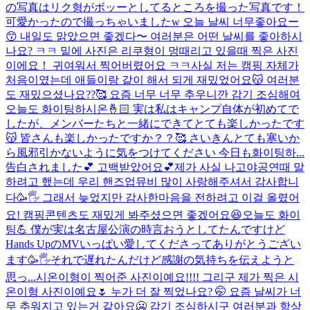
の写真はリク형がボッーとしてるところを撮った写真です！
可愛かったので撮っちゃいましたw 오늘 날씨 너무좋아요ー
😙 내일도 맑았으면 좋겠다〜 여러분은 어떤 날씨를 좋아하시
나요? ㅋㅋ 밑에 사진은 리쿠형이 멍때리고 있을때 찍은 사진
이에요！ 귀여워서 찍어버렸어요 ㅋㅋ
사실 저는 캠핑 자체가
처음이였는데 애들이랑 같이 해서 되게 재밌었어요😽 여러분
도 재밌으셨나요??🥰 요즘 너무 너무 추우니깐 감기 조심해여
오늘도 화이팅하시온🤞🏻 実は私はキャンプ自体が初めてで
したが、メンバーたちと一緒にできてとても楽しかったです
😽 皆さんも楽しかったですか？？🥰 さいきんとても寒いか
ら風邪引かないように気をつけてください 今日も화이팅하...
告白されました💕 고백받았어요💕
제가 사실 나고야공연때 말
하려고 했는데 우리 핸즈업뮤비 많이 사랑해주셔서 감사합니
다🥳🖐️ 그래서 늦었지만 감사한마음을 전하려고 이걸 올렸어
요! 캠핑콘텐츠도 재밌게 봐주셨으면 좋겠어요😆오늘도 화이
팅💪 僕が実は名古屋公演の時言おうとしてたんですけど
Hands UpのMVいっぱい愛してくださってありがとうござい
ます🥳🖐️それで遅れたんだけど感謝の気持ちを伝えようと
思っ...
시온이형이 찍어준 사진이예요!!!! 그리구 제가 찍은 시
온이형 사진이예요🌷 누가 더 잘 찍었나요? 🤭 요즘 날씨가 너
무 추워지고 있는거 같아요🥶 감기 조심하시구 여러분과 항상