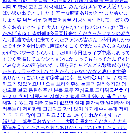
점점 발전하는 모습을 보여드리기 위해 계속해서 노력하겠습
니다🌳 항상 고맙고 사랑해요💚 みんな好きやで🫶
大阪！いっ
ぱい思い出できました！ 幸せな時間ありがと〜 また会いま
しょう😊 너무너무 행복했어용❤️ 사랑해용~ そして、ぼくの
さくおめでと〜 まだ大人にならないでね パンいっぱい買っ
たあげるね！ 축하해!!
今日直接来てくださったファンの皆さ
んも配信で会いに来てくれたファンの皆さんも今日楽しかっ
たですか？今日は特に声援がすごくて僕たちもみなさんのお
かげでパワーをもらいました🙇🏻‍♂️今日はライブ中継もあって
すごく緊張してユウシヒョンにかまってもらってたんですけ
どみなさんの声を聞いたり顔を見たらどんどん緊張感ありな
がらもリラックスしてできたんじゃないかなと思います😆
ありがとうございます😘本当に幸...
오사카🥰 너무너무 행복
하고 재밌었어요!!!!! 오늘 보러와주신 분들과 멀리있지만 영
상으로 보고 응원해주신 분들 모두 진심으로 고마워요🫶🏻 아
까 이미 한번 말했지만 저희가 이렇게 무대 위에서 춤추고 노
래할 수 있는게 여러분들이 없으면 절대 불가능한 일이라서 여
러분들이 저희한테 고맙다고 항상 많이 얘기해주시는데 저희
가 더 더 더 많이 고마워요🤞🏻 스...
さくこれからもずっと一
緒だよー 誕生日おめでとうー
大阪公演来てくださった方も
配信を見てくださった方もありがとうございました🙇 パン