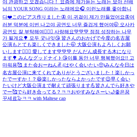
야 관광하고 오겠습니다！ 요즘에 제가듣는 노래는 보아 선배
님의 YOUR SONG 이라는 노래에요🎧 이런노래를 좋아합니
다❤️
このピアス作りました🦋 이 귀걸이 제가 만들었어요🦋
여
러분 덕분에 이번 나고야 공연도 너무 즐겁게 했어여🤭 오사카
공연도 잘 부탁해여🙇🏻‍♂️ 사랑해요💚💚💚 점점 성장하는 나무
가 될게요🌳 모두 굿나잇😘 皆さんのおかげで今度の名古屋
公演もとても楽しくできました🤭 大阪公演もよろしくお願
いします🙇🏻‍♂️ 愛してます💚💚💚 だんだん成長する木になり
ます🌳 みんなグッドナイト😘
이틀 동안 너무 행복했어요!! 고
마워용🥰 また会おーねん✌️ (はやく会いたい🥺)
みんな今日は
名古屋公演に来てくれてありがとうございました！楽しかっ
たでーすか！？😆楽しかったならよかったです😉早く会い
たいけど大阪公演まで耐えて頑張ります💪皆さんでら好きや
でー🥰でら好き合ってる？ㅋㅋおやすみなさーい🌙좋은꿈
꾸세료🦭ㅋㅋ with Maltese cap