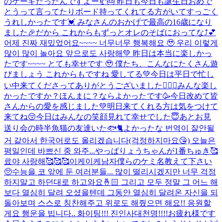
のケーキだったんですよー🥐🎂 昨日も今日も誕生日おめで
とうって言ってたりボード持ってくれてる方がいてすっごく
うれしかったです💓 みなさんのおかげで最高の16歳になり
ました🎉だから これからもずっとオレのそばにおってな⤴︎💕
어제 진짜 재밌었어요~~~~ 너무너무 행복해요 🥹 우리 이렇게
많이 많이 놀아요 앞으로도 사랑해💚 昨日は本当に楽しかっ
たです~~~~ とても幸せです 🥹 僕たち、こんなにたくさん遊
びましょう これからもですね 愛してる💚
今日は平日で忙し
い中来てくださってありがとうございました🙇🏻‍♂️みんな楽し
かったですか？ほんまに？ならよかったです🥳今日改めて皆
さんからの愛を感じました💚明日来てくれる方は気をつけて
来てね😚今日はみんなの笑顔見れて幸せでした😇あとお見
送り会の時半魚猫の友達いた🐟🐈よかったな 번역이 잘안될
거 같아서 한국어로도 올리겠습니다(걱정하지마요😘) 오늘은
평일인데 바쁘신 중 와주...
やっぱりょうちゃんが1番ちゅき🥰
료야 사랑해🥰🥰🥰
이케이케남자
僕らのケミ名教えて下さい
🥺
수능을 코 앞에 둔 여러분들... 많이 떨리시겠지만 너무 걱정
하지말고 하던대로 하고와요🤞🏻 그리고 모두 정말 그 어느 해
보다 열심히 달려 오셨을텐데 그동안 열심히 달려온 자신을 되
돌아보며 스스로 칭찬해주고 위로도 해줬으면 해요!! 응원할
게요 행운을 빕니다.. 화이팅!!! 진인사대천명!!!!
お疲れ様です