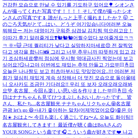
건강한 모습으로 만날 수 있기를 기도하구 있어요🌳 シオンさ
んが撮ってくれた写真です！！！！ そして僕が撮ったシオ
ンさんの写真です🌷 誰がもっと上手く撮れましたか？ 🤭 こ
のごろ天気がとて...
はい。どうぞ 여기있습니다
여러분 오늘
뭐해요ー 저는 대영이가 구워준 삼겹살 김치찜 먹으려고요！
이따가 후기 알려줄게요❣️
🐿️🐿️🐿️
어쩔수없다 보여줄게요ㅋㅋ
ㅋ 🌞×🐱 근데 퀄리티가 낮다고 실망하지마세료😔 전 잘찍었
다고 생각을 합니다📸 그리고 너무 추우니까 따뜻하게 입고 감
기 조심하세료🤓
저 점심에 우시형 역대급사진 찍었는데 보고
싶어요?😏
나고야 이번에도 재밌는 추억 만들고 가요🫶🏻🤞🏻
오늘은 나나짱도 보고 히츠마부시도 맛있었어요..!!! 여러분 저
희가 열심히 재밌게 계속 성장해서 더 멋진 모습으로 돌아올테
니 오사카도 조금만 기다려요!! 우리 또 보자 오래오래오래봐
요💚 名古屋、今回も楽しい思い出を作りました🫶🏻🤞🏻 今
日はナナちゃんも見てひつまぶしもおいしかったです。 皆
さん、私たち...
名古屋観光 ナナちゃんリクちゃん🤩
名古屋
관광 let’s go 😆+내가 좋아하는 말차(어제먹었어요😋)
좋은 아
침☀️ おはよ〜 今日も楽しく過ごしてね〜ん 오늘도 화이팅!!
名古屋観光してきます！ 最近僕が聴く曲はBoAさんの
YOUR SONGという曲です🎧こういう曲が好きです❤️ 나고