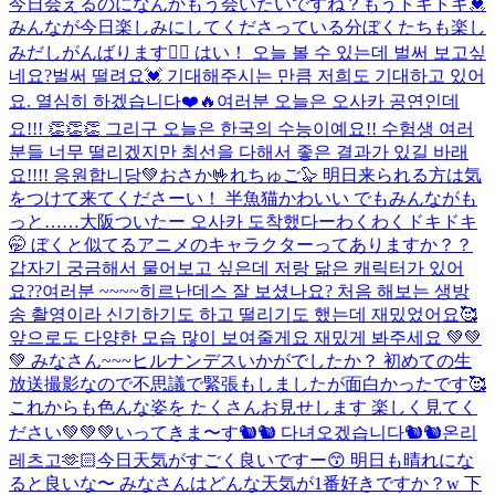
今日会えるのになんかもう会いたいですね？もうドキドキ💓
みんなが今日楽しみにしてくださっている分ぼくたちも楽し
みだしがんばります❤️‍🔥 はい！ 오늘 볼 수 있는데 벌써 보고싶
네요?벌써 떨려요💓 기대해주시는 만큼 저희도 기대하고 있어
요. 열심히 하겠습니다❤️🔥
여러분 오늘은 오사카 공연인데
요!!! 👏👏👏 그리구 오늘은 한국의 수능이예요!! 수험생 여러
분들 너무 떨리겠지만 최선을 다해서 좋은 결과가 있길 바래
요!!!! 응원합니당💚
おさか🤟れちゅご🦭 明日来られる方は気
をつけて来てくださーい！ 半魚猫かわいい でもみんながも
っと……
大阪ついたー 오사카 도착했다ー
わくわくドキドキ
🤭 ぼくと似てるアニメのキャラクターってありますか？？
갑자기 궁금해서 물어보고 싶은데 저랑 닮은 캐릭터가 있어
요??
여러분 ~~~~히르난데스 잘 보셨나요? 처음 해보는 생방
송 촬영이라 신기하기도 하고 떨리기도 했는데 재밌었어요🥰
앞으로도 다양한 모습 많이 보여줄게요 재밌게 봐주세요 💚💚
💚 みなさん~~~ヒルナンデスいかがでしたか？ 初めての生
放送撮影なので不思議で緊張もしましたが面白かったです🥰
これからも色んな姿を たくさんお見せします 楽しく見てく
ださい💚💚💚
いってきま〜す🐿🐿 다녀오겠습니다🐿🐿
온리
레츠고🫶🏻
今日天気がすごく良いですー😙 明日も晴れにな
ると良いな〜 みなさんはどんな天気が1番好きですか？w 下