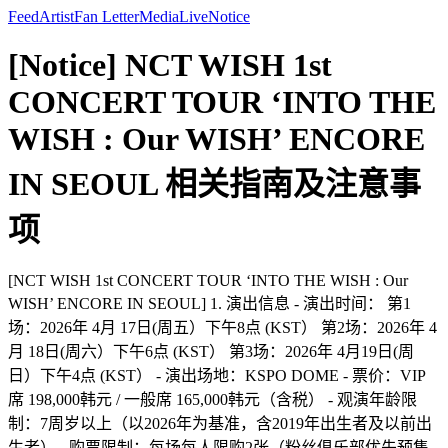
Feed
Artist
Fan Letter
Media
Live
Notice
[Notice] NCT WISH 1st
CONCERT TOUR ‘INTO THE
WISH : Our WISH’ ENCORE
IN SEOUL 相关指南及注意事
项
[NCT WISH 1st CONCERT TOUR ‘INTO THE WISH : Our
WISH’ ENCORE IN SEOUL] 1. 演出信息 - 演出时间： 第1
场：2026年 4月 17日(周五）下午8点 (KST） 第2场：2026年 4
月 18日(周六）下午6点 (KST） 第3场：2026年 4月19日(周
日）下午4点 (KST） - 演出场地：KSPO DOME - 票价：VIP
席 198,000韩元 / 一般席 165,000韩元（含税） - 观演年龄限
制：7周岁以上（以2026年为基准，含2019年出生者及以前出
生者） - 购票限制：每场每人限购2张（粉丝俱乐部优先预售