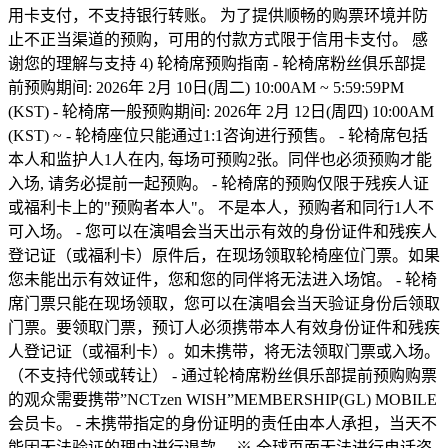
用卡支付，不支持银行转账。 为了提供顺畅的购票环境并防
止不正当渠道的预购，可用的付款方式限于信用卡支付。 感
谢您的理解与支持 4) 轮椅席预购指南 - 轮椅席粉丝俱乐部提
前预购期间: 2026年 2月 10日(周二) 10:00AM ~ 5:59:59PM
(KST) - 轮椅席一般预购期间: 2026年 2月 12日(周四) 10:00AM
(KST) ~ - 轮椅座位只能通过1:1咨询进行预售。 - 轮椅席包括
本人和监护人1人在内, 每场可预购2张。同伴也必须预购才能
入场, 请务必提前一起预购。 - 轮椅席的预购仅限于残疾人证
或福利卡上的"预购者本人"。 不是本人，预购者和同行1人不
可入场。 - 您可以在演唱会当天出示有效的身份证件和残疾人
登记证（或福利卡）原件后，在现场领取轮椅座位门票。如果
您未能出示有效证件，您和您的同伴将无法进入场馆。 - 轮椅
席门票只能在现场领取，您可以在演唱会当天验证身份后领取
门票。要领取门票，预订人必须携带本人有效身份证件和残疾
人登记证（或福利卡）。如未携带，将无法领取门票或入场。
（不支持代领或转让） - 通过轮椅席粉丝俱乐部提前预购购票
的观众需要携带”NCTzen WISH”MEMBERSHIP(GL) MOBILE
会员卡。 - 未携带指定的身份证明的责任由本人承担，当天不
能因无法验证的理由进行退款。 ※ 全球页面无法进行电话咨