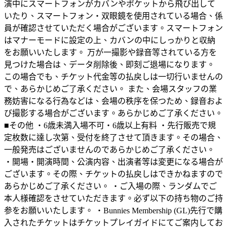
演中にスマートフォンがカバンやポケットから飛び出して
いたり、スマートフォン・双眼鏡を使用されている場合、係
員が確認させていただく場合がございます。スマートフォン
はマナーモードに設定の上、カバンの中にしっかりと収納
をお願いいたします。 万が一撮影や録音等されている方を
見つけた場合は、データ削除後、即刻ご退場になります。
この場合でも、チケット代金等の払戻しは一切行いませんの
で、あらかじめご了承ください。 また、会場スタッフの業
務妨害になる行為などは、会場の秩序を保つため、録音およ
び撮影する場合がございます。あらかじめご了承ください。
■その他 ・6歳未満入場不可・6歳以上有料 ・先行販売で規
定枚数に達し次第、受付を終了させて頂きます。その場合、
一般発売はございませんのであらかじめご了承ください。
・開場・開演時間、公演内容、出演者等は変更になる場合が
ございます。その際、チケットの払戻しはできかねますので
あらかじめご了承ください。 ・ご入場の際、ランダムでご
本人様確認をさせていただきます。必ず以下の持ち物のご持
参をお願いいたします。 ・Bunnies Membership (GL)先行で購
入されたチケットはチケットプレイガイドにてご案内してお