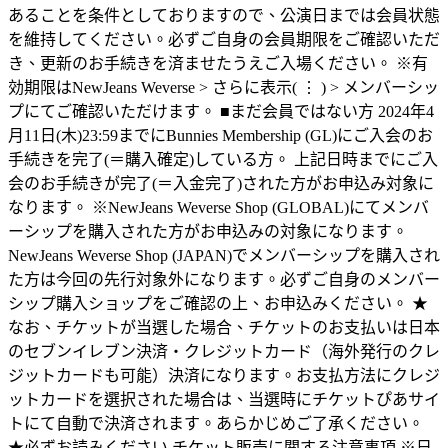
あることを条件としておりますので、公演日までは会員状態
を維持してください。必ずご自身の会員期限をご確認いただ
き、更新のお手続きを済ませたうえご入場ください。 ※有
効期限はNewJeans Weverse > さらに表示( ⋮ ) > メンバーシッ
プにてご確認いただけます。 ■まだ会員ではない方 2024年4
月11日(木)23:59までにBunnies Membership (GL)にご入会のお
手続きを完了(＝購入確定)している方。 上記日時までにご入
会のお手続きが完了(＝入金完了)された方がお申込み対象に
なります。 ※NewJeans Weverse Shop (GLOBAL)にてメンバ
ーシップを購入された方がお申込みの対象になります。
NewJeans Weverse Shop (JAPAN)でメンバーシップを購入され
た方は今回の先行対象外になります。必ずご自身のメンバー
シップ購入ショップをご確認の上、お申込みください。 ★
なお、チケットが当選した場合、チケットのお支払いは日本
のセブンイレブン決済・クレジットカード（海外発行のクレ
ジットカードも可能）決済になります。お支払方法にクレジ
ットカードを選択された場合は、当選時にチケットぴあサイ
トにて自動で決済されます。あらかじめご了承ください。
★必ずお読みください チケット販売に関する注意事項 ※日