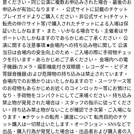
意ください。同じ公演に複数お申込みされた場合、最後のお
申込みが有効になります。 ・公式サイトに記載のチケット
プレイガイドよりご購入ください。非公式サイト(チケット
転売の仲介サイト等)で購入されたチケットによる入場は保
証いたしかねます。 また、いかなる場合でも、主催者はサ
ポートいたしかねますのであらかじめご了承ください。 公
演に関する注意事項 ■会場内への持ち込み物に関して 公演
当日は会場内の安全向上のため、ご入場の際に手荷物チェッ
クを行います。あらかじめご了承ください。 会場内への電
子機器(カメラ、撮影機能付き双眼鏡、レコーダー、ビデオ
等録音機器)および危険物の持ち込みは禁止されています。
会場内でのお預かりはいたしかねますので、スーツケース等
のお荷物もあらかじめお近くのコインロッカー等にお預けに
なり、手荷物をコンパクトにしてご来場ください。持ち込み
禁止物が発見された場合は、スタッフの指示に従ってくださ
い。持ち込み禁止物がないことが確認でき次第、ご入場にな
ります。 ■チケットの転売・譲渡について 転売目的のチケ
ット購入は一切禁止いたします。オークション・SNSなどで
出品・購入行為が発覚した場合は、出品者および購入者の入