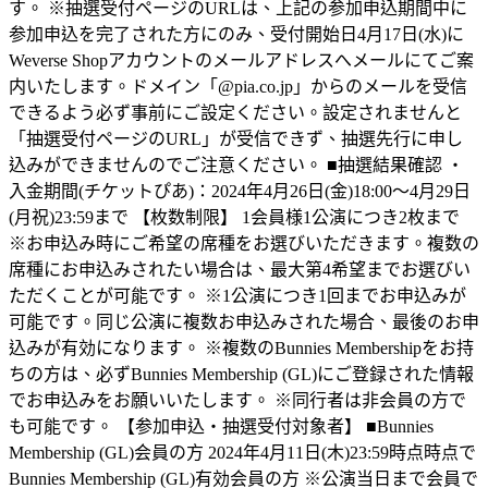
す。 ※抽選受付ページのURLは、上記の参加申込期間中に
参加申込を完了された方にのみ、受付開始日4月17日(水)に
Weverse Shopアカウントのメールアドレスへメールにてご案
内いたします。ドメイン「@pia.co.jp」からのメールを受信
できるよう必ず事前にご設定ください。設定されませんと
「抽選受付ページのURL」が受信できず、抽選先行に申し
込みができませんのでご注意ください。 ■抽選結果確認 ・
入金期間(チケットぴあ)：2024年4月26日(金)18:00〜4月29日
(月祝)23:59まで 【枚数制限】 1会員様1公演につき2枚まで
※お申込み時にご希望の席種をお選びいただきます。複数の
席種にお申込みされたい場合は、最大第4希望までお選びい
ただくことが可能です。 ※1公演につき1回までお申込みが
可能です。同じ公演に複数お申込みされた場合、最後のお申
込みが有効になります。 ※複数のBunnies Membershipをお持
ちの方は、必ずBunnies Membership (GL)にご登録された情報
でお申込みをお願いいたします。 ※同行者は非会員の方で
も可能です。 【参加申込・抽選受付対象者】 ■Bunnies
Membership (GL)会員の方 2024年4月11日(木)23:59時点時点で
Bunnies Membership (GL)有効会員の方 ※公演当日まで会員で