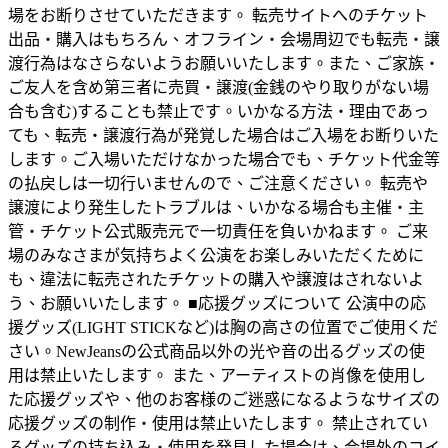
場をお断りさせていただきます。 転売サイトへのチケット
出品・購入はもちろん、オフライン・会場周辺でも転売・譲
渡行為はなさらないようお願いいたします。また、ご家族・
ご友人を含め第三者に売買・譲渡(金銭のやり取りがない場
合も含む)することも禁止です。いかなる方法・理由であっ
ても、転売・譲渡行為が発覚した場合はご入場をお断りいた
します。ご入場いただけなかった場合でも、チケット代金等
の払戻しは一切行いませんので、ご注意ください。 転売や
譲渡により発生したトラブルは、いかなる場合も主催・主
管・チケット公式販売元で一切責任を負いかねます。 ご来
場のみなさまが気持ちよく公演をお楽しみいただくために
も、違法に転売されたチケットの購入や譲渡はされないよ
う、お願いいたします。 ■応援グッズについて 公演中の応
援グッズ(LIGHT STICKなど)は胸の高さの位置でご使用くだ
さい。NewJeansの公式商品以外の光や音の出るグッズの使
用は禁止いたします。 また、アーティストの肖像を使用し
た応援グッズや、他のお客様のご迷惑になるようなサイズの
応援グッズの制作・使用は禁止いたします。 禁止されてい
るグッズの持ち込み・使用を発見した場合は、会場外のコイ