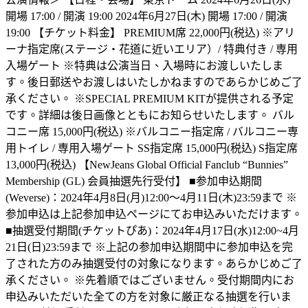
開場 17:00 / 開演 19:00 2024年6月27日(木) 開場 17:00 / 開演
19:00 【チケット料金】 PREMIUM席 22,000円(税込) ※アリ
ーナ指定席(ステージ・花道に近いエリア）/ 特典付き / 専用
入場ゲート ※特典は公演当日、入場時にお渡しいたしま
す。後日郵送やお渡しはいたしかねますのであらかじめご了
承ください。 ※SPECIAL PREMIUM KITが提供される予定
です。詳細は後日画像とともにお知らせいたします。 バル
コニー席 15,000円(税込) ※バルコニー指定席 / バルコニー専
用トイレ / 専用入場ゲート SS指定席 15,000円(税込) S指定席
13,000円(税込) 【NewJeans Global Official Fanclub “Bunnies”
Membership (GL) 会員抽選先行受付】 ■参加申込期間
(Weverse)：2024年4月8日(月)12:00〜4月11日(木)23:59まで ※
参加申込は上記参加申込ページにてお申込みいただけます。
■抽選受付期間(チケットぴあ)：2024年4月17日(水)12:00~4月
21日(日)23:59まで ※上記の参加申込期間中に参加申込を完
了された方のみ抽選受付の対象になります。あらかじめご了
承ください。 ※先着順ではございません。受付期間内にお
申込みいただいた全ての方を対象に厳正なる抽選を行いま