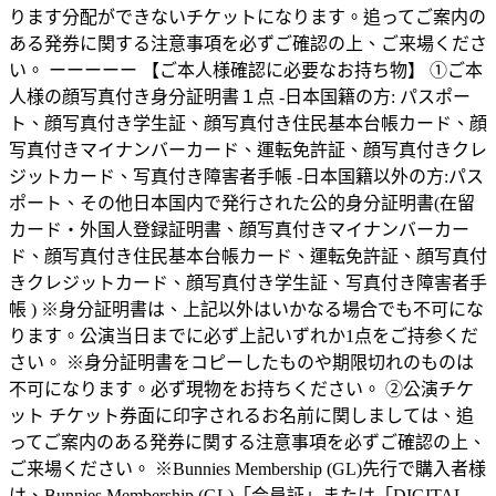
ります分配ができないチケットになります。追ってご案内の
ある発券に関する注意事項を必ずご確認の上、ご来場くださ
い。 ーーーーー 【ご本人様確認に必要なお持ち物】 ①ご本
人様の顔写真付き身分証明書１点 -日本国籍の方: パスポー
ト、顔写真付き学生証、顔写真付き住民基本台帳カード、顔
写真付きマイナンバーカード、運転免許証、顔写真付きクレ
ジットカード、写真付き障害者手帳 -日本国籍以外の方:パス
ポート、その他日本国内で発行された公的身分証明書(在留
カード・外国人登録証明書、顔写真付きマイナンバーカー
ド、顔写真付き住民基本台帳カード、運転免許証、顔写真付
きクレジットカード、顔写真付き学生証、写真付き障害者手
帳 ) ※身分証明書は、上記以外はいかなる場合でも不可にな
ります。公演当日までに必ず上記いずれか1点をご持参くだ
さい。 ※身分証明書をコピーしたものや期限切れのものは
不可になります。必ず現物をお持ちください。 ②公演チケ
ット チケット券面に印字されるお名前に関しましては、追
ってご案内のある発券に関する注意事項を必ずご確認の上、
ご来場ください。 ※Bunnies Membership (GL)先行で購入者様
は、Bunnies Membership (GL)「会員証」または「DIGITAL