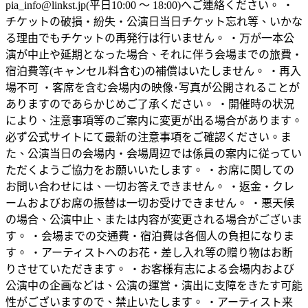
pia_info@linkst.jp(平日10:00 ～ 18:00)へご連絡ください。 ・
チケットの破損・紛失・公演日当日チケット忘れ等、いかな
る理由でもチケットの再発行は行いません。 ・万が一本公
演が中止や延期となった場合、それに伴う会場までの旅費・
宿泊費等(キャンセル料含む)の補償はいたしません。 ・再入
場不可 ・客席を含む会場内の映像･写真が公開されることが
ありますのであらかじめご了承ください。 ・開催時の状況
により、注意事項等のご案内に変更が出る場合があります。
必ず公式サイトにて最新の注意事項をご確認ください。ま
た、公演当日の会場内・会場周辺では係員の案内に従ってい
ただくようご協力をお願いいたします。 ・お席に関しての
お問い合わせには、一切お答えできません。 ・返金・クレ
ームおよびお席の振替は一切お受けできません。 ・悪天候
の場合、公演中止、または内容が変更される場合がございま
す。 ・会場までの交通費・宿泊費は各個人の負担になりま
す。 ・アーティストへのお花・差し入れ等の贈り物はお断
りさせていただきます。 ・お客様有志による会場内および
公演中の企画などは、公演の運営・演出に支障をきたす可能
性がございますので、禁止いたします。 ・アーティスト来