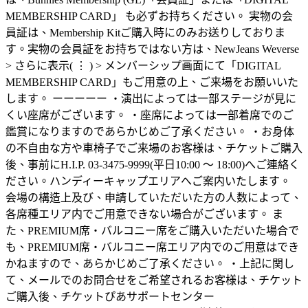
MEMBERSHIP CARD」 も必ずお持ちください。 実物の会
員証は、Membership Kitご購入時にのみお送りしておりま
す。実物の会員証をお持ちではない方は、NewJeans Weverse
> さらに表示( ⋮ ) > メンバーシップ画面にて「DIGITAL
MEMBERSHIP CARD」もご用意の上、ご来場をお願いいた
します。 ーーーーー ・演出によっては一部ステージが見に
くい座席がございます。 ・座席によっては一部着席でのご
鑑賞になりますのであらかじめご了承ください。 ・お身体
の不自由な方や車椅子でご来場のお客様は、チケットご購入
後、事前にH.I.P. 03-3475-9999(平日10:00 ～ 18:00)へご連絡く
ださい。ハンディーキャップエリアへご案内いたします。
会場の構造上及び、申請していただいた方の人数によって、
各席種エリア内でご用意できない場合がございます。 ま
た、PREMIUM席・バルコニー席をご購入いただいた場合で
も、PREMIUM席・バルコニー席エリア内でのご用意はでき
かねますので、あらかじめご了承ください。 ・上記に関し
て、メールでのお問合せをご希望されるお客様は、チケット
ご購入後、チケットぴあサポートセンター