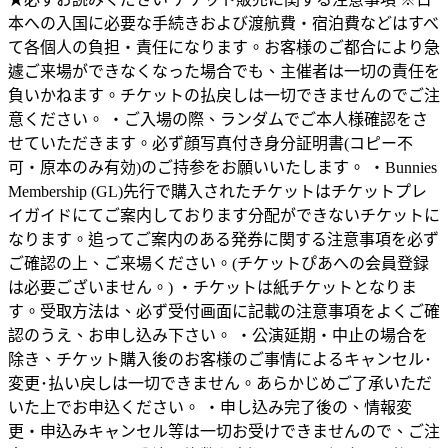
本への入国に必要な手続きおよび渡航費・宿泊費などはすべ
て各個人の負担・責任になります。お客様のご都合により急
遽ご来場ができなくなった場合でも、主催者は一切の責任を
負いかねます。チケットの払戻しは一切できませんのでご注
意ください。 ・ご入場の際、ランダムでご本人様確認をさ
せていただきます。必ず顔写真付き身分証明書(コピー不
可・原本のみ有効)のご持参をお願いいたします。 ・Bunnies
Membership (GL)先行で購入されたチケットはチケットプレ
イガイドにてご案内しております分配ができないチケットに
なります。追ってご案内のある発券に関する注意事項を必ず
ご確認の上、ご来場ください。(チケットぴあへの会員登録
は必要ございません。) ・チケットは紙チケットとなりま
す。受取方法は、必ず受付画面に記載の注意事項をよくご確
認のうえ、お申し込み下さい。 ・公演延期・中止の場合を
除き、チケット購入後のお客様のご事情によるキャンセル･
変更･払い戻しは一切できません。あらかじめご了承いただ
いた上でお申込ください。 ・申し込み完了後の、情報変
更・申込みキャンセル等は一切お受けできませんので、ご注