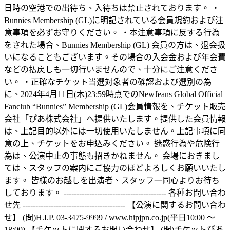
日時の空港での出待ち、入待ちは禁止されております。 ・
Bunnies Membership (GL)に明記されている会員規約および注
意事項を必ずお守りください。 ・本注意事項に反する行為
をされた場合、Bunnies Membership (GL) 会員の方は、退会扱
いになることもございます。その場合の入会金および年会費
などの払戻しも一切行いませんので、十分にご注意くださ
い。 ・正確なチケット当選対象者の確認および選別の為
に、2024年4月11日(木)23:59時点でのNewJeans Global Official
Fanclub “Bunnies” Membership (GL)会員情報を、チケット販売
会社「ぴあ株式会社」へ提供いたします。提供した会員情報
は、上記目的以外には一切使用いたしません。上記事項に同
意の上、チケットをお申込みください。 迷惑行為や危険行
為は、公演中止の事態も招きかねません。 会場におきまし
ては、スタッフの案内にご協力のほどよろしくお願いいたし
ます。 皆様のお越しを出演者、スタッフ一同心よりお待ち
しております。 ---------------------------------------- 各種お問い合わ
せ先 ---------------------------------------- 【公演に関するお問い合わ
せ】 (問)H.I.P. 03-3475-9999 / www.hipjpn.co.jp(平日10:00 ～
18:00) 【チケットに関するお問い合わせ】 (問)チケットぴあ