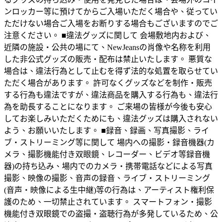
ンロッカー等に預けてからご入場いただく場合や、従ってい
ただけない場合ご入場をお断りする場合もございますのでご
注意ください。 ■違法グッズに関して 会場敷地内および、
近隣の施設・公共の場にて、NewJeansの肖像や名称を利用
した非公式グッズの販売・配布は禁止いたします。 悪質な
場合は、違法行為として止むを得ず法的な処置を取らせてい
ただく場合があります。 許可なくグッズなどを制作・販売
する行為も違法ですが、違法商品を購入する行為も、違法行
為を助長することになります。 ご来場の皆様が今後も安心
してお楽しみいただくためにも、違法グッズは購入されない
よう、お願いいたします。 ■録音、録画、写真撮影、ライ
ブ・ストリーミング等に関して 場内への撮影・録音機器(カ
メラ、撮影機能付き双眼鏡、レコーダー、ビデオ等録音機
器)の持ち込み、場内でのカメラ・携帯電話などによる写真
撮影、映像の撮影、音声の録音、ライブ・ストリーミング
(音声・映像による生中継)等の行為は、アーティスト権利保
護のため、一切禁止されています。 スマートフォン・撮影
機能付き双眼鏡での盗撮・盗聴行為が多発しているため、公