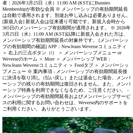
者：2026年3月25日（水）11:00 AM (KST)にBunnies
Membershipが有効な会員 ※ メンバーシップの有効期間延長
は自動で適用されます。別途お申し込みは必要ありません。
[新規入会] 新規入会は従来通り可能です。新規入会時から
365日のメンバーシップ有効期間が適用されます。 ※ 2026年
3月25日（水）11:00 AM (KST)以降に新規入会された方は、
メンバーシップ有効期間延長の対象外です。 [メンバーシッ
プの有効期間の確認] APP：NewJeans Weverseコミュニティ
＞ 右上の三点ボタン（፧） ＞ メンバーシップメニュー or
Weverseのホーム ＞ More ＞ メンバーシップ WEB：
NewJeans Weverseコミュニティ ＞ Feedタブ ＞ メンバーシッ
プメニュー ※ 案内事項 - メンバーシップの有効期間延長後
に決済を取り消し（払い戻し）または退会した場合、メンバ
ーシップの残りの有効期間は復旧されません。また、メンバ
ーシップ特典を利用できなくなるため、ご注意ください。 -
メンバーシップの有効期間延長およびメンバーシップサービ
スの利用に関するお問い合わせは、Weverse内のサポートを
ご利用ください。 ありがとうございます。