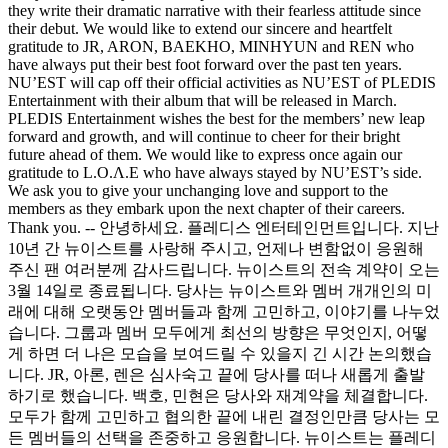
they write their dramatic narrative with their fearless attitude since
their debut. We would like to extend our sincere and heartfelt
gratitude to JR, ARON, BAEKHO, MINHYUN and REN who
have always put their best foot forward over the past ten years.
NU’EST will cap off their official activities as NU’EST of PLEDIS
Entertainment with their album that will be released in March.
PLEDIS Entertainment wishes the best for the members’ new leap
forward and growth, and will continue to cheer for their bright
future ahead of them. We would like to express once again our
gratitude to L.O.Λ.E who have always stayed by NU’EST’s side.
We ask you to give your unchanging love and support to the
members as they embark upon the next chapter of their careers.
Thank you. -- 안녕하세요. 플레디스 엔터테인먼트입니다. 지난
10년 간 뉴이스트를 사랑해 주시고, 언제나 변함없이 응원해
주신 팬 여러분께 감사드립니다. 뉴이스트의 전속 계약이 오는
3월 14일로 종료됩니다. 당사는 뉴이스트와 멤버 개개인의 미
래에 대해 오랫동안 멤버들과 함께 고민하고, 이야기를 나누었
습니다. 그룹과 멤버 모두에게 최선의 방향은 무엇인지, 어떻
게 하면 더 나은 모습을 보여드릴 수 있을지 긴 시간 논의했습
니다. JR, 아론, 렌은 심사숙고 끝에 당사를 떠나 새롭게 출발
하기로 했습니다. 백호, 민현은 당사와 재계약을 체결합니다.
모두가 함께 고민하고 협의한 끝에 내린 결정인만큼 당사는 모
든 멤버들의 선택을 존중하고 응원합니다. 뉴이스트는 플레디