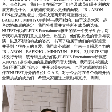
考。长久以来，我们一直在探讨对于组合及成员们最有利的发
展方向是什么，又该如何去展示更佳的面貌。 JR，ARON，
REN在深思熟虑过，最终决定离开我司重新出发。
BAEKHO，MINHYUN则将与我司续约。由于这是大家一起
考虑协商后的决定，我司将尊重并支持所有成员的选择。
NU'EST作为PLEDIS Entertainment推出的第一个男子组合，对
于我司具有深刻意义且珍贵。出道后，他们以出色的音乐与表
演，以及不惧怕挑战的姿态，书写了独属于他们的精彩篇章，
并受到了很多人的喜爱。我司衷心感谢十年来一直竭尽全力的
JR，ARON，BAEKHO，MINHYUN，REN。 3月NU'EST即
将发行专辑，该专辑是成员们以PLEDIS Entertainment所属艺
人NU'EST身份参加的最后的我司官方活动。我司衷心祝愿成
员们不断飞跃与进步，并开启美好未来。 也再次感谢始终陪
伴在NU'EST身旁的各位L.O.Λ.E。对于今后将在各个领域开始
全新挑战的成员们，希望大家能送上鼓励与支持。 谢谢。