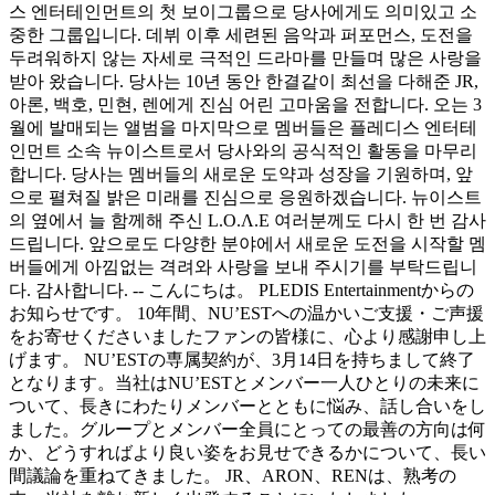
스 엔터테인먼트의 첫 보이그룹으로 당사에게도 의미있고 소
중한 그룹입니다. 데뷔 이후 세련된 음악과 퍼포먼스, 도전을
두려워하지 않는 자세로 극적인 드라마를 만들며 많은 사랑을
받아 왔습니다. 당사는 10년 동안 한결같이 최선을 다해준 JR,
아론, 백호, 민현, 렌에게 진심 어린 고마움을 전합니다. 오는 3
월에 발매되는 앨범을 마지막으로 멤버들은 플레디스 엔터테
인먼트 소속 뉴이스트로서 당사와의 공식적인 활동을 마무리
합니다. 당사는 멤버들의 새로운 도약과 성장을 기원하며, 앞
으로 펼쳐질 밝은 미래를 진심으로 응원하겠습니다. 뉴이스트
의 옆에서 늘 함께해 주신 L.O.Λ.E 여러분께도 다시 한 번 감사
드립니다. 앞으로도 다양한 분야에서 새로운 도전을 시작할 멤
버들에게 아낌없는 격려와 사랑을 보내 주시기를 부탁드립니
다. 감사합니다. -- こんにちは。 PLEDIS Entertainmentからの
お知らせです。 10年間、NU’ESTへの温かいご支援・ご声援
をお寄せくださいましたファンの皆様に、心より感謝申し上
げます。 NU’ESTの専属契約が、3月14日を持ちまして終了
となります。当社はNU’ESTとメンバー一人ひとりの未来に
ついて、長きにわたりメンバーとともに悩み、話し合いをし
ました。グループとメンバー全員にとっての最善の方向は何
か、どうすればより良い姿をお見せできるかについて、長い
間議論を重ねてきました。 JR、ARON、RENは、熟考の