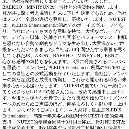
末、当社を離れ新しく出発することにいたしました。
BAEKHO、MINHYUNは、当社との再契約を締結します。
皆が共に深く考え協議した末に下した決定であるため、当社
はメンバー全員の選択を尊重し、応援いたします。 NU’EST
は、PLEDIS Entertainmentの初めてのボーイズグループであ
り、当社にとっても大きな意味を持つ、大切なグループで
す。デビュー以降、洗練された音楽とパフォーマンス、挑戦
を恐れない姿勢で劇的なドラマを生み出し､大変温かいご声
援をいただいてきました｡当社は､10年間ひたすら最善を尽く
してくれたJR、ARON、BAEKHO、MINHYUN、RENに、
心から感謝の気持ちを伝えます。 3月に発売されるアルバム
を最後に、メンバーはPLEDIS Entertainment所属のNU’ESTと
しての当社との公式活動を終了いたします。当社は、メンバ
ーの新たな跳躍と成長を祈願し、これから開かれる明るい未
来を心から応援いたします。 NU’ESTの側でいつも一緒にい
てくださったL.O.Λ.Eの皆さんにも、改めて感謝申し上げま
す。今後とも様々な分野で、新たな挑戦を始めていくメンバ
ーへの変わらぬご声援のほど、何卒よろしくお願い申し上げ
ます。 ありがとうございます。 -- 大家好，这里是PLEDIS
Entertainment。 感谢十年来各位粉丝对于NU'EST不变的爱与
支持。 NU'EST的专属合同将于3月14日终止。针对NU'EST及
每个成员的未来，我司与各个成员进行了长时间的讨论与思