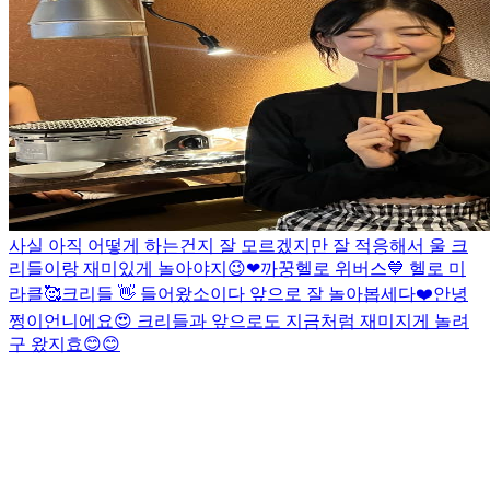
사실 아직 어떻게 하는건지 잘 모르겠지만 잘 적응해서 울 크
리들이랑 재미있게 놀아야지😉❤
까꿍
헬로 위버스💙 헬로 미
라클🥰
크리들 👋 들어왔소이다 앞으로 잘 놀아봅세다❤️
안녕
쩡이언니에요😍 크리들과 앞으로도 지금처럼 재미지게 놀려
구 왔지효😊😊