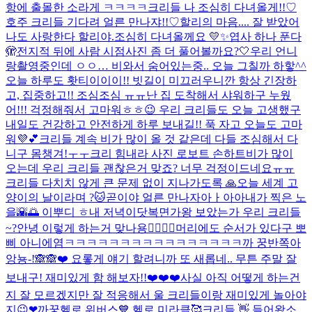
항에 출몰한 소라게 ㅋㅋㅋㅋ
크리들 나 조심히 다녀올게!!♡
호주 크리들 기다려 얼른 만나쟈!!♡
할리의 마음.... 잘 받았어
나도 사랑한다 할리야.
조심히 다녀올께요 💛✨
엽사 하나 푼다
🫣
전지적 뒤에 사람 시점
사진 좀 더 풀어볼까요?🤍
우리 언니
랑
촬영중인데 ㅇㅇ… 비와서 숨어있는중.. 오늘 그칠까 하핳^^
오늘 하루도 홧티이이이!! 빗길이 미끄러우니깐 항상 긴장하
고, 집중하고!! 조심조심 ㅠㅠ
난 집 도착해서 샤워하구 누웠
어!!! 걱정해줘서 고마워ㅎㅎ😉 우리 크리들도 오늘 고생했구
내일도 건강하고 안전하게 하루 보내길!! 푹 자고 오늘도 고마
워💜💕
크리들 계속 비가 많이 올 것 같은데 다들 조심해서 다
니구 몸챙겨!ㅜㅜ
크리 힘내라 사진 로보트 손하트
비가 많이
오는데 우리 크리들 괜찮은거 맞죠? 너무 걱정이드네요ㅠㅠ
크리들 다치치 않게 큰 문제 없이 지나가도록 🙏
오늘 세계 고
양이의 날이라며 ?🐱
곧이야 얼른 만나자아ㅏ아아
내가 찍은 노
을🌇🌅 이뿌디 ㅎ
내 저녁이닷
복면가왕 보았는가 우리 크리들
~?
안녕 이렇게 하는거 맞나용👉🏻👈🏻
머리에도 순서가 있다구 뽀
삐 아니에염
ㅋㅋㅋㅋㅋㅋㅋㅋㅋㅋㅋㅋㅋㅋㅋㅋ
까 꿍
반쪽아
앙뇽-!🙈🙈❤️ 요롷게 얘기 할려니까 또 새롭네.. 무튼 주말 잘
보내구! 재미있게 함 해보자!!❤️❤️❤️
사실 아직 어떻게 하는건
지 잘 모르겠지만 잘 적응해서 울 크리들이랑 재미있게 놀아야
지😉❤
까꿍
헬로 위버스💙 헬로 미라클🥰
크리들 👋 들어왔소