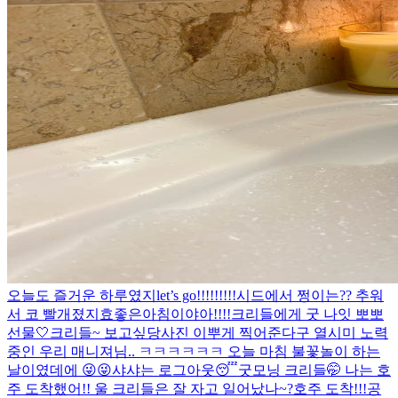
오늘도 즐거운 하루였지
let’s go!!!!!!!!!
시드에서 쩡이는?? 추워
서 코 빨개졌지효
좋은아침이야아!!!!
크리들에게 굿 나잇 뽀뽀
선물🤍
크리들~ 보고싶당
사진 이뿌게 찍어준다구 열시미 노력
중인 우리 매니져님.. ㅋㅋㅋㅋㅋㅋ 오늘 마침 불꽃놀이 하는
날이였데에 😜😜
샤샤는 로그아웃😴
굿모닝 크리들🤭 나는 호
주 도착했어!! 울 크리들은 잘 자고 일어났나~?
호주 도착!!!
공